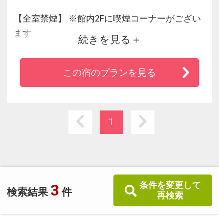
【全室禁煙】 ※館内2Fに喫煙コーナーがござい
ます
続きを見る
駅近・アクセス最高！ 2023年3月東急新横浜
線・相鉄新横浜線 新路線開業！
この宿のプランを見る
～新横浜から渋谷まで最速25分～
1
条件を変更して
3
検索結果
件
再検索