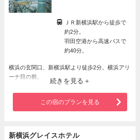
ＪＲ新横浜駅から徒歩で
約2分。
羽田空港から高速バスで
約40分。
横浜の玄関口、新横浜駅より徒歩2分。横浜アリ
ーナ目の前。
続きを見る
新横浜エリア一の高層ホテルで夜景も◎。日産
スタジアムへも徒歩圏内！
この宿のプランを見る
◆都内へのアクセスも良好、品川駅最短約11分
◆晴れた日は上層階から富士山をはじめ港横
浜、新宿新都心のパノラマも楽しめます。バラ
エティ豊かなレストラン・バー・140店舗のショ
新横浜グレイスホテル