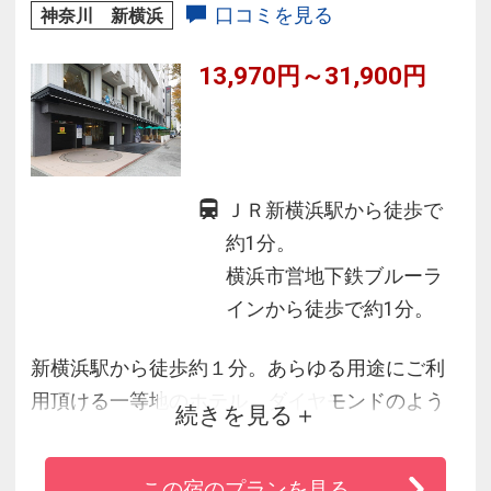
ッピングプラザ・プリンスペペを複合
口コミを見る
神奈川 新横浜
13,970円～31,900円
ＪＲ新横浜駅から徒歩で
約1分。
横浜市営地下鉄ブルーラ
インから徒歩で約1分。
新横浜駅から徒歩約１分。あらゆる用途にご利
用頂ける一等地のホテル。ダイヤモンドのよう
続きを見る
に輝く、かけがえのないホテルを目指して。お
客様の特別なお時間の為に、真心を込めたサー
この宿のプランを見る