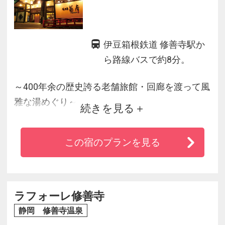
伊豆箱根鉄道 修善寺駅か
ら路線バスで約8分。
～400年余の歴史誇る老舗旅館・回廊を渡って風
雅な湯めぐり～
続きを見る
・客室は露天風呂付き離れをはじめ、モダンな
新館和室、夏目漱石も投宿したという「漱石の
この宿のプランを見る
間」などさまざまな設え
・湯処も多彩な趣向で、内湯と露天のある大浴
場や、ヒノキ・岩・寝湯と４種の貸切風呂（無
料）も
ラフォーレ修善寺
・季節の会席料理はメイン料理を中心に、焼
静岡 修善寺温泉
物・洋皿・お食事を好みで選べる嬉しいスタイ