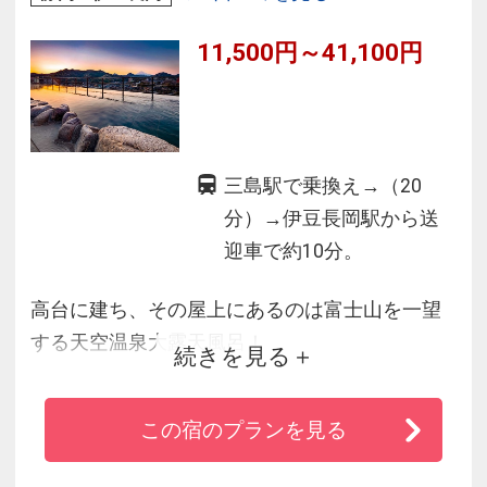
11,500円～41,100円
三島駅で乗換え→（20
分）→伊豆長岡駅から送
迎車で約10分。
高台に建ち、その屋上にあるのは富士山を一望
する天空温泉大露天風呂！
続きを見る
大きなお風呂に浸かり、一日をのんびりと過ご
す。
この宿のプランを見る
そんな贅沢な時間が八景園にはあります。
料理も朝獲れの地元内浦漁港の鯵の天ぷらや海