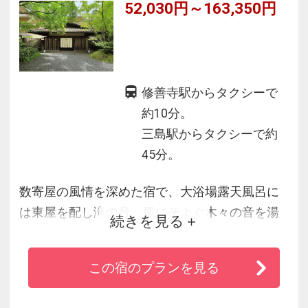
52,030円～163,350円
修善寺駅からタクシーで
約10分。
三島駅からタクシーで約
45分。
数寄屋の風情を深めた宿で、大浴場露天風呂に
は東屋を配し滝の音、風にそよぐ木々の音を湯
続きを見る
浴みをお楽しみ頂けます。館内は光と影を、風
に流れを感じながら季節毎の空気を堪能下さ
この宿のプランを見る
い。評判の料理は、地元の素材、旬の素材を活
かし、奇を衒わず、華美にはしる事なく、伝統