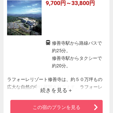
9,700円～33,800円
ル
修善寺駅から路線バスで
約25分。
修善寺駅からタクシーで
約20分。
ラフォーレリゾート修善寺は、約５０万坪もの
広大な自然の中に展開されてます。ラフォーレ
続きを見る
修善寺内には宿泊施設のほか、天城連山を望む
「温泉大浴場 森の湯」、会議、全１８ホールの
この宿のプランを見る
ゴルフ場、テニスコートや体育館などの充実し