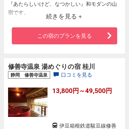
『あたらしいけど、なつかしい』和モダンの山
宿です。
続きを見る
全９室のランプが印象的で、さりげなく活けら
れた季節の草花、
この宿のプランを見る
間接照明でほんのり灯された館内は陰翳礼賛な
世界です。
修善寺温泉 湯めぐりの宿 桂川
口コミを見る
静岡 修善寺温泉
13,800円～49,500円
伊豆箱根鉄道駿豆線修善