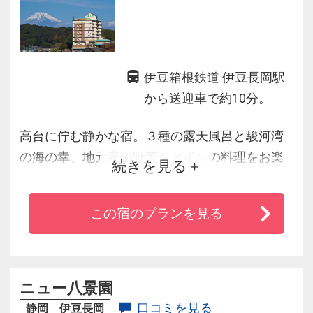
伊豆箱根鉄道 伊豆長岡駅
から送迎車で約10分。
高台に佇む静かな宿。３種の露天風呂と駿河湾
の海の幸、地元産の野菜をメインの料理をお楽
続きを見る
しみ頂けます。貸切風呂、露天風呂付客室、ア
ロマエステ、会議室など施設も充実。ＥＶを中
この宿のプランを見る
心に配した施設はユニバーサルデザイン。どな
たでも過ごしやすい快適空間です。
ニュー八景園
口コミを見る
静岡 伊豆長岡