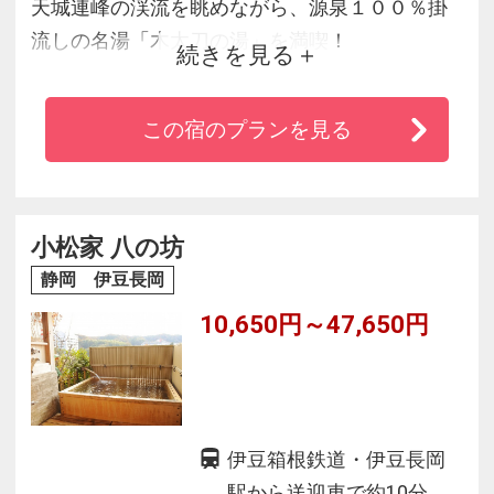
天城連峰の渓流を眺めながら、源泉１００％掛
流しの名湯「木太刀の湯」を満喫！
続きを見る
◆客室露天・洞窟露天・空中露天の３つ全てが
天然温泉の宿。
この宿のプランを見る
◆洗練された和モダンの部屋や、世界の高級ホ
テルでも
使用される快適な睡眠を助けるシモンズ社のベ
ッド使用♪
小松家 八の坊
静岡 伊豆長岡
10,650円～47,650円
伊豆箱根鉄道・伊豆長岡
駅から送迎車で約10分。