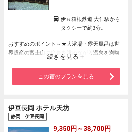
伊豆箱根鉄道 大仁駅から
タクシーで約3分。
おすすめのポイント～★大浴場・露天風呂は世
界遺産の富士山の絶景を眺めながら温泉を満喫
続きを見る
★昭和の始めまで採掘していた大仁金山の金脈
より湧き出ている天然温泉♪
この宿のプランを見る
★カラオケ・麻雀・囲碁・テニスコートも無料
です
伊豆長岡 ホテル天坊
静岡 伊豆長岡
9,350円～38,700円