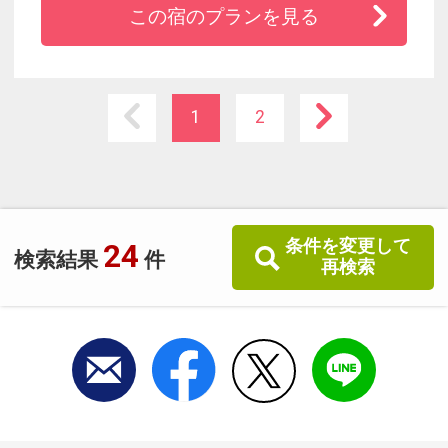
この宿のプランを見る
☆全室無料Ｗｉ-Ｆｉ環境完備。駐車場有。
☆サンバレー伊豆長岡 本館の「夢殿」温泉を無
料でご利用いただけます。
（無料シャトルバスあり（15：30～21：20・
1
2
7：00～10：00）時間内随時運行 本館迄約3分）
条件を変更して
24
検索結果
件
再検索