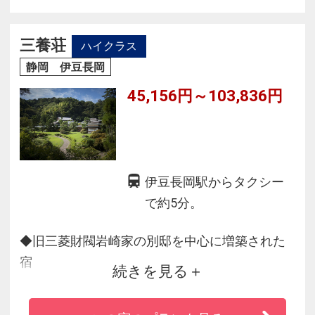
「暖かみがある明るすぎない館内照明」
「館内に広がるやすらぎの香り」
三養荘
ハイクラス
お子さまとの旅を応援するキッズルームや
静岡 伊豆長岡
託児ルーム（予約制）も☆ファミリーにやさし
45,156円～103,836円
い宿☆
伊豆長岡駅からタクシー
で約5分。
◆旧三菱財閥岩崎家の別邸を中心に増築された
宿
続きを見る
◆四季折々に華やぐ三千坪の庭園はまるで桃源
郷のよう