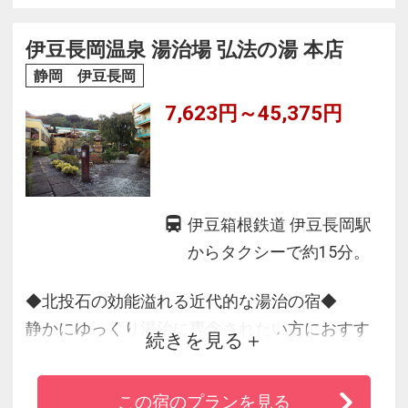
鮮・山河の幸と豊富でおなかも満足♪
夏はプール、冬は冠雪の富士見、春は桜やイチ
伊豆長岡温泉 湯治場 弘法の湯 本店
ゴ狩りなど観光もお楽しみに。
静岡 伊豆長岡
7,623円～45,375円
伊豆箱根鉄道 伊豆長岡駅
からタクシーで約15分。
◆北投石の効能溢れる近代的な湯治の宿◆
静かにゆっくり湯治に専念されたい方におすす
続きを見る
め！！
北投石の天然ラジウム岩盤浴とかけ流し温泉の
この宿のプランを見る