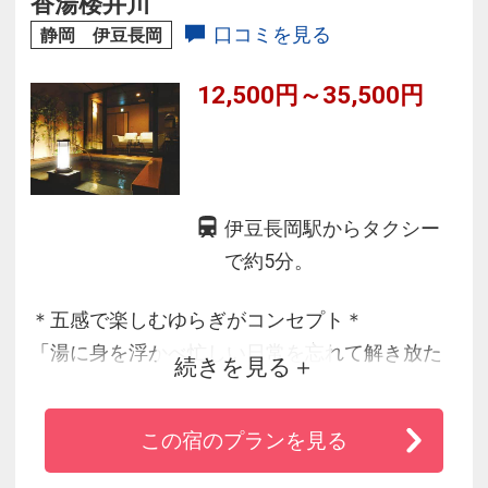
香湯楼井川
逸品です♪
口コミを見る
静岡 伊豆長岡
12,500円～35,500円
伊豆長岡駅からタクシー
で約5分。
＊五感で楽しむゆらぎがコンセプト＊
「湯に身を浮かべ忙しい日常を忘れて解き放た
続きを見る
れる開放感」
「オリジナル布団など眠りのプロのアドバイス
この宿のプランを見る
の寝具」
「耳にやさしいヒーリングミュージック」