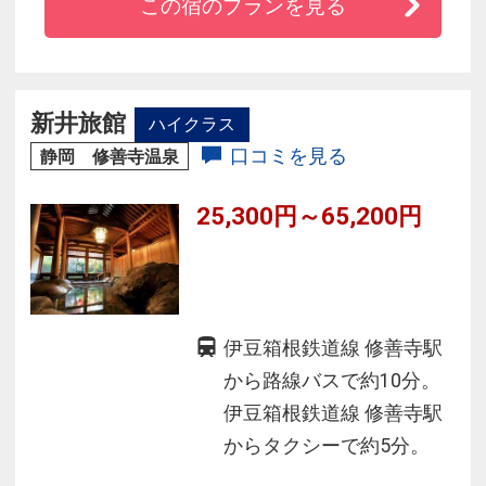
この宿のプランを見る
◆豊かないで湯に恵まれ静閑の時を刻みます
◆建築・造園に巨匠・名工が腕を競い造りあげ
られた古くから名士たちに愛された由緒ある本
館
新井旅館
ハイクラス
◆建築家村野藤吾氏が生前に書きあげた図面を
口コミを見る
静岡 修善寺温泉
実現した粋をきわめた数寄屋造りの新館
◆山海の滋味をいかした三養荘風の懐石料理
25,300円～65,200円
伊豆箱根鉄道線 修善寺駅
から路線バスで約10分。
伊豆箱根鉄道線 修善寺駅
からタクシーで約5分。