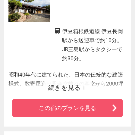
伊豆箱根鉄道線 伊豆長岡
駅から送迎車で約10分。
JR三島駅からタクシーで
約30分。
昭和40年代に建てられた、日本の伝統的な建築
様式、数寄屋造り風全室離れの客室から2000坪
続きを見る
の壮大な石の庭園が広がる「石のや 伊豆長
岡」。
この宿のプランを見る
旅館の和の趣きとラグジュアリーホテルを意識
したひとつひとつのこだわりと、お食事は、静
岡・伊豆とお食事は、