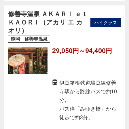
の味を汲んだ懐石料理です。
修善寺温泉 ＡＫＡＲＩ ｅｔ
ＫＡＯＲＩ（アカリ エ カ
ハイクラス
オリ）
静岡 修善寺温泉
29,050円～94,400円
伊豆箱根鉄道駿豆線修善
寺駅から路線バスで約10
分。
バス停「みゆき橋」から
徒歩で約3分。