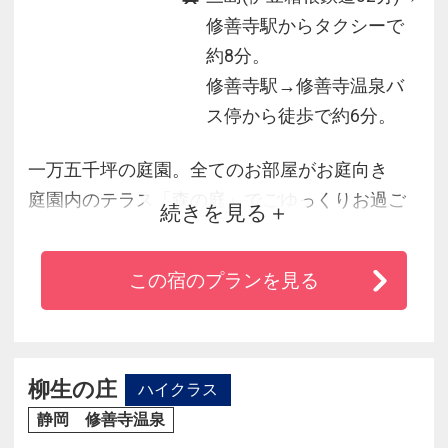
修善寺駅からタクシーで
約8分。
修善寺駅→修善寺温泉バ
ス停から徒歩で約6分。
一万五千坪の庭園。全てのお部屋がお庭向き
庭園内のテラス「森の庭」でごゆっくりお過ご
続きを見る
しください
この宿のプランを見る
※当館では２０２０年４月１日から、国の健康
増進法の一部改正成立により、
全室禁煙とさせていただきます。尚、喫煙場所
につきましては、屋外に設置致しますので予め
柳生の庄
ハイクラス
ご容赦願います。
静岡 修善寺温泉