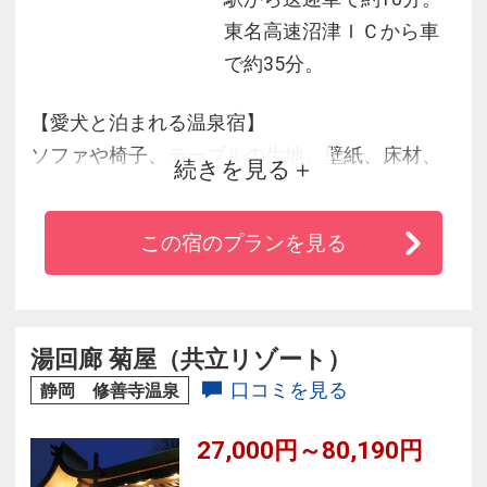
東名高速沼津ＩＣから車
で約35分。
【愛犬と泊まれる温泉宿】
ソファや椅子、テーブルの生地、壁紙、床材、
続きを見る
すべてのワンちゃんに安心してご利用いただけ
る造りとなっております。
この宿のプランを見る
＜おすすめポイント＞
１．屋上のドッグランをご自由にご利用いただ
けます。
２．ワンちゃんと一緒のお部屋にご宿泊いただ
湯回廊 菊屋（共立リゾート）
けます。
口コミを見る
静岡 修善寺温泉
３．館内の移動が全てリードのままでOK！
27,000円～80,190円