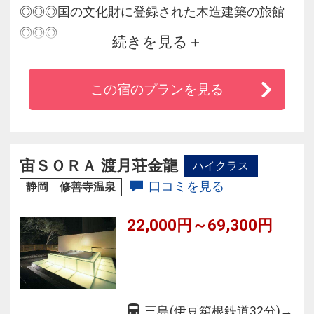
◎◎◎国の文化財に登録された木造建築の旅館
◎◎◎
続きを見る
◆桂川の清流をとり入れた庭園・泉水にさりげ
なく置かれた石など百余年の歴史を感じます。
この宿のプランを見る
◆総ヒノキの浴場は、ひのきの芯去り材を使っ
た珍しい建築です。
◆旬の食材を使用した月代わりの会席をお楽し
みください。
宙ＳＯＲＡ 渡月荘金龍
ハイクラス
口コミを見る
静岡 修善寺温泉
22,000円～69,300円
三島(伊豆箱根鉄道32分)→