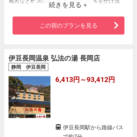
風呂など6つの湯は極上の源泉100％をかけ流
続きを見る
し、その温浴効果は絶大です。
本当に美味しい地元の素材を集めた料理は特徴
この宿のプランを見る
的で天城随一と定評あり。特製地酒と共にどう
ぞ。
岡本太郎や黒澤明にも愛された、昔ながらの本
物が体感できるレトロな静寂の湯宿です。
伊豆長岡温泉 弘法の湯 長岡店
静岡 伊豆長岡
6,413円～93,412円
伊豆長岡駅から路線バス
で約7分。