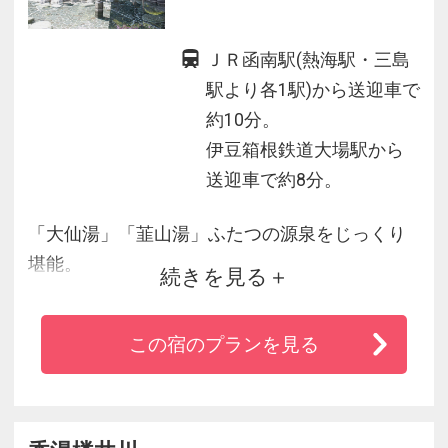
ＪＲ函南駅(熱海駅・三島
駅より各1駅)から送迎車で
約10分。
伊豆箱根鉄道大場駅から
送迎車で約8分。
「大仙湯」「韮山湯」ふたつの源泉をじっくり
堪能。
続きを見る
二百年以上湯治湯として親しまれてきた静岡県
の環境省指定保養温泉の
この宿のプランを見る
「ぬる湯」の名湯をご堪能ください。
伊豆の恵みを活かし、海・山の幸を料理長自ら
厳選して仕立てる
会席料理は「味わい」「香り」「彩り」どれも