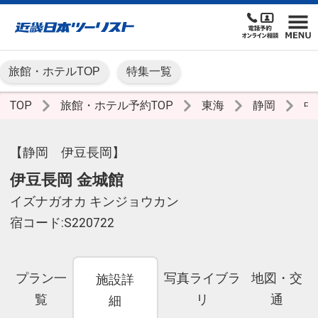
旅館・ホテルTOP
特集一覧
TOP
旅館・ホテル予約TOP
東海
静岡
中
【静岡 伊豆長岡】
伊豆長岡 金城館
イズナガオカ キンジョウカン
宿コード:S220722
プラン一
写真ライブラ
地図・交
施設詳
覧
リ
通
細