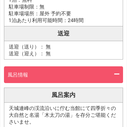
駐車場制限：無
駐車場場所：屋外 予約不要
1泊あたり利用可能時間：24時間
送迎
送迎（送り）： 無
送迎（迎え）： 無
風呂情報
風呂案内
天城連峰の渓流沿いに佇む当館にて四季折々の
大自然と名湯「木太刀の湯」を存分ご堪能くだ
さいませ。