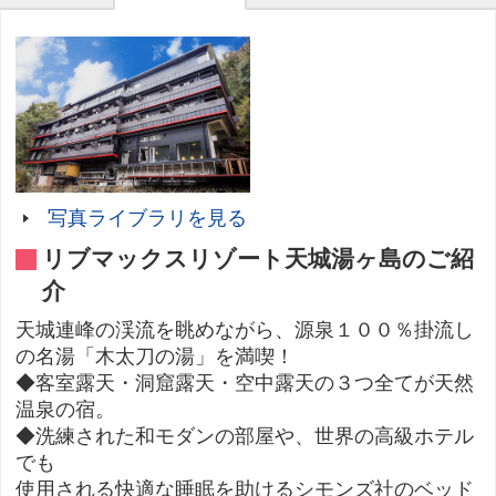
写真ライブラリを見る
リブマックスリゾート天城湯ヶ島のご紹
介
天城連峰の渓流を眺めながら、源泉１００％掛流し
の名湯「木太刀の湯」を満喫！
◆客室露天・洞窟露天・空中露天の３つ全てが天然
温泉の宿。
◆洗練された和モダンの部屋や、世界の高級ホテル
でも
使用される快適な睡眠を助けるシモンズ社のベッド