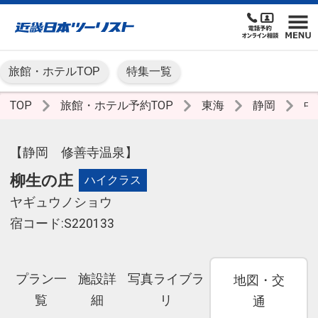
旅館・ホテルTOP
特集一覧
TOP
旅館・ホテル予約TOP
東海
静岡
中
【静岡 修善寺温泉】
柳生の庄
ハイクラス
ヤギュウノショウ
宿コード:S220133
プラン一
施設詳
写真ライブラ
地図・交
覧
細
リ
通