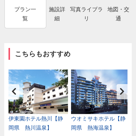
プラン一
施設詳
写真ライブラ
地図・交
覧
細
リ
通
こちらもおすすめ
伊東園ホテル熱川【静
ウオミサキホテル【静
岡県 熱川温泉】
岡県 熱海温泉】