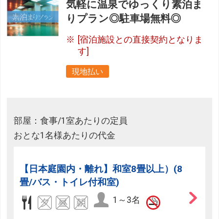
気軽に温泉でゆっくり素泊ま
りプラン◎駐車場無料◎
[宿泊施設との直接契約となりま
す]
現地払い
部屋：食事/1室あたりの定員
おとな1名様あたりの代金
【日本庭園内・離れ】和室8畳以上）(8
畳/バス・トイレ付和室)
1～3名