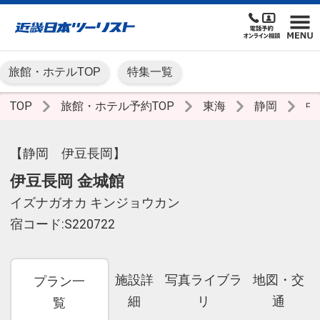
旅館・ホテルTOP
特集一覧
TOP
旅館・ホテル予約TOP
東海
静岡
中
【静岡 伊豆長岡】
伊豆長岡 金城館
イズナガオカ キンジョウカン
宿コード:S220722
施設詳
写真ライブラ
地図・交
プラン一
細
リ
通
覧