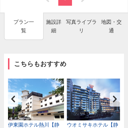
プラン一
施設詳
写真ライブラ
地図・交
覧
細
リ
通
こちらもおすすめ
の
伊東園ホテル熱川【静
ウオミサキホテル【静