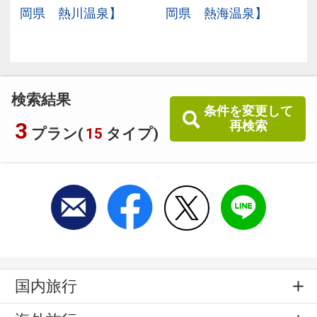
県
岡県 熱川温泉】
岡県 熱海温泉】
検索結果
条件を変更して
3
再検索
プラン(
15
タイプ)
国内旅行