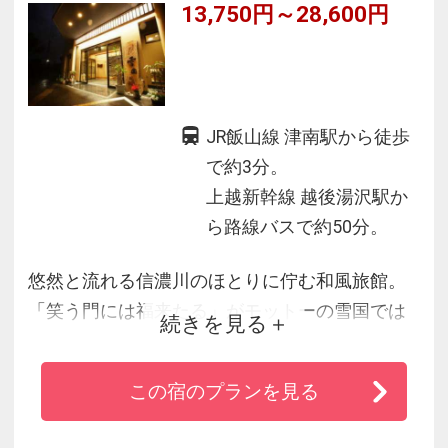
13,750円～28,600円
入口脇」「本館８階エトワール」でお願い致し
ます。
JR飯山線 津南駅から徒歩
で約3分。
上越新幹線 越後湯沢駅か
ら路線バスで約50分。
悠然と流れる信濃川のほとりに佇む和風旅館。
「笑う門には福来たる」がモットーの雪国では
続きを見る
いつも笑顔であたたかく、家族みんなが元気で
す。また手作りにこだわり、自家製はぜかけ米
この宿のプランを見る
コシヒカリや朝食の田舎料理バイキング、押し
花や折り紙など、どこかなつかしく「ほっ」と