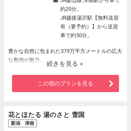
JR飯山線 津南駅から車で
約20分。
JR越後湯沢駅【無料送迎
有（要予約）】から送迎
車で約50分。
豊かな自然に包まれた379万平方メートルの広大
な敷地が魅力。
続きを見る
夏はテニスコート13面を始め、サイクル、キャ
ンプ場など。
この宿のプランを見る
冬はプライベートゲレンデでスキーをした後は
温泉大浴場でほっこり♪
●越後湯沢駅から宿泊者無料のシャトルバス有
花とほたる 湯のさと 雪国
予約制
新潟 津南
●2018年4月より【全館禁煙】●喫煙は「山側出