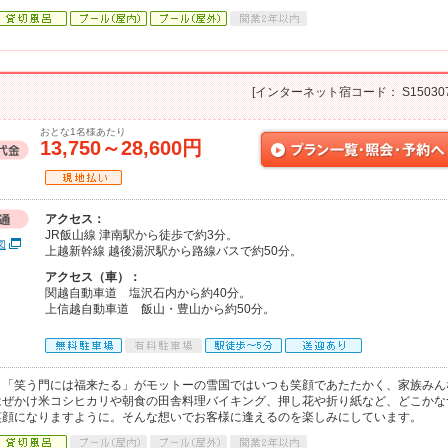
[インターネット宿コード： S150307
おとな1名様あたり
13,750～28,600円
アクセス：
JR飯山線 津南駅から徒歩で約3分。
図
上越新幹線 越後湯沢駅から路線バスで約50分。
アクセス（車）：
関越自動車道 塩沢石内から約40分。
上信越自動車道 飯山・豊山から約50分。
。「笑う門には福来たる」がモットーの雪国ではいつも笑顔であたたかく、家族みん
はぜかけ米コシヒカリや朝食の田舎料理バイキング、押し花や折り紙など、どこかな
笑顔になりますように。そんな想いでお客様に逢えるのを楽しみにしています。