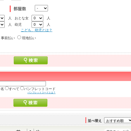
人
おとな女
人
人
幼児
人
こども、幼児とは？
事前払い
現地払い
ン名
すべて
パンフレットコード
パンフレットコードとは？
並べ替え