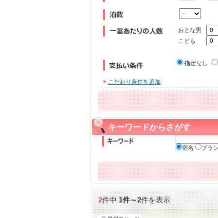
おとな男
こども
指定なし
こだわり条件を追加
キーワードからさがす
宿名
プラ
2
件中
1
件～
2
件を表示