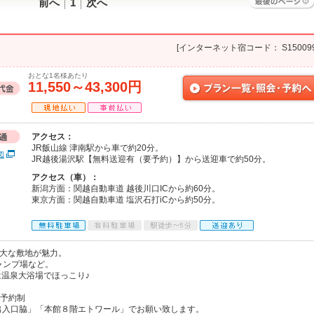
前へ
1
次へ
[インターネット宿コード： S150099
おとな1名様あたり
11,550～43,300円
アクセス：
JR飯山線 津南駅から車で約20分。
図
JR越後湯沢駅【無料送迎有（要予約）】から送迎車で約50分。
アクセス（車）：
新潟方面：関越自動車道 越後川口ICから約60分。
東京方面：関越自動車道 塩沢石打iCから約50分。
広大な敷地が魅力。
ャンプ場など。
温泉大浴場でほっこり♪
 予約制
側出入口脇」「本館８階エトワール」でお願い致します。