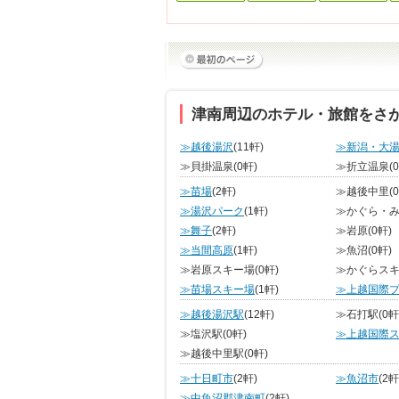
津南周辺のホテル・旅館をさ
≫越後湯沢
(11軒)
≫新潟・大
≫貝掛温泉
(0軒)
≫折立温泉
(
≫苗場
(2軒)
≫越後中里
(
≫湯沢パーク
(1軒)
≫かぐら・
≫舞子
(2軒)
≫岩原
(0軒)
≫当間高原
(1軒)
≫魚沼
(0軒)
≫岩原スキー場
(0軒)
≫かぐらス
≫苗場スキー場
(1軒)
≫上越国際
≫越後湯沢駅
(12軒)
≫石打駅
(0軒
≫塩沢駅
(0軒)
≫上越国際
≫越後中里駅
(0軒)
≫十日町市
(2軒)
≫魚沼市
(2軒
≫中魚沼郡津南町
(2軒)