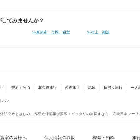
がしてみませんか？
≫新潟市・月岡・岩室
≫村上・瀬波
行
交通＋宿泊
北海道旅行
沖縄旅行
温泉
日帰り旅行
一人
ホテル
外航空券をはじめ、各種旅行情報が満載！ピッタリの旅探すなら 近畿日本ツーリ
投資家の皆様へ
個人情報の取扱
標識・約款
旅