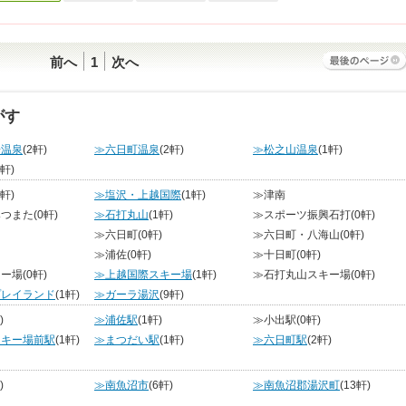
前へ
1
次へ
がす
湯温泉
(2軒)
≫六日町温泉
(2軒)
≫松之山温泉
(1軒)
0軒)
0軒)
≫塩沢・上越国際
(1軒)
≫津南
みつまた
(0軒)
≫石打丸山
(1軒)
≫スポーツ振興石打
(0軒)
≫六日町
(0軒)
≫六日町・八海山
(0軒)
≫浦佐
(0軒)
≫十日町
(0軒)
キー場
(0軒)
≫上越国際スキー場
(1軒)
≫石打丸山スキー場
(0軒)
プレイランド
(1軒)
≫ガーラ湯沢
(9軒)
)
≫浦佐駅
(1軒)
≫小出駅
(0軒)
スキー場前駅
(1軒)
≫まつだい駅
(1軒)
≫六日町駅
(2軒)
)
≫南魚沼市
(6軒)
≫南魚沼郡湯沢町
(13軒)