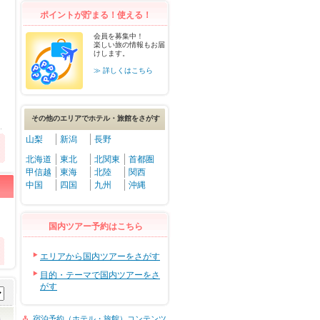
ポイントが貯まる！使える！
会員を募集中！
楽しい旅の情報もお届
けします。
≫ 詳しくはこちら
その他のエリアでホテル・旅館をさがす
山梨
新潟
長野
北海道
東北
北関東
首都圏
甲信越
東海
北陸
関西
中国
四国
九州
沖縄
国内ツアー予約はこちら
エリアから国内ツアーをさがす
目的・テーマで国内ツアーをさ
がす
宿泊予約（ホテル・旅館）コンテンツ