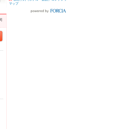
マップ
]