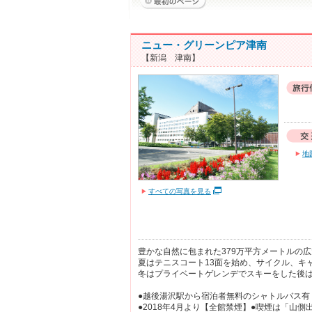
ニュー・グリーンピア津南
【新潟 津南】
地
すべての写真を見る
豊かな自然に包まれた379万平方メートルの
夏はテニスコート13面を始め、サイクル、キ
冬はプライベートゲレンデでスキーをした後は
●越後湯沢駅から宿泊者無料のシャトルバス有
●2018年4月より【全館禁煙】●喫煙は「山