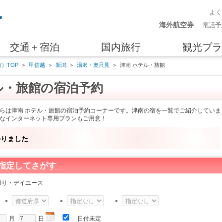
よ
海外航空券
電話予
交通＋宿泊
国内旅行
観光プラ
）TOP
＞
甲信越
＞
新潟
＞
湯沢・奥只見
＞
津南 ホテル・旅館
ル・旅館の宿泊予約
らは津南 ホテル・旅館の宿泊予約コーナーです。津南の宿を一覧でご紹介していま
なインターネット専用プランもご用意！
かりました
指定してさがす
帰り・デイユース
>
>
>
月
日
日付未定