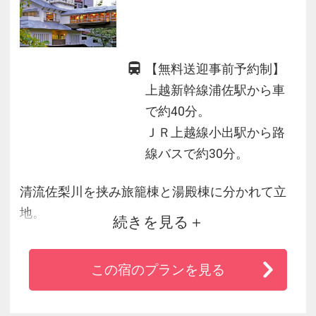
【無料送迎事前予約制】
上越新幹線浦佐駅から車
で約40分。
ＪＲ上越線小出駅から路
線バスで約30分。
清流佐梨川を挟み旅籠棟と湯殿棟に分かれて立
地。
続きを見る
お部屋は全て川側に面し四季折々の景色をお楽
しみいただけます。
この宿のプランを見る
4本の源泉と７つの浴槽も魅力のひとつ。
お食事は会席料理、お米はもちろん魚沼産コシ