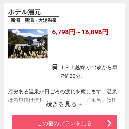
ヒカリ。
JR上越新幹線浦佐駅より無料送迎あり（完全予
ホテル湯元
約制）1日2便14：20発と16:20発
新潟 新潟・大湯温泉
受付は2日前17：00まで。当日は待合室でお待ち
6,798円～18,898円
ください。
ＪＲ上越線 小出駅から車
で約20分。
歴史ある温泉が日ごろの疲れを癒します。温泉
は源泉掛け流しで、大浴場「大岩石風呂」は圧
続きを見る
巻の迫力！冬季は雪見露天もお楽しみいただけ
ます。お食事は旬の食材いっぱいのバイキング
この宿のプランを見る
料理です。お好きなものをお好きなだけどう