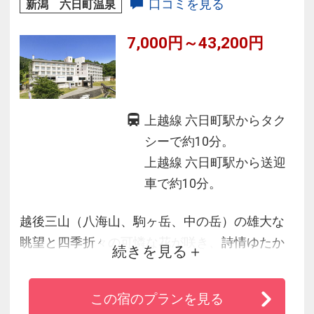
口コミを見る
新潟 六日町温泉
7,000円～43,200円
上越線 六日町駅からタク
シーで約10分。
上越線 六日町駅から送迎
車で約10分。
越後三山（八海山、駒ヶ岳、中の岳）の雄大な
眺望と四季折々の可憐な花が咲き、詩情ゆたか
続きを見る
な自然につつまれたリゾートホテルです。
この宿のプランを見る