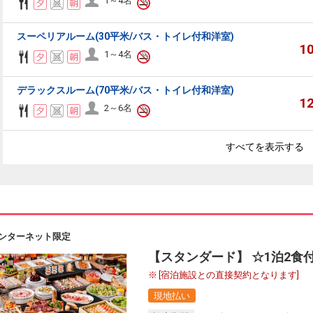
1～4名
スーペリアルーム(30平米/バス・トイレ付和洋室)
1
1～4名
デラックスルーム(70平米/バス・トイレ付和洋室)
1
2～6名
すべてを表示する
ンターネット限定
【スタンダード】 ☆1泊2食
[宿泊施設との直接契約となります]
現地払い