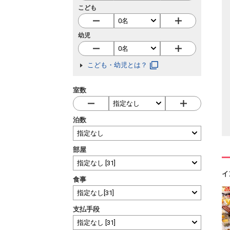
こども
幼児
こども・幼児とは？
室数
泊数
部屋
イ
食事
支払手段