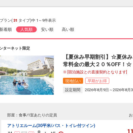
プラン(
31
タイプ)中 1～9件表示
新着順
人気順
安い順
高い順
ンターネット限定
【夏休み早期割引】☆夏休み
常料金の最大２０％OFF！☆
[宿泊施設との直接契約となります]
現地払い
早期がお得
設定期間
2026年8月9日～2026年8月
部屋：食事/1室あたりの定員
お
アトリエルーム(30平米/バス・トイレ付ツイン)
1