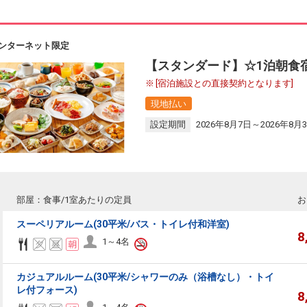
ンターネット限定
【スタンダード】☆1泊朝食
[宿泊施設との直接契約となります]
現地払い
設定期間
2026年8月7日～2026年8月
部屋：食事/1室あたりの定員
お
スーペリアルーム(30平米/バス・トイレ付和洋室)
8
1～4名
カジュアルルーム(30平米/シャワーのみ（浴槽なし）・トイ
レ付フォース)
8