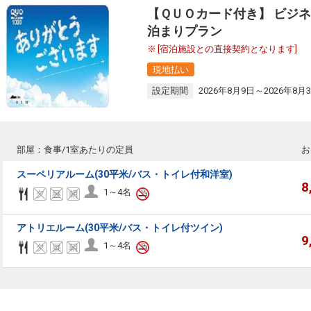
【ＱＵＯカード付き】 ビジネ
泊まりプラン
[宿泊施設との直接契約となります]
現地払い
設定期間
2026年8月9日～2026年8月
部屋：食事/1室あたりの定員
お
スーペリアルーム(30平米/バス・トイレ付和洋室)
8
1～4名
アトリエルーム(30平米/バス・トイレ付ツイン)
9
1～4名