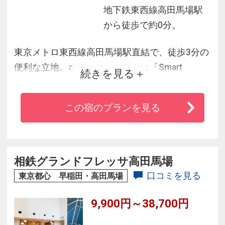
地下鉄東西線高田馬場駅
から徒歩で約0分。
東京メトロ東西線高田馬場駅直結で、徒歩3分の
便利な立地。ホテルコンセプトは「Smart
続きを見る
casual」。機能とデザインを心地よいバランス
で追及したホテルです。朝食は「全国津々浦々
この宿のプランを見る
ベッセルホテルズ食べ歩きメニュー」をコンセ
プトに、毎日ご提供するいくらやまぐろの海鮮
メニューをはじめ、もつ鍋、穴子飯など全国の
ベッセルホテルズ人気メニューを日替わりでご
相鉄グランドフレッサ高田馬場
提供します。
口コミを見る
東京都心 早稲田・高田馬場
9,900円～38,700円