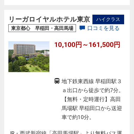
◆極上のリラクゼーション「悠 ＹＵ，ＴＨＥ Ｓ
ＰＡ」プール・温泉・ジム完備
リーガロイヤルホテル東京
ハイクラス
◆全客室Ｗｉ－Ｆｉ無料接続可
口コミを見る
東京都心 早稲田・高田馬場
10,100円～161,500円
地下鉄東西線 早稲田駅３
ａ出口から徒歩で約7分。
【無料・定時運行】高田
馬場駅 早稲田口から送迎
車で約10分。
JR・西武新宿線「高田馬場駅」より無料バス運