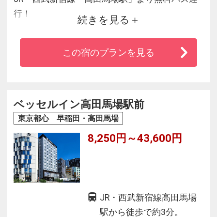
行！
続きを見る
地下鉄東西線「早稲田駅」より徒歩7分
この宿のプランを見る
～1万坪に及ぶ大隈庭園とヨーロピアンクラシッ
クに統一された上質な空間～
◆Wi-Fi無料＆ミネラルウォーターを客室にご用
意！
ベッセルイン高田馬場駅前
◆全室に加湿空気清浄機・ブルーレイプレーヤ
東京都心 早稲田・高田馬場
ー・バスローブ/ナイトガウン
8,250円～43,600円
◆リーガヘルスクラブ早稲田（ジム・プール・
サウナ など）完備
JR・西武新宿線高田馬場
駅から徒歩で約3分。