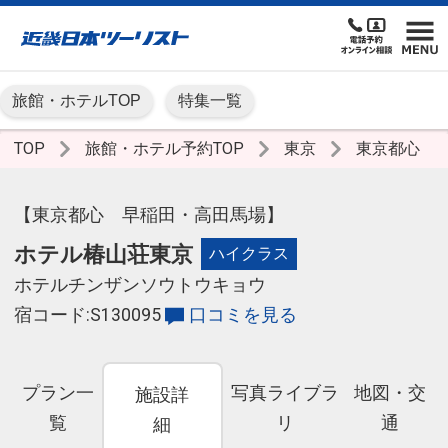
旅館・ホテルTOP
特集一覧
TOP
旅館・ホテル予約TOP
東京
東京都心
【東京都心 早稲田・高田馬場】
ホテル椿山荘東京
ハイクラス
ホテルチンザンソウトウキョウ
宿コード:S130095
口コミを見る
プラン一
写真ライブラ
地図・交
施設詳
覧
リ
通
細