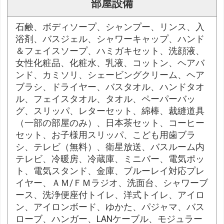
部屋設備
石鹸、ボディソープ、シャンプー、リンス、入
浴剤、バスジェル、シャワーキャップ、ハンド
＆フェイスソープ、ハミガキセット、洗顔液、
女性化粧品、化粧水、乳液、コットン、ヘアバ
ンド、カミソリ、シェービングクリーム、ヘア
ブラシ、ドライヤー、バスタオル、ハンドタオ
ル、フェイスタオル、タオル、ペーパーバッ
グ、スリッパ、レターセット、綿棒、裁縫道具
（一部の部屋のみ）、日本茶セット、コーヒー
セット、お子様用スリッパ、こども用歯ブラ
シ、テレビ（無料）、衛星放送、バスルーム内
テレビ、冷暖房、冷蔵庫、ミニバー、電気ポッ
ト、電気スタンド、金庫、ブルーレイ対応プレ
イヤー、ＡＭ/ＦＭラジオ、洗面台、シャワーブ
ース、洗浄便座付トイレ、洋式トイレ、アイロ
ン、アイロンボード、ゆかた、パジャマ、バス
ローブ、ハンガー、LANケーブル、モジュラー