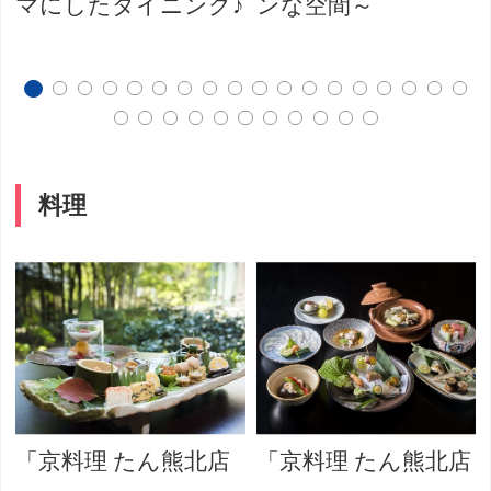
マにしたダイニング♪
ンな空間～
料理
「京料理 たん熊北店
「京料理 たん熊北店