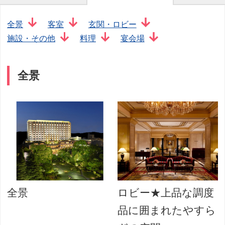
全景
客室
玄関・ロビー
施設・その他
料理
宴会場
全景
全景
ロビー★上品な調度
品に囲まれたやすら