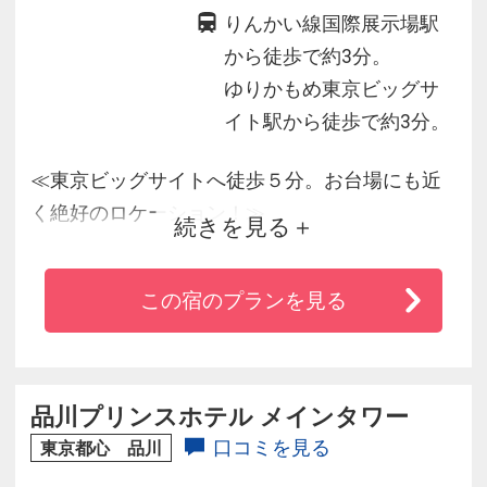
りんかい線国際展示場駅
から徒歩で約3分。
ゆりかもめ東京ビッグサ
イト駅から徒歩で約3分。
≪東京ビッグサイトへ徒歩５分。お台場にも近
く絶好のロケーション！≫
続きを見る
■新宿・渋谷・池袋・新橋から乗り換えなしの好
立地！
この宿のプランを見る
■羽田空港とホテル間を結ぶリムジンバスもとっ
ても便利！
■ホテルとディズニーリゾートを結ぶグッドネイ
バーシャトルバスが無料運行♪
品川プリンスホテル メインタワー
■全室シモンズ社製ベッドとWi-Fi接続無料で快適
口コミを見る
東京都心 品川
♪