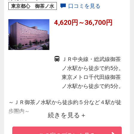
まざまな形でご利用いただけます。
口コミを見る
東京都心 御茶ノ水
4,620円～36,700円
ＪＲ中央線・総武線御茶
ノ水駅から徒歩で約5分。
東京メトロ千代田線御茶
ノ水駅から徒歩で約5分。
～ＪＲ御茶ノ水駅から徒歩約５分など４駅が徒
歩圏内～
続きを見る
東京の真ん中にありながらも緑が多く、史跡・
庭園めぐりをはじめ、東京ドームのコンサート