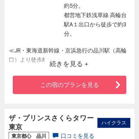
約5分。
都営地下鉄浅草線 高輪台
駅A１出口から徒歩で約3
分。
≪JR・東海道新幹線・京浜急行の品川駅（高輪
口）より徒歩約5分≫
続きを見る
■品川駅（高輪口）からホテルまで無料シャトル
バスも運行
この宿のプランを見る
■約２万平米におよぶ庭園は、四季折々の自然の
表情を見せます
■2016年11月に全客室を改装し、クラブフロア
を新設
ザ・プリンスさくらタワー
ハイクラス
■高輪花香路は「フォーブス・トラベルガイド
東京
2025」ホテル部門において、最高ランクの5つ星
口コミを見る
東京都心 品川