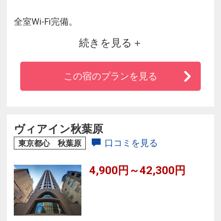
全室Wi-Fi完備。
続きを見る
●2027年5月5日(水)は法定停電検査の為、全館休
業致します●
この宿のプランを見る
※チェックアウト後、荷物のお預かりは可能で
ございますが、12時までにお引き取りをお願い
いたします。
ヴィアイン秋葉原
口コミを見る
東京都心 秋葉原
4,900円～42,300円