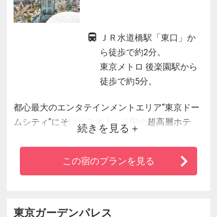
ＪＲ水道橋駅「東口」か
ら徒歩で約2分。
東京メトロ 後楽園駅から
徒歩で約5分。
都心最大のエンタテインメントエリア“東京ドー
ムシティ”にそびえる地上４３階の超高層ホテ
続きを見る
ル。
１，００６室の客室では、さまざまな表情の東
この宿のプランを見る
京を眺めながら、くつろぎのひとときをお過ご
しいただけます。
また、丸の内・大手町エリアの近く５路線徒歩
圏内でビジネスやレジャー等の拠点として、さ
東京ガーデンパレス