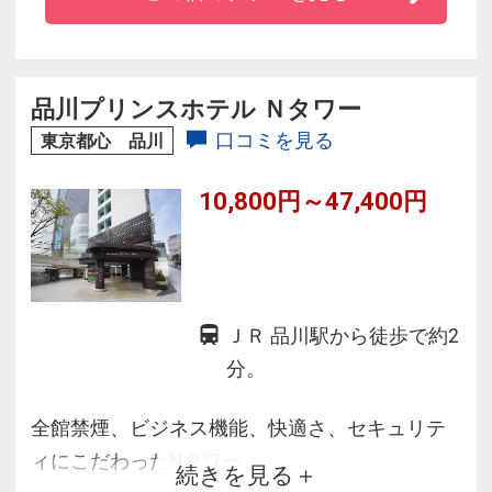
■品川駅（高輪口）ロータリーからホテルまで無
料シャトルバスも運行
■約20，000平米におよぶ庭園は、四季折々の自
然の表情を見せます
品川プリンスホテル Ｎタワー
■全室シャワーブース・ブロアバス完備でリフレ
口コミを見る
東京都心 品川
ッシュ
10,800円～47,400円
■「和」を表現した客室は全室禁煙
ＪＲ 品川駅から徒歩で約2
分。
全館禁煙、ビジネス機能、快適さ、セキュリテ
ィにこだわったNタワー。
続きを見る