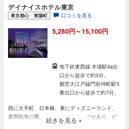
施設も充実！
デイナイスホテル東京
■イーストタワーとアネックスタワーへは連絡通
口コミを見る
東京都心 東陽町
路のご利用で便利！
5,280円～15,100円
■高層階にも多彩なレストランが充実！
地下鉄東西線 木場駅4a出
口から徒歩で約3分。
都営大江戸線門前仲町駅5
番出口から徒歩で約7分。
西に大手町、日本橋、東にディズニーランド、
葛西臨海公園、辰巳国際水泳場などがあり、ビ
続きを見る
ジネス、レジャーに最適なロケーションです。