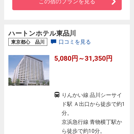
この宿のプランを見る
や大学受験、近隣病院への通院など様々な用途
でご利用いただけます。
和洋２つのレストランとラウンジなど、館内施
設も充実。
ハートンホテル東品川
◆全客室Ｗｉ－Ｆｉを無料でご利用ＯＫ！
口コミを見る
東京都心 品川
5,080円～31,350円
りんかい線 品川シーサイ
ド駅 Ａ出口から徒歩で約1
分。
京浜急行線 青物横丁駅か
ら徒歩で約10分。