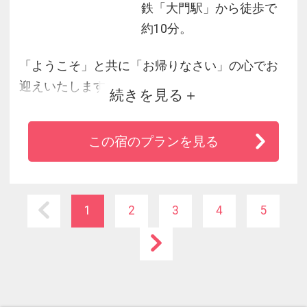
鉄「大門駅」から徒歩で
約10分。
「ようこそ」と共に「お帰りなさい」の心でお
迎えいたします
続きを見る
わが家にたどり着いたような安らぎをお受け取
りください
この宿のプランを見る
～ホテルの特徴～
◆全室１６平方メートル以上
◆コンビニまで徒歩１分
◆地下鉄芝公園駅から徒歩３分
1
2
3
4
5
◆ＪＲ浜松町駅、地下鉄大門駅も徒歩圏内(６路
線利用可能)
◆羽田空港まで約30分/ディズニーＲまで約40分
◆東京タワービューあり