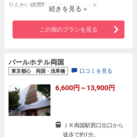
りんかい線国際展示場駅徒歩10分≫
続きを見る
■有明と台場の中間地点にあるからどちらへ行く
にも便利♪
この宿のプランを見る
■90台収容の駐車場でお車のお客様も楽々☆
■高級感溢れる雰囲気と細やかなサービスが自慢
の隠れ家ホテルです。
■ビジネスにも観光にも便利で快適♪
パールホテル両国
口コミを見る
東京都心 両国・浅草橋
6,600円～13,900円
ＪＲ両国駅西口出口から
徒歩で約1分。