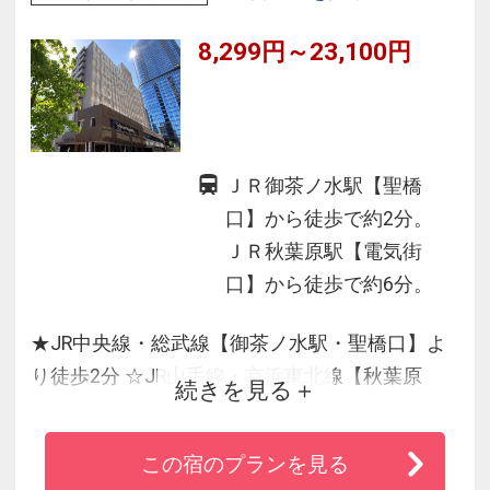
ユニットバスに窓を設置した解放感あるバスル
8,299円～23,100円
ームも人気です（一部客室を除く）♪
ＪＲ御茶ノ水駅【聖橋
口】から徒歩で約2分。
ＪＲ秋葉原駅【電気街
口】から徒歩で約6分。
★JR中央線・総武線【御茶ノ水駅・聖橋口】よ
り徒歩2分 ☆JR山手線・京浜東北線【秋葉原
続きを見る
駅・電気街口】より徒歩6分 ★東京ドームまで電
車利用で約15分、日本武道館も電車利用で約15
この宿のプランを見る
分☆厳選食材を使う自然派ビュッフェの「朝