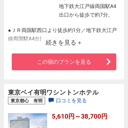
地下鉄大江戸線両国駅A4
出口から徒歩で約7分。
●ＪＲ両国駅西口より徒歩約1分／地下鉄大江戸
線両国駅A4出口から徒歩約7分！
続きを見る
●秋葉原駅まで約5分、東京スカイツリー
（Ｒ）・浅草へは約15分の好立地♪
この宿のプランを見る
●両国国技館が正面の好立地。隅田川沿いの伝統
東京下町をご堪能ください！
●全館Wi-Fi利用OK！インターネットコーナー・
コインランドリー・製氷機も完備！
東京ベイ有明ワシントンホテル
口コミを見る
東京都心 有明
5,610円～38,700円