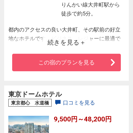
りんかい線大井町駅から
徒歩で約5分。
都内のアクセスの良い大井町、その駅前の好立
地なホテルです。ビジネス、レジャーに最適で
続きを見る
す。特に東京ビックサイトまでりんかい線にて
約１０分、東京ディズニーランドまで２６分で
この宿のプランを見る
す。お客様に快適に過ごしていただくよう多彩
なお部屋をご用意しました。快適と寛ぎの時を
おすごしいただくことそれが私たちスタッフ一
同の喜びです。
東京ドームホテル
口コミを見る
東京都心 水道橋
9,500円～48,200円