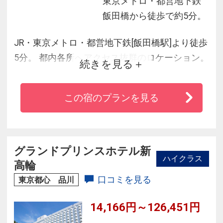
東京メトロ・都営地下鉄
飯田橋から徒歩で約5分。
JR・東京メトロ・都営地下鉄[飯田橋駅]より徒歩
5分。 都内各所へアクセス抜群のロケーション。
続きを見る
東京ドーム・日本武道館も徒歩圏内！ 開放的な
最上階ゲストラウンジにて朝食をお召し上がり
この宿のプランを見る
頂けます。ホテルの1階にはスーパーマーケット
も併設されており、長期滞在のお客様も快適に
ご宿泊いただけます。＜全館無料Wi-Fi・全室
HDMI対応＞
グランドプリンスホテル新
ハイクラス
高輪
口コミを見る
東京都心 品川
14,166円～126,451円