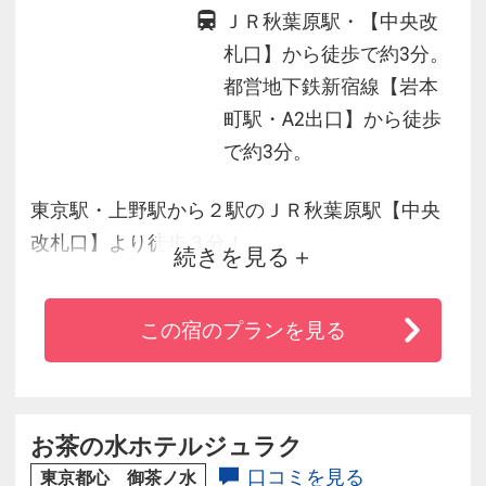
ＪＲ秋葉原駅・【中央改
札口】から徒歩で約3分。
都営地下鉄新宿線【岩本
町駅・A2出口】から徒歩
で約3分。
東京駅・上野駅から２駅のＪＲ秋葉原駅【中央
改札口】より徒歩３分！
続きを見る
東京メトロ銀座線や都営地下鉄新宿線にも徒歩
数分圏内とアクセス抜群♪
この宿のプランを見る
朝食は和洋バイキング（有料）お好きなおかず
とソースでオリジナル丼を♪
全室無料Ｗｉ-Ｆｉ利用可♪
お茶の水ホテルジュラク
口コミを見る
東京都心 御茶ノ水