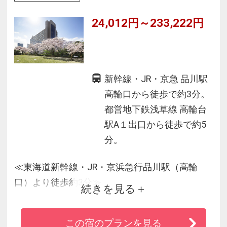
を獲得
24,012円～233,222円
新幹線・JR・京急 品川駅
高輪口から徒歩で約3分。
都営地下鉄浅草線 高輪台
駅A１出口から徒歩で約5
分。
≪東海道新幹線・JR・京浜急行品川駅（高輪
口）より徒歩約3分≫
続きを見る
■「フォーブス・トラベルガイド2021」にて3年
連続で4つ星を獲得
この宿のプランを見る