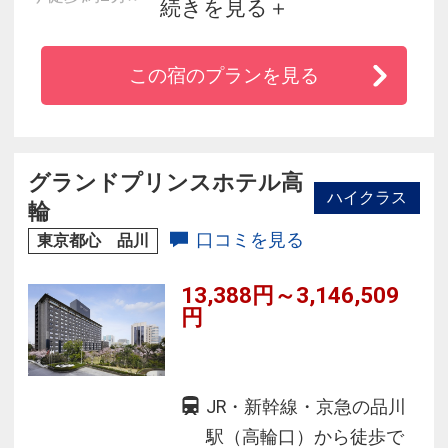
続きを見る
■観光にも便利！羽田空港まで京急線で一本、最
短１５分！
この宿のプランを見る
■メインタワーと水族館アクアパーク品川へは連
絡通路で便利！
■映画館、ボウリング・フードコートと直結だか
ら楽々安心♪
グランドプリンスホテル高
ハイクラス
■自動チェックアウトマシーンを設置でスムーズ
輪
にチェックアウト！
口コミを見る
東京都心 品川
■３階には託児ルームのだっこルーム完備でママ
13,388円～3,146,509
も安心♪
円
JR・新幹線・京急の品川
駅（高輪口）から徒歩で