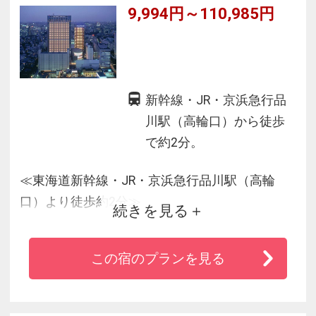
9,994円～110,985円
■館内コンビニは24時間営業だから安心♪
新幹線・JR・京浜急行品
川駅（高輪口）から徒歩
で約2分。
≪東海道新幹線・JR・京浜急行品川駅（高輪
口）より徒歩約2分≫
続きを見る
■観光にも便利で、羽田空港まで京急線で一本、
最短１５分！
この宿のプランを見る
■品川は８路線が利用でき都内各所にアクセス良
好！ビジネスにも♪
■水族館や映画館、ボウリング・カラオケなどの