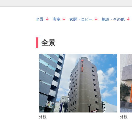
全景
客室
玄関・ロビー
施設・その他
全景
外観
外観