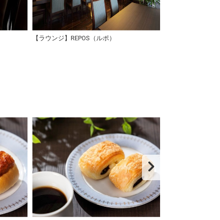
【ラウンジ】REPOS（ルポ）
【ラウンジ】RE
ドリンク