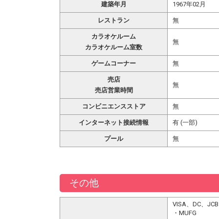
建築年月
1967年02月
レストラン
無
カラオケルーム
無
カラオケルーム室数
ゲームコーナー
無
売店
無
売店営業時間
コンビニエンスストア
無
インターネット接続情報
有 (一部)
プール
無
その他
VISA、DC、J
・MUFG