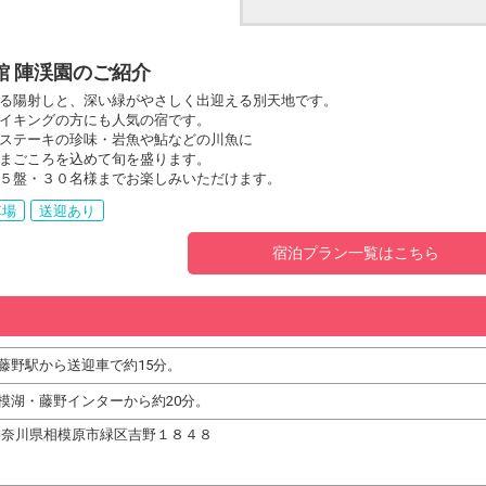
館 陣渓園のご紹介
る陽射しと、深い緑がやさしく出迎える別天地です。
イキングの方にも人気の宿です。
ステーキの珍味・岩魚や鮎などの川魚に
まごころを込めて旬を盛ります。
５盤・３０名様までお楽しみいただけます。
車場
送迎あり
宿泊プラン一覧はこちら
藤野駅から送迎車で約15分。
模湖・藤野インターから約20分。
83 神奈川県相模原市緑区吉野１８４８