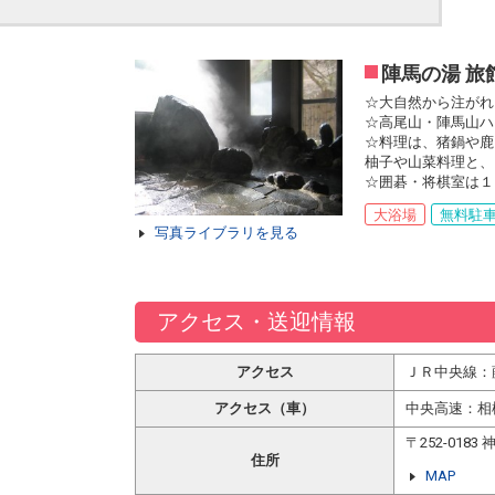
陣馬の湯 旅
☆大自然から注がれ
☆高尾山・陣馬山ハ
☆料理は、猪鍋や鹿
柚子や山菜料理と、
☆囲碁・将棋室は１
大浴場
無料駐
写真ライブラリを見る
アクセス・送迎情報
アクセス
ＪＲ中央線：
アクセス（車）
中央高速：相
〒252-01
住所
MAP