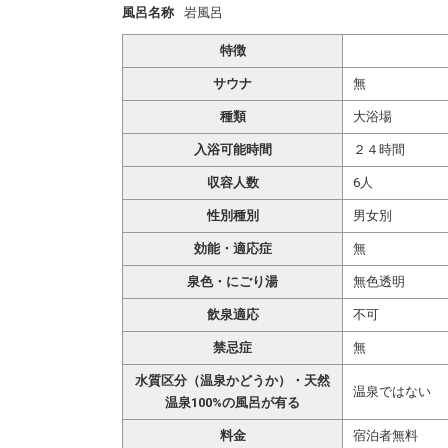
風呂名称
岩風呂
特徴
サウナ
無
種類
大浴場
入浴可能時間
２４時間
収容人数
6人
性別種別
男女別
効能・適応症
無
泉色・にごり湯
無色透明
飲泉適応
不可
禁忌症
無
水質区分（温泉かどうか）・天然
温泉ではない
温泉100%の風呂が有る
料金
宿泊者無料