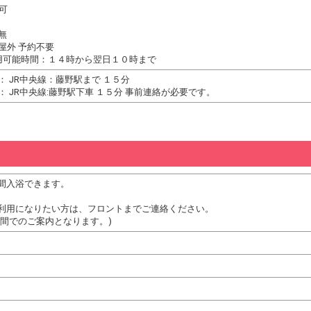
可
無
屋外 予約不要
用可能時間：１４時から翌日１０時まで
： JR中央線：藤野駅まで １５分
 JR中央線:藤野駅下車 １５分 事前連絡が必要です。
間入浴できます。
利用になりたい方は、フロントまでご連絡ください。
時間でのご案内となります。)