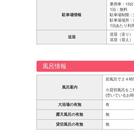
乗用車：15台
1泊：無料
駐車場情報
駐車場制限：
駐車場場所：
1泊あたり利
送迎（送り）
送迎
送迎（迎え）：
風呂情報
岩風呂で２４時
風呂案内
※貸切風呂をご
(空いているお
大浴場の有無
有
露天風呂の有無
無
貸切風呂の有無
無