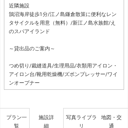
近隣施設
鵠沼海岸徒歩1分/江ノ島鎌倉散策に便利なレン
タサイクルを用意（無料）/新江ノ島水族館/え
のスパアイランド
～貸出品のご案内～
つめ切り/裁縫道具/生理用品/衣類用アイロン・
アイロン台/靴用乾燥機/ズボンプレッサー/ワイ
ンオープナー
プラン一
施設詳
写真ライブラ
地図・交
覧
細
リ
通