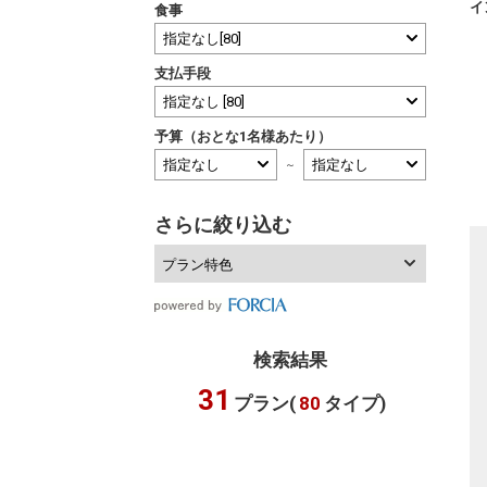
イ
食事
支払手段
予算（おとな1名様あたり）
～
さらに絞り込む
プラン特色
検索結果
31
プラン(
80
タイプ)