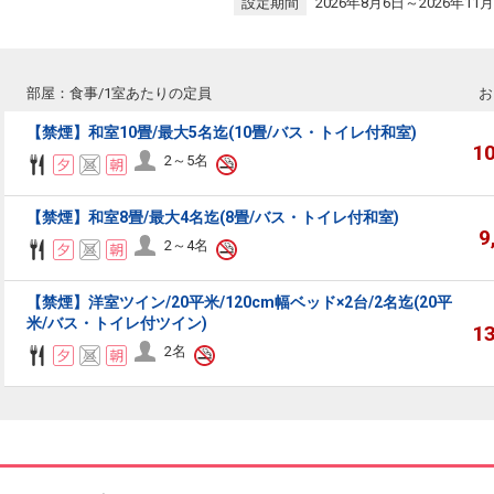
設定期間
2026年8月6日～2026年11月
部屋：食事/1室あたりの定員
お
【禁煙】和室10畳/最大5名迄(10畳/バス・トイレ付和室)
1
2～5名
【禁煙】和室8畳/最大4名迄(8畳/バス・トイレ付和室)
9
2～4名
【禁煙】洋室ツイン/20平米/120cm幅ベッド×2台/2名迄(20平
米/バス・トイレ付ツイン)
1
2名