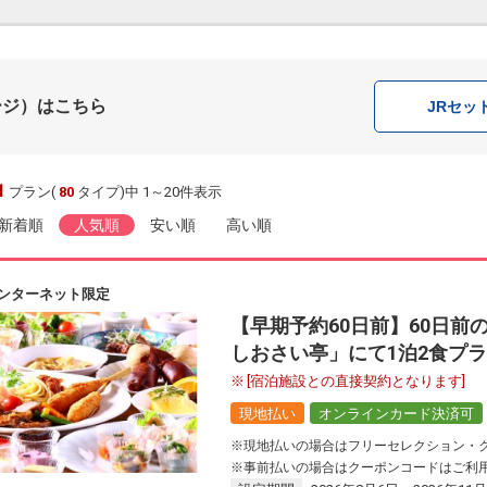
ージ）はこちら
JR
セッ
1
プラン(
80
タイプ)中 1～20件表示
新着順
人気順
安い順
高い順
ンターネット限定
【早期予約60日前】60日前
しおさい亭」にて1泊2食プ
[宿泊施設との直接契約となります]
現地払い
オンラインカード決済可
※現地払いの場合はフリーセレクション・
※事前払いの場合はクーポンコードはご利