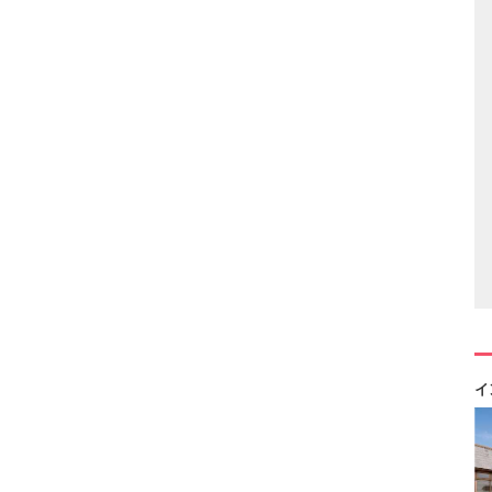
フリ
旅館
イ