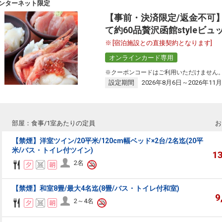
ンターネット限定
【事前・決済限定/返金不可
て約60品贅沢函館styleビュ
[宿泊施設との直接契約となります]
オンラインカード専用
※クーポンコードはご利用いただけません
設定期間
2026年8月6日～2026年11月
部屋：食事/1室あたりの定員
お
【禁煙】洋室ツイン/20平米/120cm幅ベッド×2台/2名迄(20平
米/バス・トイレ付ツイン)
1
2名
【禁煙】和室8畳/最大4名迄(8畳/バス・トイレ付和室)
9
2～4名