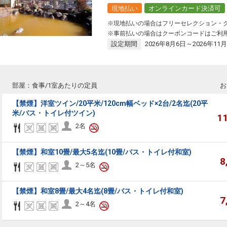
現地払い
オンラインカード決済可
※現地払いの場合はフリーセレクション・
※事前払いの場合はクーポンコードはご利
設定期間
2026年8月6日～2026年11月
部屋：食事/1室あたりの定員
お
【禁煙】洋室ツイン/20平米/120cm幅ベッド×2台/2名迄(20平
米/バス・トイレ付ツイン)
1
2名
【禁煙】和室10畳/最大5名迄(10畳/バス・トイレ付和室)
8
2～5名
【禁煙】和室8畳/最大4名迄(8畳/バス・トイレ付和室)
7
2～4名