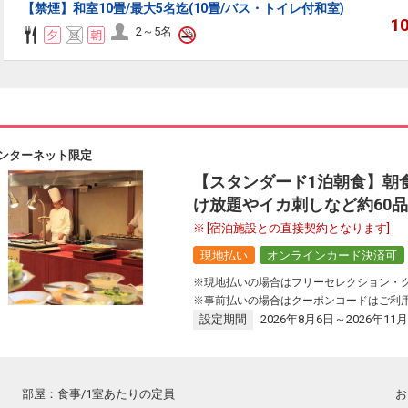
【禁煙】和室10畳/最大5名迄(10畳/バス・トイレ付和室)
1
2～5名
ンターネット限定
【スタンダード1泊朝食】朝
け放題やイカ刺しなど約60
[宿泊施設との直接契約となります]
現地払い
オンラインカード決済可
※現地払いの場合はフリーセレクション・
リーセレクション・クーポンコードのご利用について
※事前払いの場合はクーポンコードはご利
設定期間
2026年8月6日～2026年11月
ーセレクションをご利用いただけない商品
回数券類、ギフト券、外国通貨、直接契約型宿泊プラン、土産品、旅行積立商
が指定した商品が利用できません。
部屋：食事/1室あたりの定員
お