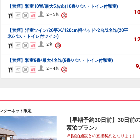
【禁煙】和室10畳/最大5名迄(10畳/バス・トイレ付和室)
ーセレクション・クーポンコードをご利用いただけない商品
1
2～5名
・ホテルなど宿泊施設での現地支払いにはご利用いただけません。
【禁煙】洋室ツイン/20平米/120cm幅ベッド×2台/2名迄(20平
米/バス・トイレ付ツイン)
1
閉じる
2名
【禁煙】和室8畳/最大4名迄(8畳/バス・トイレ付和室)
9
2～4名
ンターネット限定
【早期予約30日前】30日前
素泊プラン♪
[宿泊施設との直接契約となります]