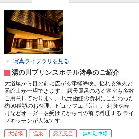
写真ライブラリを見る
湯の川プリンスホテル渚亭のご紹介
大浴場から目の前に広がる津軽海峡。揺れる漁火と
函館山が一望できます。 露天風呂のある客室も多数
ご用意しております。 地元函館の食材にこだわった
約50種類のお料理、ビュッフェ「渚」。 刺身や寿
司などオーダーを受けてから目の前で料理する ライ
ブキッチンが人気です。
大浴場
温泉
露天風呂
無料駐車場