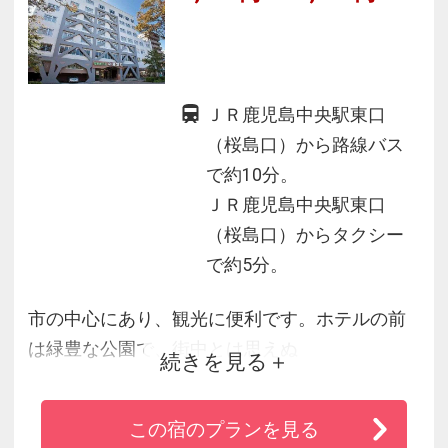
ＪＲ鹿児島中央駅東口
（桜島口）から路線バス
で約10分。
ＪＲ鹿児島中央駅東口
（桜島口）からタクシー
で約5分。
市の中心にあり、観光に便利です。ホテルの前
は緑豊な公園で、街中とは思えぬ
続きを見る
ほど閑静です。近くには美術館等、文化ゾーン
や史跡も多く散策が楽しめます。
この宿のプランを見る
南九州一の繁華街・天文館へは徒歩５分。夜の