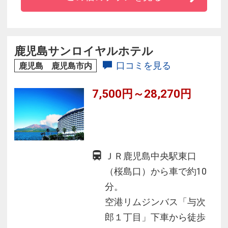
摩切子と薩摩焼の専門店、焼き立てパンとスイ
ーツのお店、
自慢の朝食、27タイプのお部屋と豊富な宿泊プ
ランなど、鹿児島での贅沢な時間をお過ごしく
鹿児島サンロイヤルホテル
ださい。
口コミを見る
鹿児島 鹿児島市内
■ホテル敷地内駐車場有料化のご案内 1泊1300円
7,500円～28,270円
（税込）
ＪＲ鹿児島中央駅東口
（桜島口）から車で約10
分。
空港リムジンバス「与次
郎１丁目」下車から徒歩