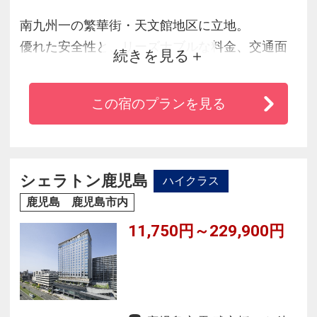
南九州一の繁華街・天文館地区に立地。
優れた安全性と、リーズナブルな料金、交通面
続きを見る
も非常に便利。
ベッドは、最高な寝心地のエア・ウィーヴを採
この宿のプランを見る
用。
ビジネスはもちろん、観光の拠点としても充分
にご利用頂けます。
シェラトン鹿児島
ハイクラス
鹿児島 鹿児島市内
11,750円～229,900円