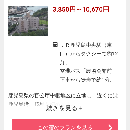
3,850円～10,670円
ＪＲ鹿児島中央駅（東
口）からタクシーで約12
分。
空港バス「農協会館前」
下車から徒歩で約1分。
鹿児島県の官公庁中枢地区に立地し、近くには
鹿児島湾、桜島を臨めます。
続きを見る
鹿児島市民文化ホールや、スポーツ試合等全国
大会の行われる施設も徒歩圏内。
この宿のプランを見る