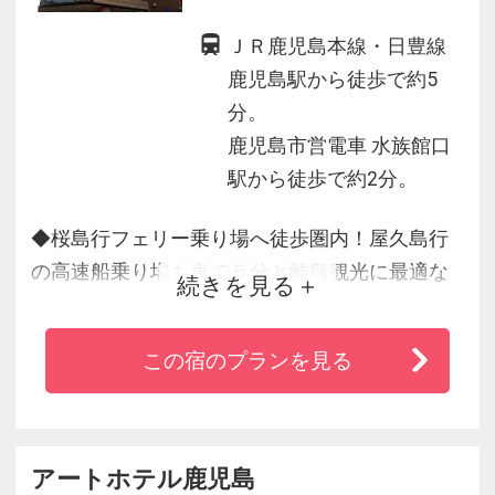
ＪＲ鹿児島本線・日豊線
鹿児島駅から徒歩で約5
分。
鹿児島市営電車 水族館口
駅から徒歩で約2分。
◆桜島行フェリー乗り場へ徒歩圏内！屋久島行
の高速船乗り場も車で５分と離島観光に最適な
続きを見る
ロケーション！
◆1階にコインランドリー、全室にWiFi接続、加
この宿のプランを見る
湿空気清浄機＆電子レンジ完備とビジネスに、
観光に便利です。
◆桜島を一望できるロケーションでごゆっくり
お寛ぎいただけます！
アートホテル鹿児島