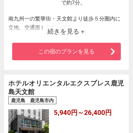
で約7分。
南九州一の繁華街・天文館より徒歩５分圏内に
立地。交通面も非常に便利！
続きを見る
ビジネスやレジャーにおススメです。また、近
くには桜島や鹿児島湾など、
この宿のプランを見る
ベイエリア風景も楽しめます。当館周辺には、
薩摩の郷土料理や焼酎をはじめ、
鹿児島の食を堪能できる飲食店も多数点在。コ
ンビニもございます。
ホテルオリエンタルエクスプレス鹿児
おもてなしの心で、お客様のお越しをスタッフ
島天文館
一同お待ち申し上げております。
鹿児島 鹿児島市内
5,940円～26,400円