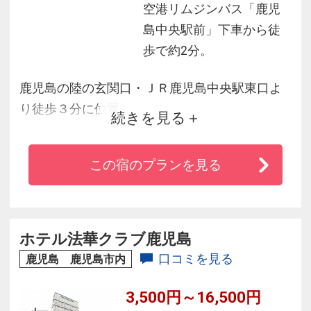
空港リムジンバス「鹿児
島中央駅前」下車から徒
歩で約2分。
鹿児島の陸の玄関口・ＪＲ鹿児島中央駅東口よ
り徒歩３分に位置。
続きを見る
周辺には、ホテル横を流れる甲突川と緑地歩
道、
この宿のプランを見る
西郷隆盛公をはじめ偉人の名所も有。郷土感あ
ふれ観光、ビジネスに最適です。
館内においては男性専用ですが、サウナ（ヒノ
キアロマ）大浴場も有ります。
ホテル法華クラブ鹿児島
口コミを見る
鹿児島 鹿児島市内
3,500円～16,500円