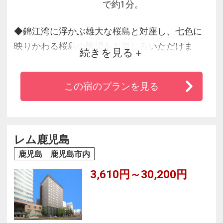
で約1分。
◆錦江湾に浮かぶ雄大な桜島と対座し、七色に
映りかわる桜島の眺望をお楽しみいただけま
続きを見る
す！
◆最上階・自慢の展望温泉が、旅とビジネスの
この宿のプランを見る
疲れを癒してくれます。
◆便利な立地にありながら、青い海を五感で体
験できる絶好のロケーション！！
◆コロニアル風の南国ムードいっぱいのアーバ
レム鹿児島
ンリゾートホテルです。
鹿児島 鹿児島市内
3,610円～30,200円