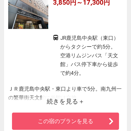
3,850円～17,300円
JR鹿児島中央駅（東口）
からタクシーで約5分。
空港リムジンバス「天文
館」バス停下車から徒歩
で約4分。
ＪＲ鹿児島中央駅・東口より車で5分。南九州一
の繁華街天文館に当館は立地。
続きを見る
周辺には薩摩郷土料理、焼酎など、鹿児島の食
を堪能できる店舗が多数有り。
この宿のプランを見る
空港リムジンバス「天文館」バス停下車、徒歩4