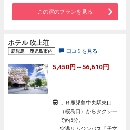
★当館１階には空港バスをはじめ、中長距離高
この宿のプランを見る
速バス発着所も併設。
★鹿児島のシンボル桜島をのぞめる圧巻の眺
め。
ホテル 吹上荘
■「立地」「交通アクセス」「眺望」を兼備！！
口コミを見る
鹿児島 鹿児島市内
5,450円～56,610円
※アメニティはフロントロビーのアメニティコ
ーナーよりご自身でお取りくださいませ。
ＪＲ鹿児島中央駅東口
（桜島口）からタクシー
で約5分。
空港リムジンバス「天文