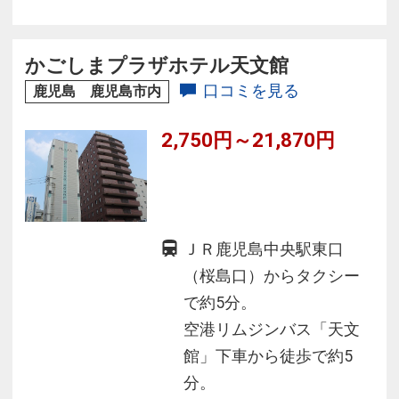
分圏内。交通の利便性も良好！
路面電車通り沿いの立地で、鹿児島の風土を体
感し、快適な旅をぜひどうぞ。
かごしまプラザホテル天文館
口コミを見る
鹿児島 鹿児島市内
2,750円～21,870円
ＪＲ鹿児島中央駅東口
（桜島口）からタクシー
で約5分。
空港リムジンバス「天文
館」下車から徒歩で約5
分。