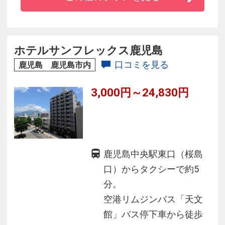
当館周辺には、郷土料理、ラーメン店をはじ
め、焼酎など薩摩の美味を
堪能できる飲食店も多数。ぜひ、鹿児島の旅を
ご満喫くださいませ。
ホテルサンフレックス鹿児島
口コミを見る
鹿児島 鹿児島市内
3,000円～24,830円
鹿児島中央駅東口（桜島
口）からタクシーで約5
分。
空港リムジンバス「天文
館」バス停下車から徒歩