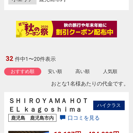
32
件中1〜20件表示
おすすめ順
安い順
高い順
人気順
おとな1名様あたりの代金です。
ＳＨＩＲＯＹＡＭＡ ＨＯＴ
ハイクラス
ＥＬ ｋａｇｏｓｈｉｍａ
口コミを見る
鹿児島 鹿児島市内