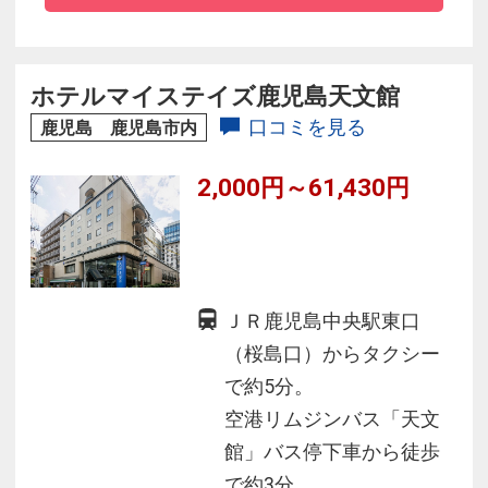
観光もおすすめです。
当館自慢の天然温泉は、地下８００ｍから沸き
出す良質の塩化物泉です。
ホテルマイステイズ鹿児島天文館
口コミを見る
鹿児島 鹿児島市内
2,000円～61,430円
ＪＲ鹿児島中央駅東口
（桜島口）からタクシー
で約5分。
空港リムジンバス「天文
館」バス停下車から徒歩
で約3分。