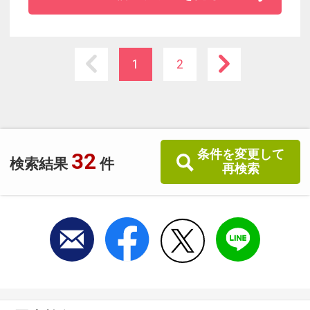
空港リムジンバス乗降場は徒歩１分。交通面も
便利です。
低価格ながらも快適な客室・空間をご用意して
おります。
1
2
条件を変更して
32
検索結果
件
再検索