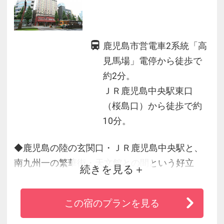
鹿児島市営電車2系統「高
見馬場」電停から徒歩で
約2分。
ＪＲ鹿児島中央駅東口
（桜島口）から徒歩で約
10分。
◆鹿児島の陸の玄関口・ＪＲ鹿児島中央駅と、
南九州一の繁華街・天文館との間という好立
続きを見る
地！
◆目の前にはレトロ感漂う路面電車が通り鹿児
この宿のプランを見る
島の風土をたっぷりと味わうことができます。
◆自慢の朝食は九州の味、鹿児島の郷土料理を