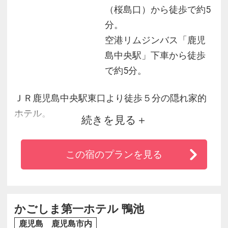
（桜島口）から徒歩で約5
分。
空港リムジンバス「鹿児
島中央駅」下車から徒歩
で約5分。
ＪＲ鹿児島中央駅東口より徒歩５分の隠れ家的
ホテル。
続きを見る
全室に輸入家具が配され、各部屋ごとに異なる
雰囲気です。
この宿のプランを見る
客室は、カジュアルロココ調の明るい感じのお
部屋、シックなアンティーク調のお部屋、
ゴブラン調のゴージャスな王朝貴族の雰囲気の
お部屋などご用意。
かごしま第一ホテル 鴨池
鹿児島 鹿児島市内