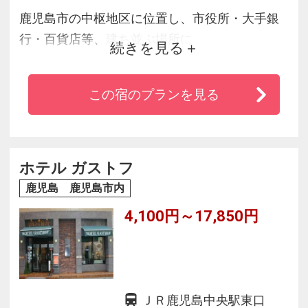
鹿児島市の中枢地区に位置し、市役所・大手銀
行・百貨店等、建ち並ぶ場所に
続きを見る
当館はございます。南九州一の繁華街・天文館
に立地。
この宿のプランを見る
レトロ感溢れる路面電車通り沿いでもあり、空
港リムジンバス停もすぐ近く。
また、鹿児島湾へも車で約３分、桜島、離島行
きフェリー乗り場への
ホテル ガストフ
アクセス良好！快適な空間をお客様へご提供い
鹿児島 鹿児島市内
たしております。
4,100円～17,850円
ＪＲ鹿児島中央駅東口