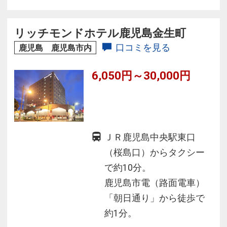
中心としたバイキングをご用意。
◆人工温泉“準天然”光明石温泉も存分にお楽しみ
リッチモンドホテル鹿児島金生町
くださいませ。
口コミを見る
鹿児島 鹿児島市内
6,050円～30,000円
ＪＲ鹿児島中央駅東口
（桜島口）からタクシー
で約10分。
鹿児島市電（路面電車）
「朝日通り」から徒歩で
約1分。