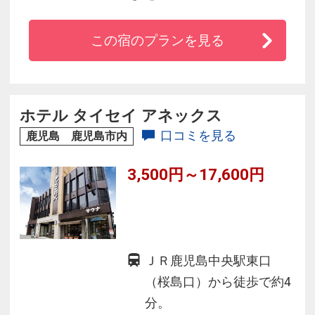
■鹿児島県庁や市民文化ホールなどにも近く、空
この宿のプランを見る
港バス停徒歩１分■
■ホテル周辺には、コンビニ・大型スーパー等あ
り、大変便利です。■
ホテル タイセイ アネックス
口コミを見る
鹿児島 鹿児島市内
■全館無料でWi-Fiをご利用頂けます。■
3,500円～17,600円
ＪＲ鹿児島中央駅東口
（桜島口）から徒歩で約4
分。