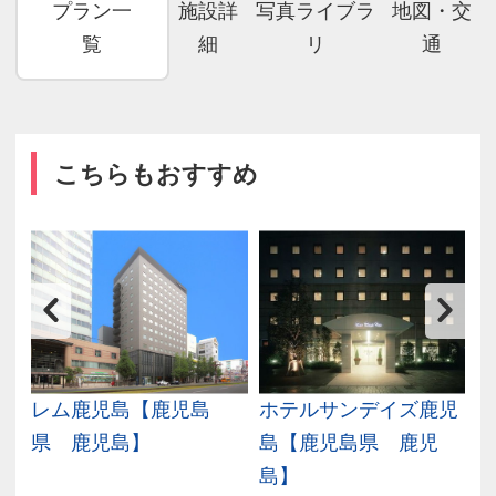
プラン一
施設詳
写真ライブラ
地図・交
覧
細
リ
通
こちらもおすすめ
ー
レム鹿児島【鹿児島
ホテルサンデイズ鹿児
ー
県 鹿児島】
島【鹿児島県 鹿児
島】