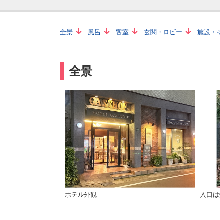
全景
風呂
客室
玄関・ロビー
施設・
全景
ホテル外観
入口は