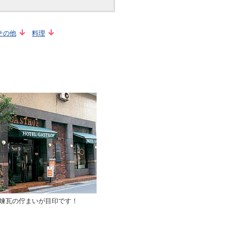
その他
料理
煉瓦の佇まいが目印です！