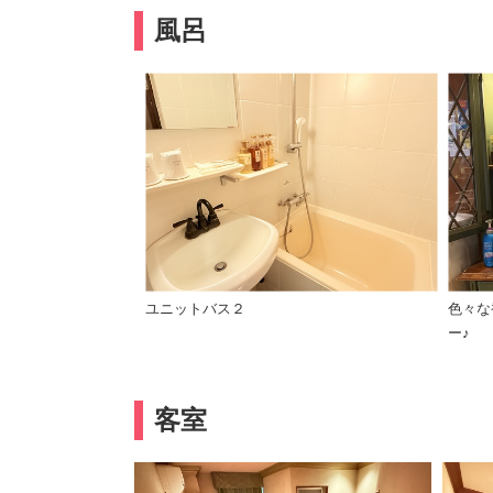
風呂
ユニットバス２
色々な
ー♪
客室