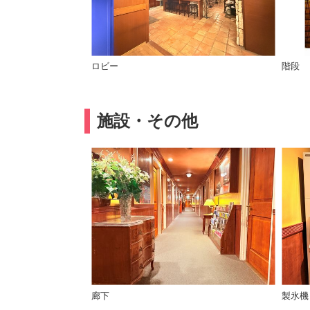
ロビー
階段
施設・その他
廊下
製氷機