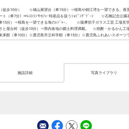
（徒歩10分） ☆城山展望台（車15分）⇒桜島や錦江湾を一望できる。夜
ト（車7分）⇒ﾚｽﾄﾗﾝやｶﾌｪ･特産品を扱うｼｮﾋﾟﾝｸﾞｿﾞｰﾝ ☆石橋記念
車15分）⇒桜島を一望できる海のﾚｼﾞｬｰ。 ☆薩摩切子ガラス工芸 工場見
さと屋台村（徒歩10分）⇒県内各地の郷土料理満載。 ☆焼酎・かるかん工場
未来館（車10分）☆鹿児島市立科学館（車15分）☆鹿児島ふれあいスポーツラ
施設詳細
写真ライブラリ