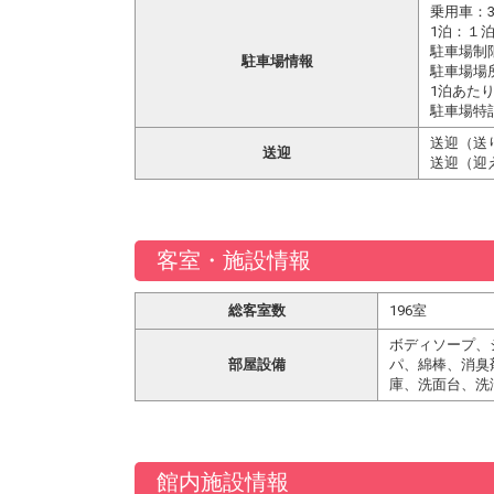
乗用車：3
1泊：１泊
駐車場制
駐車場情報
駐車場場
1泊あた
駐車場特
送迎（送
送迎
送迎（迎
客室・施設情報
総客室数
196室
ボディソープ、
部屋設備
パ、綿棒、消臭
庫、洗面台、洗
館内施設情報