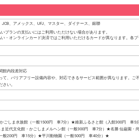
DC、JCB、アメックス、UFJ、マスター、ダイナース、銀聯
払いプランの支払いにはご利用いただけない場合があります。
払い・オンラインカード決済ではご利用いただけるカードが異なります。各プ
関館内段差対応
って、バリアフリー設備内容や、対応できるサービス範囲が異なります。ご
ださい。
 かごしま水族館（一般1500円 車7分）★維新ふるさと館（入館300円 車
ま近代文化館・かごしまメルヘン館（一般300円 車7分）★名勝 仙巌園・尚古
般200円 車15分）★平川動物園（一般500円 車40分）★