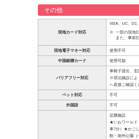
その他
VISA、UC、
現地カード対応
一部の現地
また、事前
現地電子マネー対応
使用不可
中国銀聯カード
使用可能
車椅子貸出、玄
バリアフリー対応
※宿泊施設によ
へ直接ご確認く
ペット対応
不可
外国語
不可
近隣施設
★いおワールド
車7分）★かごし
館・南州公園（一