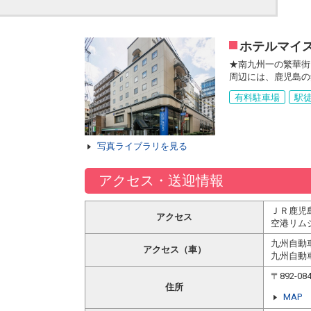
ホテルマイ
★南九州一の繁華街
周辺には、鹿児島の
有料駐車場
駅徒
写真ライブラリを見る
アクセス・送迎情報
ＪＲ鹿児
アクセス
空港リム
九州自動
アクセス（車）
九州自動
〒892-
住所
MAP