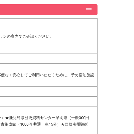
ランの案内でご確認ください。
不便なく安心してご利用いただくために、予め宿泊施設
5分）★鹿児島県歴史資料センター黎明館（一般300円
集成館（1000円 共通 車15分）★西郷南州顕彰