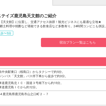
ステイズ鹿児島天文館のご紹介
【天文館】に位置し、交通アクセス抜群！観光ビジネスにも最適な立地★
郷土料理や焼酎など堪能できる飲食店など多数有り。24時間コンビニも併設
歩〜5分
宿泊プラン一覧はこちら
島中央駅東口（桜島口）からタクシーで約5分。
ジンバス「天文館」バス停下車から徒歩で約3分。
車道鹿児島北ＩＣ・国道３号南下から約15分。
車道鹿児島ＩＣから約12分。
0844 鹿児島県鹿児島市山之口町２－７