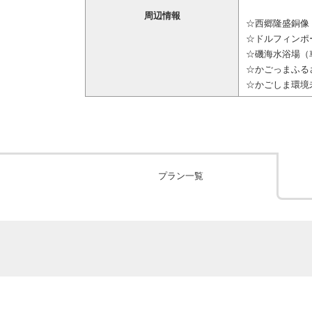
周辺情報
☆西郷隆盛銅像
☆ドルフィンポー
☆磯海水浴場（
☆かごっまふる
☆かごしま環境
プラン一覧