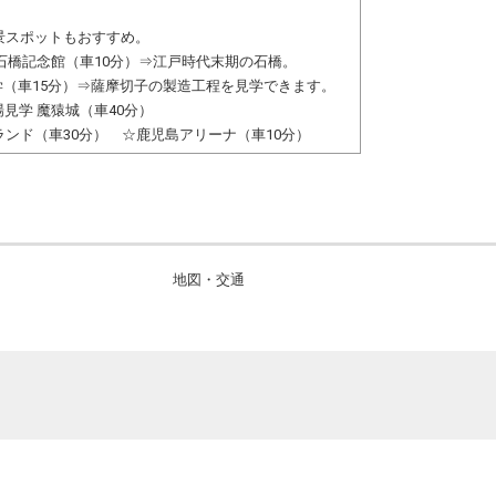
景スポットもおすすめ。
公園石橋記念館（車10分）⇒江戸時代末期の石橋。
学（車15分）⇒薩摩切子の製造工程を見学できます。
見学 魔猿城（車40分）
ンド（車30分） ☆鹿児島アリーナ（車10分）
地図・交通