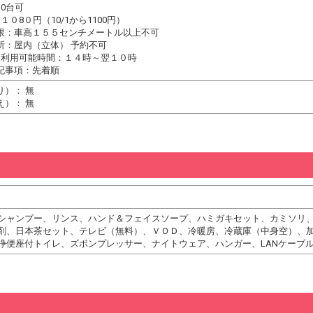
0台可
１０8０円（10/1から1100円）
限：車高１５５センチメートル以上不可
所：屋内（立体） 予約不可
り利用可能時間：１４時～翌１０時
記事項：先着順
り）： 無
え）： 無
シャンプー、リンス、ハンド＆フェイスソープ、ハミガキセット、カミソリ
剤、日本茶セット、テレビ（無料）、ＶＯＤ、冷暖房、冷蔵庫（中身空）、
浄便座付トイレ、ズボンプレッサー、ナイトウェア、ハンガー、LANケーブ