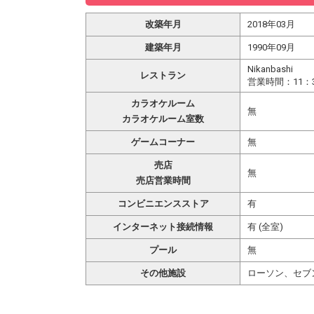
改築年月
2018年03月
建築年月
1990年09月
Nikanbashi
レストラン
営業時間：11：3
カラオケルーム
無
カラオケルーム室数
ゲームコーナー
無
売店
無
売店営業時間
コンビニエンスストア
有
インターネット接続情報
有 (全室)
プール
無
その他施設
ローソン、セブ