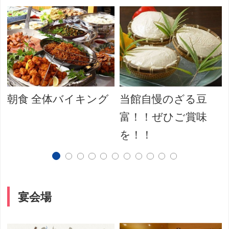
朝食 全体バイキング
当館自慢のざる豆
富！！ぜひご賞味
を！！
宴会場