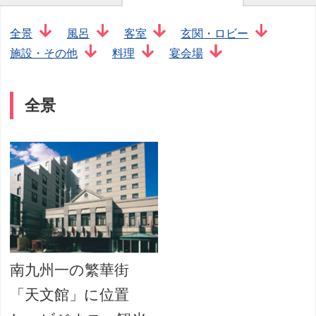
全景
風呂
客室
玄関・ロビー
施設・その他
料理
宴会場
全景
南九州一の繁華街
「天文館」に位置