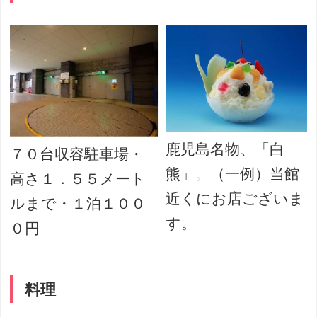
鹿児島名物、「白
７０台収容駐車場・
熊」。（一例）当館
高さ１．５５メート
近くにお店ございま
ルまで・１泊１００
す。
０円
料理