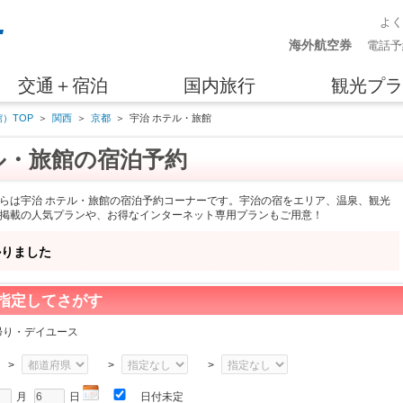
よ
海外航空券
電話予
交通＋宿泊
国内旅行
観光プラ
）TOP
＞
関西
＞
京都
＞
宇治 ホテル・旅館
ル・旅館の宿泊予約
らは宇治 ホテル・旅館の宿泊予約コーナーです。宇治の宿をエリア、温泉、観光
掲載の人気プランや、お得なインターネット専用プランもご用意！
かりました
指定してさがす
帰り・デイユース
>
>
>
月
日
日付未定