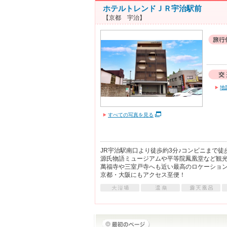
ホテルトレンドＪＲ宇治駅前
【京都 宇治】
地
すべての写真を見る
JR宇治駅南口より徒歩約3分♪コンビニまで徒
源氏物語ミュージアムや平等院鳳凰堂など観光に
萬福寺や三室戸寺へも近い最高のロケーション
京都・大阪にもアクセス至便！