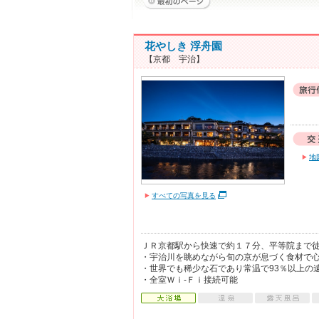
花やしき 浮舟園
【京都 宇治】
地
すべての写真を見る
ＪＲ京都駅から快速で約１７分、平等院まで
・宇治川を眺めながら旬の京が息づく食材で
・世界でも稀少な石であり常温で93％以上の
・全室Ｗｉ-Ｆｉ接続可能