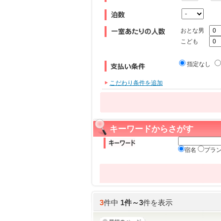
おとな男
こども
指定なし
こだわり条件を追加
キーワードからさがす
宿名
プラ
3
件中
1
件～
3
件を表示