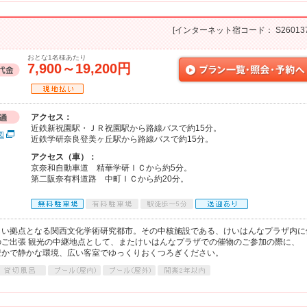
[インターネット宿コード： S260137
おとな1名様あたり
7,900～19,200円
アクセス：
近鉄新祝園駅・ＪＲ祝園駅から路線バスで約15分。
図
近鉄学研奈良登美ヶ丘駅から路線バスで約15分。
アクセス（車）：
京奈和自動車道 精華学研ＩＣから約5分。
第二阪奈有料道路 中町ＩＣから約20分。
の新しい拠点となる関西文化学術研究都市。その中核施設である、けいはんなプラザ内に
ご出張 観光の中継地点として、またけいはんなプラザでの催物のご参加の際に、
豊かで静かな環境、広い客室でゆっくりおくつろぎください。