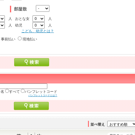
人
おとな女
人
人
幼児
人
こども、幼児とは？
事前払い
現地払い
ン名
すべて
パンフレットコード
パンフレットコードとは？
並べ替え