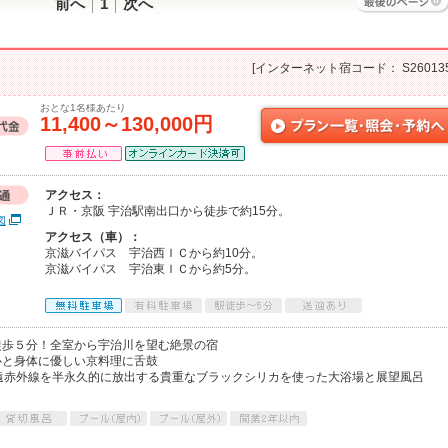
前へ
1
次へ
[インターネット宿コード： S260135
おとな1名様あたり
11,400～130,000円
アクセス：
ＪＲ・京阪 宇治駅南出口から徒歩で約15分。
図
アクセス（車）：
京滋バイパス 宇治西ＩＣから約10分。
京滋バイパス 宇治東ＩＣから約5分。
徒歩５分！全室から宇治川を望む絶景の宿
心と身体に優しい京料理に舌鼓
遠赤外線を半永久的に放出する貴重なブラックシリカを使った大浴場と展望風呂