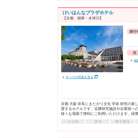
けいはんなプラザホテル
【京都 精華・木津川】
地
すべての写真を見る
京都 大阪 奈良にまたがり文化 学術 研究
置するホテルです。近隣研究施設や企業様への
様々な場面で便利にご利用いただけます。緑