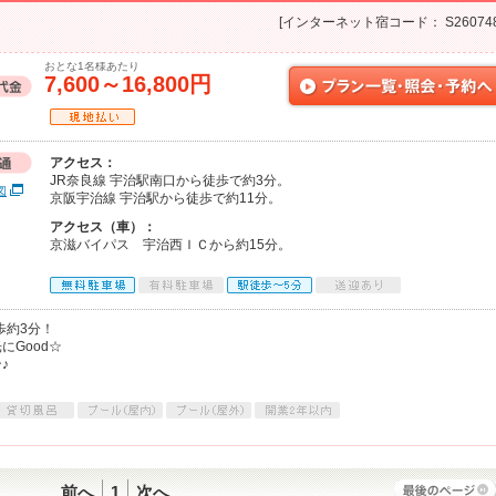
[インターネット宿コード： S260748
おとな1名様あたり
7,600～16,800円
アクセス：
JR奈良線 宇治駅南口から徒歩で約3分。
図
京阪宇治線 宇治駅から徒歩で約11分。
アクセス（車）：
京滋バイパス 宇治西ＩＣから約15分。
歩約3分！
Good☆
♪
前へ
1
次へ