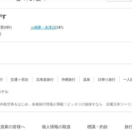
がす
笠置
(0軒)
≫精華・木津川
(1軒)
)
行
交通＋宿泊
北海道旅行
沖縄旅行
温泉
日帰り旅行
一人
ホテル
外航空券をはじめ、各種旅行情報が満載！ピッタリの旅探すなら 近畿日本ツーリ
投資家の皆様へ
個人情報の取扱
標識・約款
旅