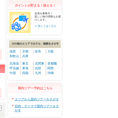
ポイントが貯まる！使える！
会員を募集中！
楽しい旅の情報もお届
けします。
≫ 詳しくはこちら
その他のエリアでホテル・旅館をさがす
滋賀
京都
奈良
大阪
和歌山
兵庫
北海道
東北
北関東
首都圏
甲信越
東海
北陸
関西
中国
四国
九州
沖縄
国内ツアー予約はこちら
エリアから国内ツアーをさがす
目的・テーマで国内ツアーをさ
がす