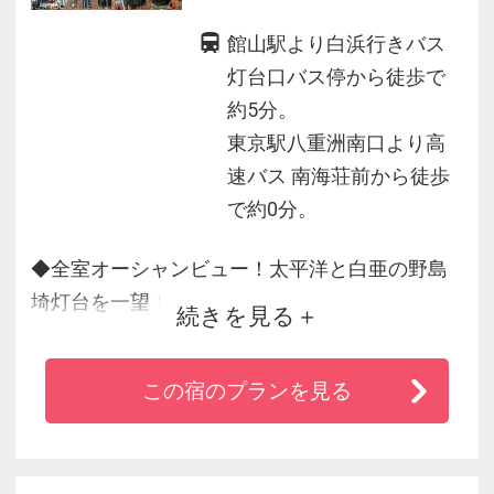
館山駅より白浜行きバス
灯台口バス停から徒歩で
約5分。
東京駅八重洲南口より高
速バス 南海荘前から徒歩
で約0分。
◆全室オーシャンビュー！太平洋と白亜の野島
埼灯台を一望！
続きを見る
◆バイキング人気の７大メニューは、☆さざえ
や帆立の海鮮網焼き ☆揚げたて天ぷら
この宿のプランを見る
☆お刺身 ☆お寿司☆鉄板焼きには千葉県産ブラ
ンド豚が新登場！
☆自席で炊き立て季節の釜飯 ☆朝採れ農園野菜