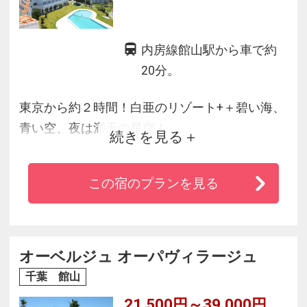
内房線館山駅から車で約
20分。
東京から約２時間！白亜のリゾート+＋碧い海、
青い空、夜は満天の星空！
続きを見る
ホテル最上階から見下ろす展望露天風呂、自家
源泉お湯はとろとろの美肌源泉！
この宿のプランを見る
テニス、スカッシュ、卓球、カラオケなど施設
も充実！
オーベルジュ オーパヴィラージュ
千葉 館山
21,500円～39,000円