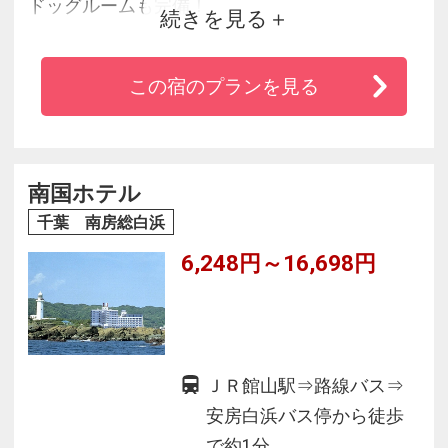
ドッグルームも完備！
続きを見る
海からの日の出、赤く染まる夕焼けが客室と大
浴場からも望めます♪
この宿のプランを見る
大人気！
「海鮮浜焼き食べ放題」郷土料理ビュッフェ♪
南国ホテル
千葉 南房総白浜
6,248円～16,698円
ＪＲ館山駅⇒路線バス⇒
安房白浜バス停から徒歩
で約1分。