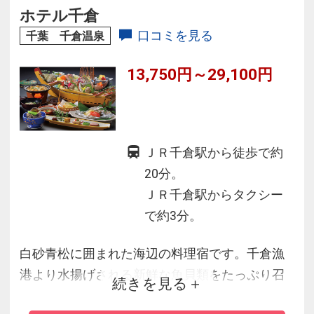
至福の旅を楽しむための必須要素が「風の抄」
ホテル千倉
には揃っています。送迎は2名様から館山駅より
口コミを見る
千葉 千倉温泉
事前予約です。
13,750円～29,100円
ＪＲ千倉駅から徒歩で約
20分。
ＪＲ千倉駅からタクシー
で約3分。
白砂青松に囲まれた海辺の料理宿です。千倉漁
港より水揚げされる新鮮な魚貝類をたっぷり召
続きを見る
しあがれます。新温泉館ラ・ブリサは、波打ち