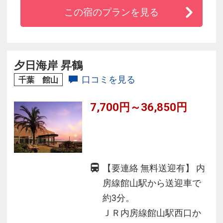
際に建ち、半露天温泉展望浴室として太平洋が
この宿のプランを見る
一望でき好評です。
夕日海岸 昇鶴
口コミを見る
千葉 館山
7,700円～36,850円
【要連絡 無料送迎有】 内
房線館山駅から送迎車で
約3分。
ＪＲ内房線館山駅西口か