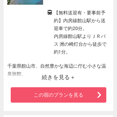
【無料送迎有・要事前予
約】内房線館山駅から送
迎車で約20分。
内房線館山駅よりＪＲバ
ス 洲の崎灯台から徒歩で
約1分。
千葉県館山市、自然豊かな海辺に佇む小さな温
泉旅館。
続きを見る
四季の風を感じる温泉大浴場や海眺めの客室、
海のタラソたっぷりの本格温泉。
この宿のプランを見る
大手旅行社の顧客満足度アンケートで関東屈指
の高ポイントを取り続けてきた珠玉の懐石料
理。