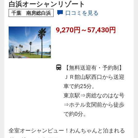
にはオリジナルソースが大好評！
白浜オーシャンリゾート
◆全館無線LAN(Wi-Fi)対応！
口コミを見る
千葉 南房総白浜
9,270円～57,430円
【無料送迎有・予約制】
ＪＲ館山駅西口から送迎
車で約25分。
東京駅⇒房総なのはな号
⇒ホテル玄関前から徒歩
で約0分。
全室オーシャンビュー！わんちゃんと泊まれる