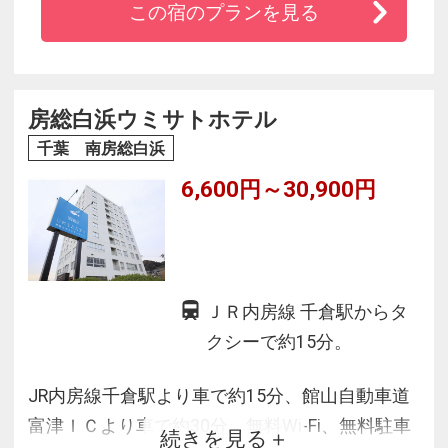
この宿のプランを見る
目の前は、海と緑の楽園、親子で楽しむリゾー
トステイ。
大房岬の大自然、青い海、緑の森、美しい
花々、元気な生き物たちが皆様をお迎えしま
房総白浜ウミサトホテル
す。
千葉 南房総白浜
6,600円～30,900円
ＪＲ内房線 千倉駅からタ
クシーで約15分。
JR内房線千倉駅より車で約15分、館山自動車道
富津ＩＣより車で約30分。無料Wi-Fi、無料駐車
続きを見る