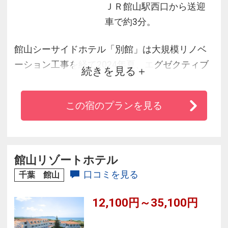
ＪＲ館山駅西口から送迎
車で約3分。
館山シーサイドホテル「別館」は大規模リノベ
ーション工事を経て2024年夏、エグゼクティブ
続きを見る
クラスのゲストルームで構成される、ワンラン
ク上の宿泊棟【THE ANNEX（ジ・アネック
この宿のプランを見る
ス）】として生まれ変わりました！『日本の夕
日百選』にも名を連ねる鏡ケ浦のオーシャンビ
ューと居心地の良さを追求したモダンな設えが
融合した非日常の空間で素敵な海辺の休日をお
館山リゾートホテル
楽しみください。
口コミを見る
千葉 館山
12,100円～35,100円