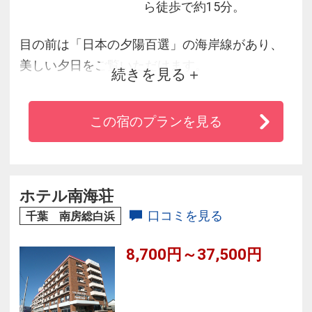
ら徒歩で約15分。
目の前は「日本の夕陽百選」の海岸線があり、
美しい夕日をご覧いただけます。
続きを見る
晴れた日には富士山や伊豆半島も望めます♪夕食
には新鮮な海の幸をご堪能いただけます。
この宿のプランを見る
館内多目的ホールや近郊には公営野球場やサッ
カー場があってスポーツ合宿にもオススメで
す。
ホテル南海荘
口コミを見る
千葉 南房総白浜
8,700円～37,500円