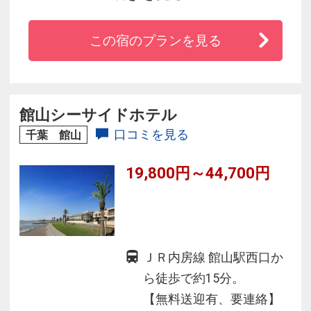
場（約70台分）も完備！
全室太平洋に面したシーサイドホテルです。塩
この宿のプランを見る
浦海水浴場までは徒歩30秒！ホテルで無料貸出
している自転車で野島崎灯台までは約20分♪
夕食は、大好評の海の幸食べ放題バイキング。
夕食の後は、館内の温泉でゆっくりとお過ごし
館山シーサイドホテル
下さい。
口コミを見る
千葉 館山
19,800円～44,700円
ＪＲ内房線 館山駅西口か
ら徒歩で約15分。
【無料送迎有、要連絡】