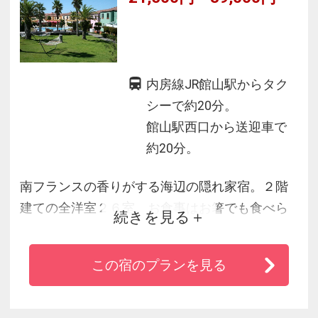
内房線JR館山駅からタク
シーで約20分。
館山駅西口から送迎車で
約20分。
南フランスの香りがする海辺の隠れ家宿。２階
建ての全洋室２６室。お食事はお箸でも食べら
続きを見る
れる気軽なフランス料理。地元房総の海・里の
旬の美味をお出しします。露天風呂ほかの貸切
この宿のプランを見る
風呂６カ所やライブラリー等施設も充実してい
ます。１２歳以下のお子様はご遠慮いただいて
おります。※wifi繋がりません。