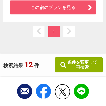
ームな小さな民宿。
この宿のプランを見る
気取らない海田舎料理と、貸切風呂「温泉薬湯
まるノ湯」でオモテナシ！
歩いて渡れる無人島「沖ノ島（沖ノ島海水浴
1
場）」＆釣りスポット「館山港」にアクセスが
一番近い。宿の貸釣竿で「海釣り体験」も◎！
コンビニ車２分、館山駅車５分で便利♪
条件を変更して
12
検索結果
件
再検索