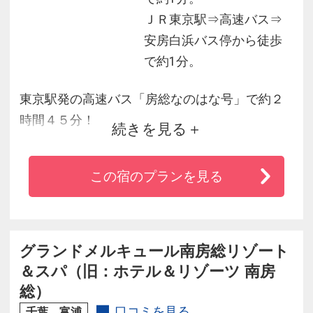
ＪＲ東京駅⇒高速バス⇒
安房白浜バス停から徒歩
で約1分。
東京駅発の高速バス「房総なのはな号」で約２
時間４５分！
続きを見る
年間を通じて暖かな気候の南房総白浜にある伊
東園ホテルズのホテルです。
この宿のプランを見る
旬の食材にこだわった和・洋・中のバイキング
の食事が人気です。
また、豊富な湯量を誇る自家源泉を使用した大
浴場・露天風呂を心ゆくまでご堪能いただけま
グランドメルキュール南房総リゾート
す。
＆スパ（旧：ホテル＆リゾーツ 南房
総）
口コミを見る
千葉 富浦