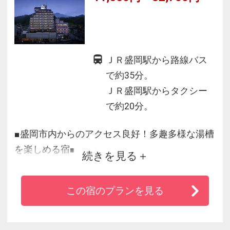
快適なホテルライフをお楽しみ下さい。
ＪＲ盛岡駅から路線バス
で約35分。
ＪＲ盛岡駅からタクシー
で約20分。
■盛岡市内からのアクセス良好！多趣多様な湯槽
を楽しめる宿■
続きを見る
◆NHK 連続テレビ小説『どんと晴れ』にて老舗
この宿のプランを見る
旅館のお風呂として撮影された「庭園縄文露天
風呂」が自慢です。