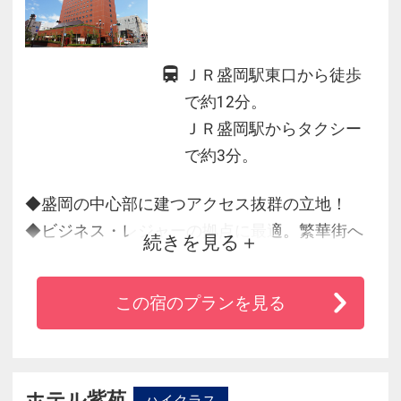
ＪＲ盛岡駅東口から徒歩
で約12分。
ＪＲ盛岡駅からタクシー
で約3分。
◆盛岡の中心部に建つアクセス抜群の立地！
◆ビジネス・レジャーの拠点に最適。繁華街へ
続きを見る
は徒歩1分！
◆高層階から見る岩手山は絶景♪
この宿のプランを見る
◆「岩手県産ひとめぼれ」を使用したご飯をは
じめ種類豊富なメニューをご用意！
ホテル紫苑
ハイクラス