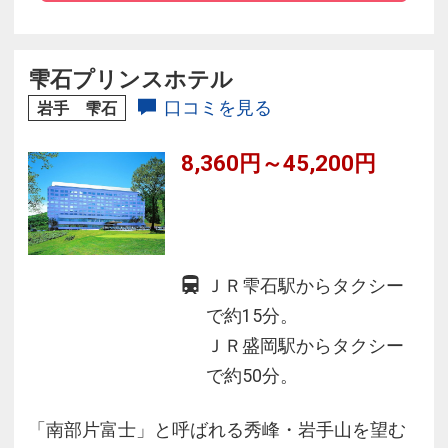
ランや、多彩な会議室・宴会場など充実した施
設も魅力です。
雫石プリンスホテル
口コミを見る
岩手 雫石
8,360円～45,200円
ＪＲ雫石駅からタクシー
で約15分。
ＪＲ盛岡駅からタクシー
で約50分。
「南部片富士」と呼ばれる秀峰・岩手山を望む