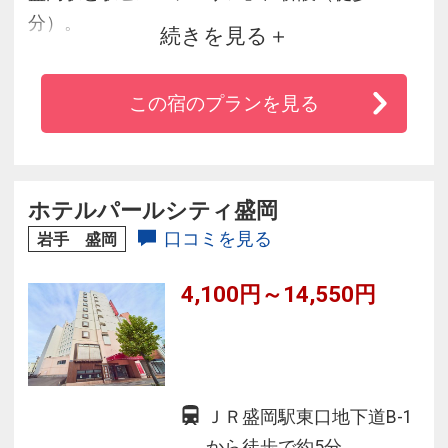
分）。
続きを見る
立地と共にシンプルで機能的な客室は、
北東北の拠点としてビジネス・観光などに最適
この宿のプランを見る
です。
ベッドは、深い眠りと爽やかな目覚めをサポー
トする「シルキーポケット」を導入。
ホテルパールシティ盛岡
全客室Wi-Fiを導入し、快適なインターネット環
口コミを見る
岩手 盛岡
境を完備。
4,100円～14,550円
女性に安心「レディ―スシングル」や館内1階の
コンビニも好評です。
ＪＲ盛岡駅東口地下道B-1
から徒歩で約5分。