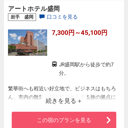
◆飽きのこない種類豊富な湯槽のはしごで、思
アートホテル盛岡
う存分温泉をお楽しみください。
口コミを見る
岩手 盛岡
7,300円～45,100円
JR盛岡駅から徒歩で約7
分。
繁華街へも程近い好立地で、ビジネスはもちろ
ん、市内の散策や県内観光地を巡る旅の拠点に
続きを見る
最適です。
また、岩手の食材を使った会席料理、広東料理
この宿のプランを見る
をメインにした中国料理を味わえる各種レスト