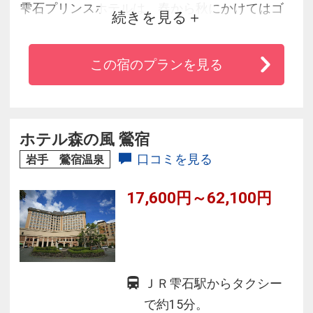
雫石プリンスホテルは、春から秋にかけてはゴ
続きを見る
ルフ、冬はスキー、そして周辺には、「小岩井
農場」や「盛岡手づくり村」などもあり、観光
この宿のプランを見る
にもご利用できます。また温泉露天風呂もあ
り、一層充実したリゾートライフを満喫できま
す。
ホテル森の風 鶯宿
口コミを見る
岩手 鶯宿温泉
17,600円～62,100円
ＪＲ雫石駅からタクシー
で約15分。