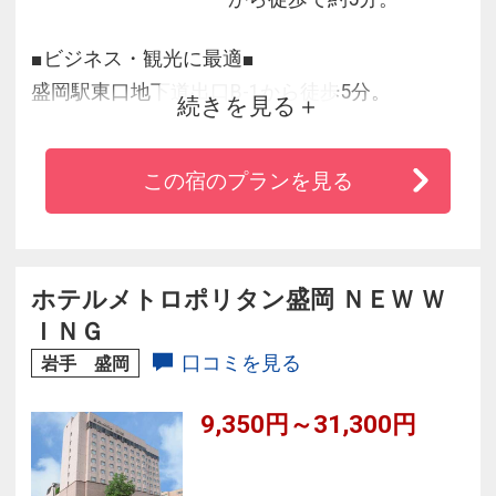
■ビジネス・観光に最適■
盛岡駅東口地下道出口B-1から徒歩5分。
続きを見る
県庁、市役所にも15分とビジネス街の近くにあ
り、
この宿のプランを見る
繁華街へも徒歩5分という好立地にございます。
■快適にお寛ぎいただける空間をご提供■
2010年7月に内装、ベッドを全て一新。
ホテルメトロポリタン盛岡 ＮＥＷ Ｗ
ＩＮＧ
素朴なふれあいを大切に、みなさまのご利用を
口コミを見る
岩手 盛岡
お待ち致しております。
9,350円～31,300円