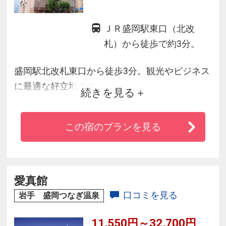
ＪＲ盛岡駅東口（北改
札）から徒歩で約3分。
盛岡駅北改札東口から徒歩3分。観光やビジネス
に最適な好立地です。
続きを見る
全客室にシモンズベッドと加湿機能付き空気清
この宿のプランを見る
浄機を完備。
Wi-Fi環境もご用意しております。
国際会議も可能な宴会場や憧れのチャペルウェ
愛真館
ディング、
口コミを見る
岩手 盛岡つなぎ温泉
ワンランク上のレストラン等、
11,550円～32,700円
市内トップクラスの設備を整えております。