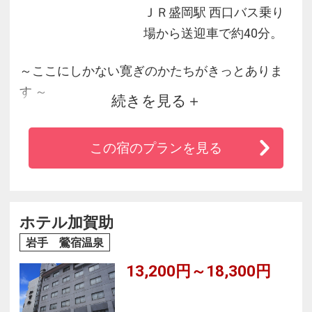
ＪＲ盛岡駅 西口バス乗り
場から送迎車で約40分。
～ここにしかない寛ぎのかたちがきっとありま
す ～
続きを見る
◆ご夕食は、地元食材にこだわった五感で楽し
この宿のプランを見る
む卓上の四季『創作和食』をご賞味下さい。
◆ホテルの大浴場からは四季折々の表情を見せ
るフラワー＆ガーデン森の風が見渡せ、夜には
綺麗なライトアップも！
ホテル加賀助
◆お祭り広場では太鼓ショーや縁日など子ども
岩手 鶯宿温泉
からおとなまでお楽しみいただけます！
13,200円～18,300円