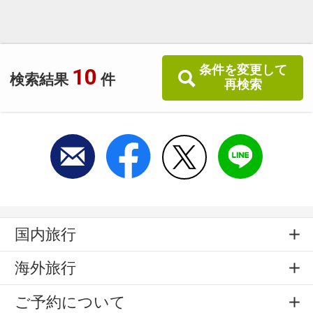
■うれしい送迎サービス■
15名様以上のご予約で送迎（無料）を承りま
す。
条件を変更して
10
検索結果
件
※場所、時間はご相談ください。
再検索
国内旅行
海外旅行
ご予約について