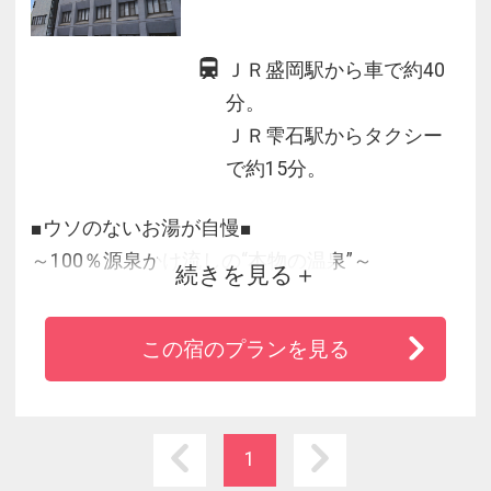
ＪＲ盛岡駅から車で約40
分。
ＪＲ雫石駅からタクシー
で約15分。
■ウソのないお湯が自慢■
～100％源泉かけ流しの“本物の温泉”～
続きを見る
加温加水のないあつめの温泉が加賀助の魅力で
す。
この宿のプランを見る
■お客様に大好評☆目にも口にも満足な食事■
県産・町内産の旬の食材をふんだんに使用した
和食膳をご堪能ください。
1