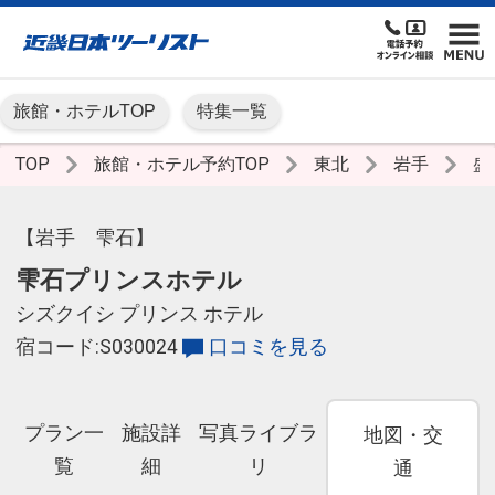
旅館・ホテルTOP
特集一覧
TOP
旅館・ホテル予約TOP
東北
岩手
盛
【岩手 雫石】
雫石プリンスホテル
シズクイシ プリンス ホテル
宿コード:S030024
口コミを見る
プラン一
施設詳
写真ライブラ
地図・交
覧
細
リ
通