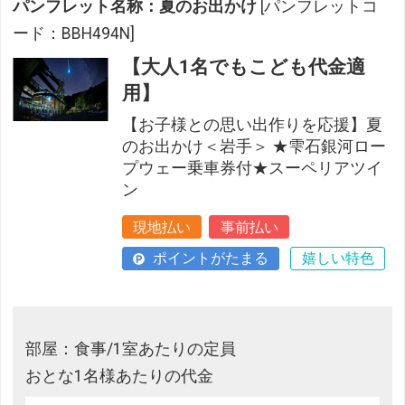
パンフレット名称：夏のお出かけ
[パンフレットコ
ード：BBH494N]
【大人1名でもこども代金適
用】
【お子様との思い出作りを応援】夏
のお出かけ＜岩手＞ ★雫石銀河ロー
プウェー乗車券付★スーペリアツイ
ン
現地払い
事前払い
ポイントがたまる
嬉しい特色
部屋：食事/1室あたりの定員
おとな1名様あたりの代金