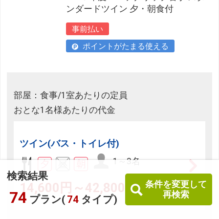
ンダードツイン 夕・朝食付
事前払い
ポイントがたまる使える
部屋：食事/1室あたりの定員
おとな1名様あたりの代金
ツイン(バス・トイレ付)
1～3名
検索結果
条件を変更して
14,600円～42,800円
74
再検索
プラン(
74
タイプ)