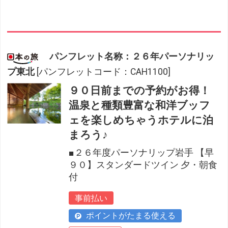
パンフレット名称：２６年パーソナリッ
プ東北
[パンフレットコード：CAH1100]
９０日前までの予約がお得！
温泉と種類豊富な和洋ブッフ
ェを楽しめちゃうホテルに泊
まろう♪
■２６年度パーソナリップ岩手 【早
９０】スタンダードツイン 夕・朝食
付
事前払い
ポイントがたまる使える