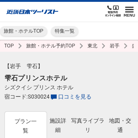
旅館・ホテルTOP
特集一覧
TOP
旅館・ホテル予約TOP
東北
岩手
盛
【岩手 雫石】
雫石プリンスホテル
シズクイシ プリンス ホテル
宿コード:S030024
口コミを見る
施設詳
写真ライブラ
地図・交
プラン一
細
リ
通
覧