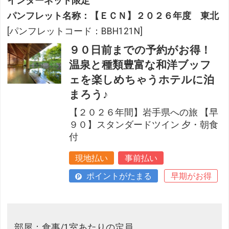
インターネット限定
パンフレット名称：【ＥＣＮ】２０２６年度 東北
[パンフレットコード：BBH121N]
９０日前までの予約がお得！
温泉と種類豊富な和洋ブッフ
ェを楽しめちゃうホテルに泊
まろう♪
【２０２６年間】岩手県への旅 【早
９０】スタンダードツイン 夕・朝食
付
現地払い
事前払い
ポイントがたまる
早期がお得
部屋：食事/1室あたりの定員