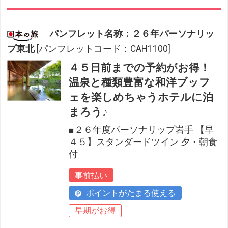
パンフレット名称：２６年パーソナリッ
プ東北
[パンフレットコード：CAH1100]
４５日前までの予約がお得！
温泉と種類豊富な和洋ブッフ
ェを楽しめちゃうホテルに泊
まろう♪
■２６年度パーソナリップ岩手 【早
４５】スタンダードツイン 夕・朝食
付
事前払い
ポイントがたまる使える
早期がお得