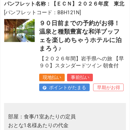
パンフレット名称：【ＥＣＮ】２０２６年度 東北
[パンフレットコード：BBH121N]
９０日前までの予約がお得！
温泉と種類豊富な和洋ブッフ
ェを楽しめちゃうホテルに泊
まろう♪
【２０２６年間】岩手県への旅 【早
９０】スタンダードツイン 朝食付
現地払い
事前払い
ポイントがたまる
早期がお得
部屋：食事/1室あたりの定員
おとな1名様あたりの代金