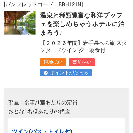
[パンフレットコード：BBH121N]
温泉と種類豊富な和洋ブッフ
ェを楽しめちゃうホテルに泊
まろう♪
【２０２６年間】岩手県への旅 スタ
ンダードツイン 夕・朝食付
現地払い
事前払い
ポイントがたまる
部屋：食事/1室あたりの定員
おとな1名様あたりの代金
ツイン(バス・トイレ付)