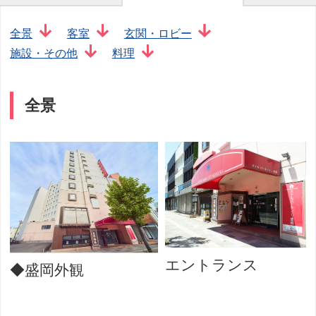
全景
客室
玄関・ロビー
施設・その他
料理
全景
エントランス
◆盛岡外観