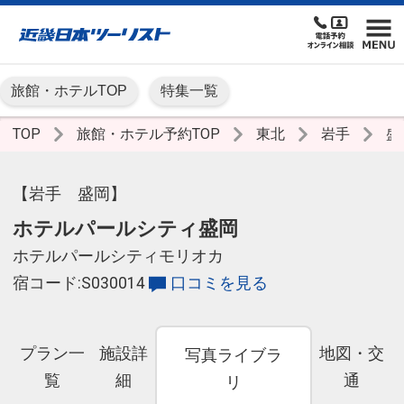
旅館・ホテルTOP
特集一覧
TOP
旅館・ホテル予約TOP
東北
岩手
盛
【岩手 盛岡】
ホテルパールシティ盛岡
ホテルパールシティモリオカ
宿コード:S030014
口コミを見る
プラン一
施設詳
地図・交
写真ライブラ
覧
細
通
リ