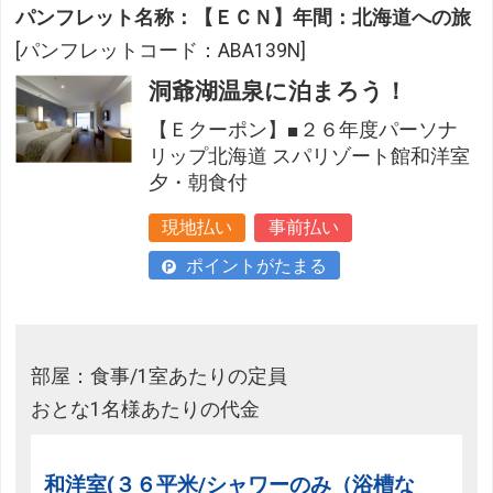
パンフレット名称：【ＥＣＮ】年間：北海道への旅
[パンフレットコード：ABA139N]
洞爺湖温泉に泊まろう！
【Ｅクーポン】■２６年度パーソナ
リップ北海道 スパリゾート館和洋室
夕・朝食付
現地払い
事前払い
ポイントがたまる
部屋：食事/1室あたりの定員
おとな1名様あたりの代金
和洋室(３６平米/シャワーのみ（浴槽な