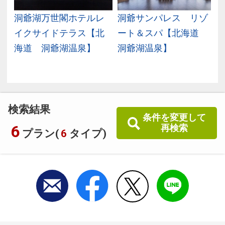
幌
洞爺湖万世閣ホテルレ
洞爺サンパレス リゾ
イクサイドテラス【北
ート＆スパ【北海道
海道 洞爺湖温泉】
洞爺湖温泉】
検索結果
条件を変更して
6
再検索
プラン(
6
タイプ)