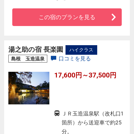
歴史と伝統の技が光る島根の郷土料理をはじ
め、しまね和牛、
この宿のプランを見る
日本海育ちの海鮮、パティシエによる華やかな
スイーツを
お楽しみください。
◇趣きの異なる＜木・陶器・岩・瓶＞の貸切露
湯之助の宿 長楽園
ハイクラス
天風呂でゆったり
口コミを見る
島根 玉造温泉
◇JR玉造温泉駅まで無料送迎サービスあり＜最
終19：00＞
17,600円～37,500円
◇全室Wi-Fi 無料完備
ＪＲ玉造温泉駅（改札口1
箇所）から送迎車で約25
分。