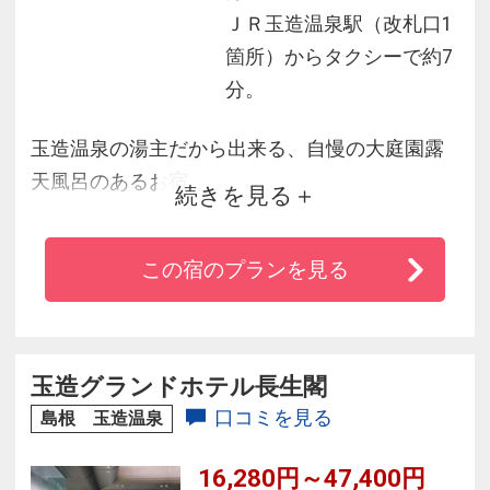
ＪＲ玉造温泉駅（改札口1
箇所）からタクシーで約7
分。
玉造温泉の湯主だから出来る、自慢の大庭園露
天風呂のあるお宿
続きを見る
混浴露天風呂は男女ともに専用湯浴み着がある
ので安心
この宿のプランを見る
日常を忘れて「安らぎと癒し」を味わっていた
だける客室や
厳選した地元食材に手間をかけた料理長のこだ
わりが光る
玉造グランドホテル長生閣
山陰の和食会席をお楽しみください。
口コミを見る
島根 玉造温泉
16,280円～47,400円