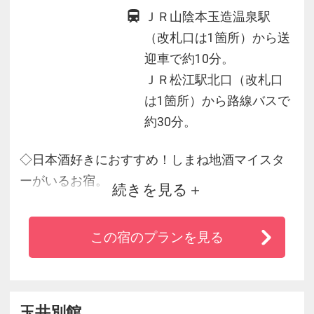
ＪＲ山陰本玉造温泉駅
（改札口は1箇所）から送
迎車で約10分。
ＪＲ松江駅北口（改札口
は1箇所）から路線バスで
約30分。
◇日本酒好きにおすすめ！しまね地酒マイスタ
ーがいるお宿。
続きを見る
◇島根の地酒を豊富にそろえています。
◇チェックイン時にお抹茶と和菓子でお出迎え
この宿のプランを見る
します。
◇島根の食材にこだわった四季折々の食事も自
慢！
◇徒歩１分姉妹館「保性館」の大浴場のご利用
玉井別館