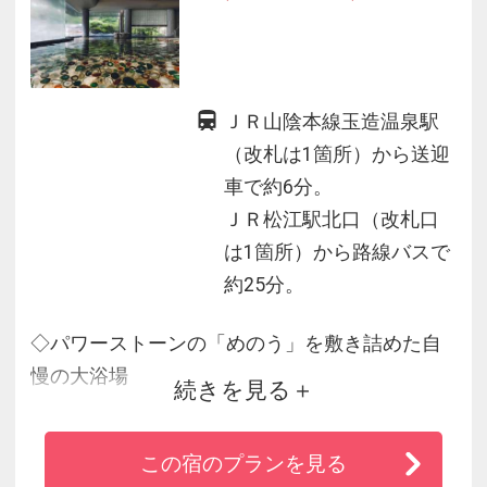
ＪＲ山陰本線玉造温泉駅
（改札は1箇所）から送迎
車で約6分。
ＪＲ松江駅北口（改札口
は1箇所）から路線バスで
約25分。
◇パワーストーンの「めのう」を敷き詰めた自
慢の大浴場
続きを見る
◇創業200余年。老舗旅館ならではの心も温まる
おもてなし
この宿のプランを見る
◇地元の旬の食材を用いた会席料理