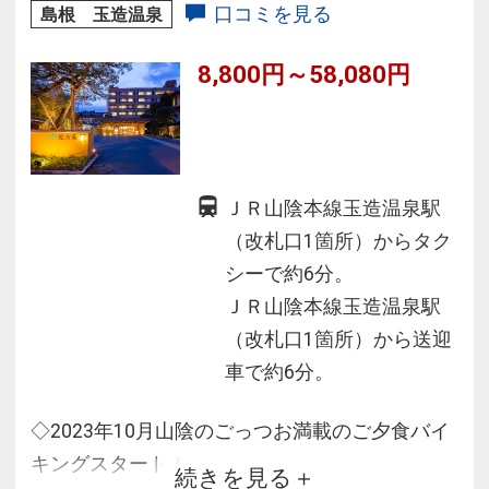
仁多米など地元食材にこだわった朝食「ご馳走
口コミを見る
島根 玉造温泉
ビュッフェ」が好評です。
8,800円～58,080円
ＪＲ山陰本線玉造温泉駅
（改札口1箇所）からタク
シーで約6分。
ＪＲ山陰本線玉造温泉駅
（改札口1箇所）から送迎
車で約6分。
◇2023年10月山陰のごっつお満載のご夕食バイ
キングスタート！
続きを見る