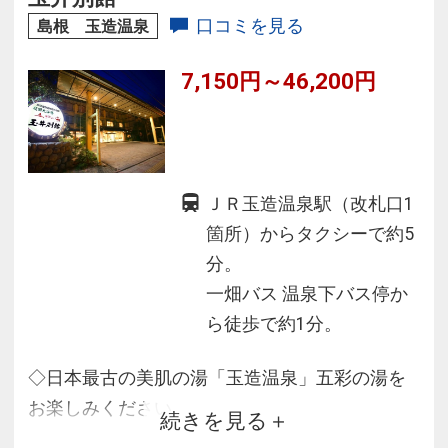
もOK。
口コミを見る
島根 玉造温泉
7,150円～46,200円
ＪＲ玉造温泉駅（改札口1
箇所）からタクシーで約5
分。
一畑バス 温泉下バス停か
ら徒歩で約1分。
◇日本最古の美肌の湯「玉造温泉」五彩の湯を
お楽しみください
続きを見る
◇四季折々の島根の食材を使ったお料理でお出