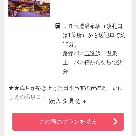
ＪＲ玉造温泉駅（改札口
は1箇所）から送迎車で約
10分。
路線バス玉造線「温泉
上」バス停から徒歩で約1
分。
★★歳月が築き上げた日本旅館の伝統と、いに
しえの温泉ロマンの宿★★
続きを見る
・玉造温泉街の奥に位置し、お部屋から玉湯川
この宿のプランを見る
や玉造の温泉街を一望できます。
・温泉湯めぐり 徒歩１分姉妹館「旅亭山の井」