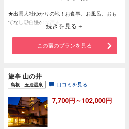
★出雲大社ゆかりの地！お食事、お風呂、おも
てなし◎自慢のお宿★
続きを見る
◇大浴場は日本海の漁火をイメージしノスタル
この宿のプランを見る
ジックな雰囲気。
◇１日１部屋限定１０名様まで利用可能な特別
室あり★
◇ＪＲ玉造温泉駅、高速バス玉造バス停⇔ホテ
旅亭 山の井
ル間（約１０分）の無料混乗送迎有 無料駐車場
口コミを見る
島根 玉造温泉
完備
7,700円～102,000円