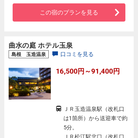
迎え
この宿のプランを見る
◇玉造温泉入口に位置しわかりやすく無料駐車
場も完備
◇みんなで楽しめる卓球やキッズスペース完備
曲水の庭 ホテル玉泉
口コミを見る
島根 玉造温泉
16,500円～91,400円
ＪＲ玉造温泉駅（改札口
は1箇所）から送迎車で約
5分。
ＪＲ松江駅北口（改札口