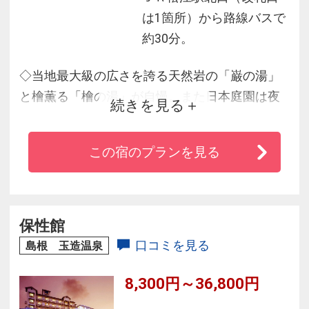
は1箇所）から路線バスで
約30分。
◇当地最大級の広さを誇る天然岩の「巌の湯」
と檜薫る「檜の湯」が自慢。また日本庭園は夜
続きを見る
になるとかがり火が灯る宿。
◇毎夜１階ロビーでは大人気「安来節民謡ショ
この宿のプランを見る
ー」がご覧いただけます。
◇グループ旅行大歓迎。６名様部屋もございま
す。無料駐車場完備。
◇１階ロビーと全客室内でWiFi利用可能です。
保性館
口コミを見る
島根 玉造温泉
8,300円～36,800円