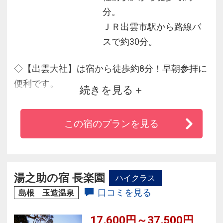
分。
ＪＲ出雲市駅から路線バ
スで約30分。
◇【出雲大社】は宿から徒歩約8分！早朝参拝に
便利です。
続きを見る
◇5種類の貸切風呂が無料で利用可能！
◇夜会処にて無料で「夜鳴きそば」をお召し上
この宿のプランを見る
がりいただけます。
◇おとなの女性の方に色浴衣の貸出がございま
す。
湯之助の宿 長楽園
ハイクラス
口コミを見る
島根 玉造温泉
17,600円～37,500円