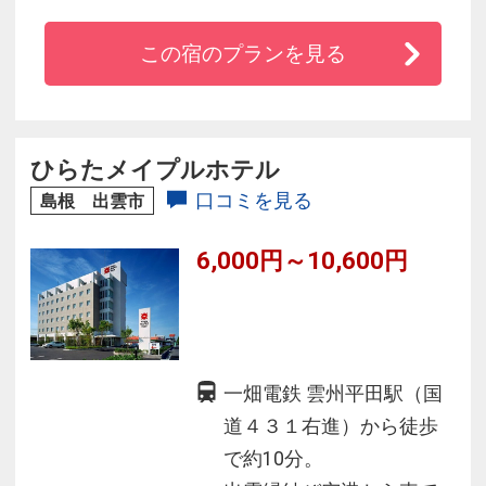
のご宿泊分から、宿泊料金とは別に1人1泊につ
この宿のプランを見る
き下記の宿泊税をお支払いただきます。
・宿泊料金5000円以上：200円
ひらたメイプルホテル
口コミを見る
島根 出雲市
6,000円～10,600円
※ご詳細は弊社公式サイトにてご確認くださ
い。
一畑電鉄 雲州平田駅（国
道４３１右進）から徒歩
で約10分。