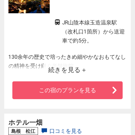
JR山陰本線玉造温泉駅
（改札口1箇所）から送迎
車で約5分。
130余年の歴史で培ったきめ細やかなおもてなし
の精神を受け継ぐ老舗旅館。
続きを見る
神の湯と呼ばれる玉造温泉は美肌と健康に高い
効果を持っており、
この宿のプランを見る
露天の湯や客室露天風呂では源泉よりひいた良
質のお湯をお楽しみ頂けます。
また外国誌で入選した自慢の庭園は細部まで行
き届いており、宍道湖のしじみ汁や
ホテル一畑
仁多米など地元食材にこだわった朝食「ご馳走
口コミを見る
島根 松江