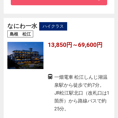
だける客室や
厳選した地元食材に手間をかけた料理長のこだ
わりが光る
なにわ一水
ハイクラス
山陰の和食会席をお楽しみください。
島根 松江
13,850円～69,600円
一畑電車 松江しんじ湖温
泉駅から徒歩で約7分。
JR松江駅北口（改札口は1
箇所）から路線バスで約
25分。