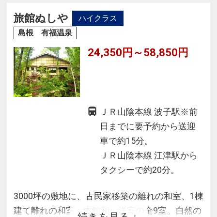
る
旅館ぬしや
ハイクラス
「皆美家伝鯛めし」をご賞味いただき、極上の
島根 有福温泉
ひとときをお過ごしください。
24,350円～58,850円
ＪＲ山陰本線 波子駅※前
日までに要予約から送迎
車で約15分。
ＪＲ山陰本線 江津駅から
タクシーで約20分。
3000坪の敷地に、古民家移築の離れの和室、1棟
建て離れの和室、本館和・洋室の全9室。自然の
続きを見る