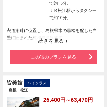
で約15分。
ＪＲ松江駅からタクシー
で約10分。
宍道湖畔に位置し、島根県木の黒松を配した白
壁に囲まれた純和風温泉旅館。
続きを見る
贅沢な造りの岩露天風呂を備えた特別室や宍道
湖に面した離れなど
この宿のプランを見る
趣のあるさまざまなタイプのお部屋があり、全
て和室となっております。
「宍道湖七珍」を始め、島根のブランド食材を
中心に旬食材で作る料理が自慢！
皆美館
ハイクラス
お風呂は松江しんじ湖温泉の無色透明でさらり
島根 松江
とした湯触りをお楽しみください。
26,400円～63,470円