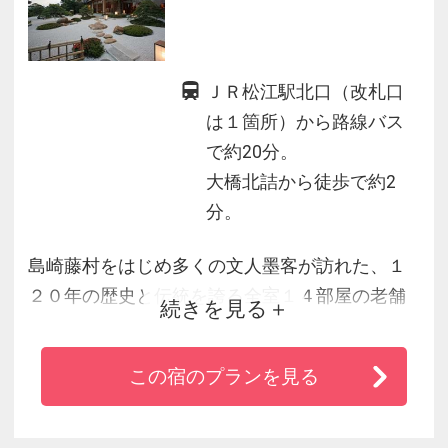
ＪＲ松江駅北口（改札口
は１箇所）から路線バス
で約20分。
大橋北詰から徒歩で約2
分。
島崎藤村をはじめ多くの文人墨客が訪れた、１
２０年の歴史と伝統を誇る全室１４部屋の老舗
続きを見る
旅館。
４階のお部屋には、伝統に新しい感性を調和さ
この宿のプランを見る
せ、全室展望風呂を設えました。
宍道湖を臨む日本庭園は外国誌でも毎年高評価
を頂いており、絶景を楽しみながら当館に伝わ