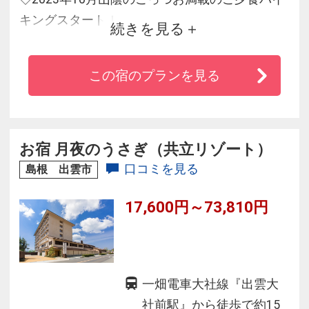
キングスタート！
続きを見る
歴史と伝統の技が光る島根の郷土料理をはじ
め、しまね和牛、
この宿のプランを見る
日本海育ちの海鮮、パティシエによる華やかな
スイーツを
お楽しみください。
◇趣きの異なる＜木・陶器・岩・瓶＞の貸切露
お宿 月夜のうさぎ（共立リゾート）
天風呂でゆったり
口コミを見る
島根 出雲市
◇JR玉造温泉駅まで無料送迎サービスあり＜最
17,600円～73,810円
終19：00＞
◇全室Wi-Fi 無料完備
一畑電車大社線『出雲大
社前駅』から徒歩で約15