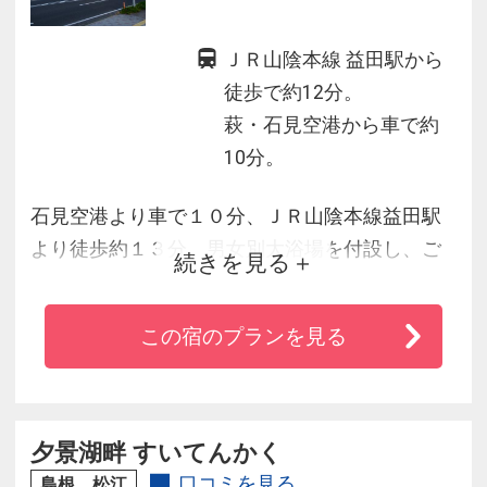
ＪＲ山陰本線 益田駅から
徒歩で約12分。
萩・石見空港から車で約
10分。
石見空港より車で１０分、ＪＲ山陰本線益田駅
より徒歩約１３分。男女別大浴場を付設し、ご
続きを見る
宿泊のお客様にはバイキング朝食を無料でご用
意いたします。全客室には加湿機能付空気清浄
この宿のプランを見る
機と接続無料Ｗｉ-Ｆｉを備えています。お車で
お越しのお客様は、平面駐車場を無料でご利用
頂けます。ビジネス・観光に快適にお過ごし頂
けます。
夕景湖畔 すいてんかく
口コミを見る
島根 松江