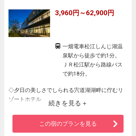
ビュッフェ」が好評です。
3,960円～62,900円
一畑電車松江しんじ湖温
泉駅から徒歩で約1分。
ＪＲ松江駅から路線バス
で約18分。
◇夕日の美しさでしられる宍道湖湖畔に佇むリ
ゾートホテル
続きを見る
◇シェフによるライブキッチン含むレイクビュ
ーのオールデイバイキングが自慢♪
この宿のプランを見る
◇最上階の展望温泉大浴場は宍道湖の眺望と温
泉を同時にお楽しみいただけます