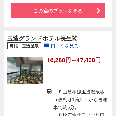
・心も体も温まる縁結びの湯「松江しんじ湖温
この宿のプランを見る
泉」
・山陰観光の拠点に抜群の立地
・四季折々の山陰の食材をふんだんに取り入れ
た料理
玉造グランドホテル長生閣
・有料駐車場（１泊１台２００円）車での旅行
口コミを見る
島根 玉造温泉
にも便利
16,280円～47,400円
(2025年8月より300円)
・チェックイン前、チェックアウト後に荷物預
かりOK
ＪＲ山陰本線玉造温泉駅
（改札は1箇所）から送迎
車で約6分。
ＪＲ松江駅北口（改札口