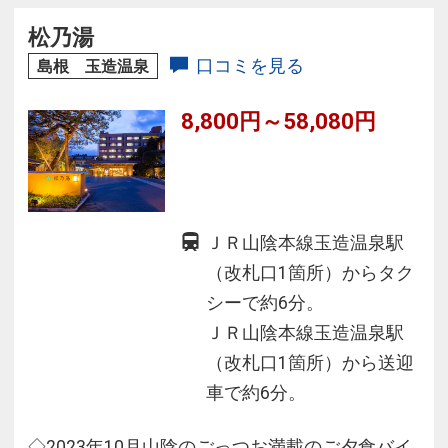
また半個室の食事処では四季折々の旬の会席料
松乃湯
理に舌鼓、どこまでも
口コミを見る
島根 玉造温泉
モダンな和のお部屋は贅を尽くした大人の出雲
8,800円～58,080円
旅を演出いたします。
ＪＲ山陰本線玉造温泉駅
（改札口1箇所）からタク
シーで約6分。
ＪＲ山陰本線玉造温泉駅
（改札口1箇所）から送迎
車で約6分。
◇2023年10月山陰のごっつお満載のご夕食バイ