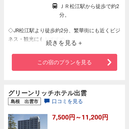
ＪＲ松江駅から徒歩で約2
分。
◇JR松江駅より徒歩約2分、繁華街にも近くビジ
ネス・観光にもおすすめ
続きを見る
◇朝食は旬の食材をふんだんに使用した和洋バ
イキング
この宿のプランを見る
◇極上の癒し人口温泉大浴場が館内にございま
す
◇上質なやすらぎと、より快適な眠りを追求し
たオリジナルブランドの寝具を使用
グリーンリッチホテル出雲
◇全室WiFi完備
口コミを見る
島根 出雲市
7,500円～11,200円