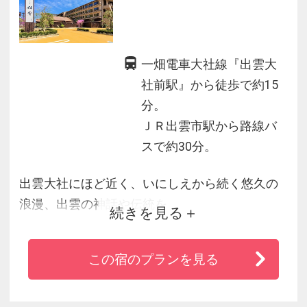
一畑電車大社線『出雲大
社前駅』から徒歩で約15
分。
ＪＲ出雲市駅から路線バ
スで約30分。
出雲大社にほど近く、いにしえから続く悠久の
浪漫、出雲の神話や伝統を
続きを見る
随所に感じられる和の湯宿。
自家源泉の天然温泉は大浴場や露天風呂付客室
この宿のプランを見る
でも愉しめ、
趣が異なる5種類の貸切風呂は自由にご利用いた
だけます。