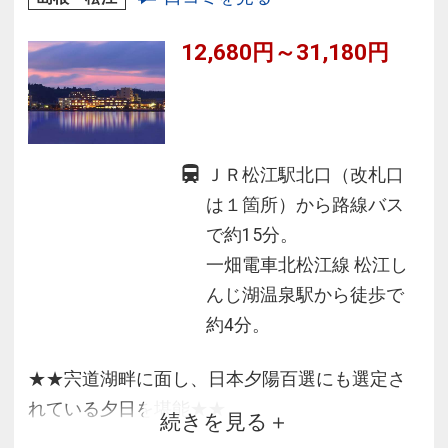
12,680円～31,180円
ＪＲ松江駅北口（改札口
は１箇所）から路線バス
で約15分。
一畑電車北松江線 松江し
んじ湖温泉駅から徒歩で
約4分。
★★宍道湖畔に面し、日本夕陽百選にも選定さ
れている夕日を堪能★★
続きを見る