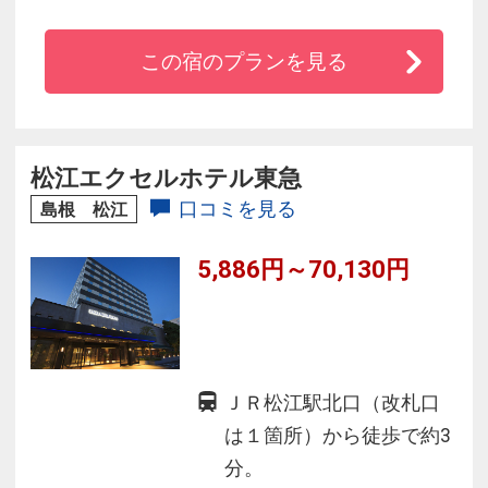
◇ゆっくりお寛ぎいただけるよう広々とゆった
りとした客室
この宿のプランを見る
◇出雲の味しじみ汁やあごの焼き等20種類以上
の和洋朝食バイキングがおすすめ
◇全客室高速インターネット対応、LANケーブル
も完備
松江エクセルホテル東急
◇駐車場500円/日（ご宿泊の客様）
口コミを見る
島根 松江
5,886円～70,130円
ＪＲ松江駅北口（改札口
は１箇所）から徒歩で約3
分。