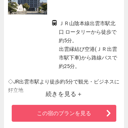
ＪＲ山陰本線出雲市駅北
口 ロータリーから徒歩で
約5分。
出雲縁結び空港(ＪＲ出雲
市駅下車)から路線バスで
約25分。
◇JR出雲市駅より徒歩約5分で観光・ビジネスに
好立地
続きを見る
◇館内には男女別炭酸カルシウム人工温泉大浴
場・露天風呂がございます
この宿のプランを見る
◇旬の食材をふんだんに取り入れた和洋朝食バ
イキングが好評