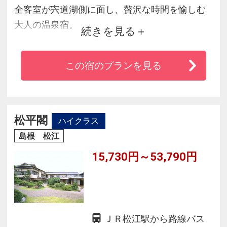
全客室が宍道湖側に面し、贅沢な時間を愉しむ
大人の温泉宿。
続きを見る
２０２１年１２月に全面リニューアルオープン
し、お食事会場は全て個室とし、
この宿のプランを見る
露天風呂または展望風呂付やバリアフリーデザ
インの客室を大幅に増やしました。
天然岩石をつらねた渓谷風露天風呂は季節毎に
変化する築山の庭造りで、
松平閣
ハイクラス
地元山陰食材が持つ味の力をふんだんに活かし
島根 松江
た郷土料理が自慢です。
15,730円～53,790円
ＪＲ松江駅から路線バス