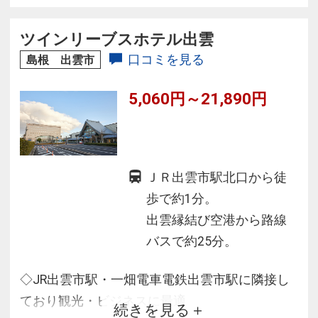
◇全客室デュベスタイルでオリジナルブランド
の寝具を使用し快適な眠りを追求
ツインリーブスホテル出雲
◇全客室有線LAN、無料Wi-Fi完備
口コミを見る
島根 出雲市
5,060円～21,890円
ＪＲ出雲市駅北口から徒
歩で約1分。
出雲縁結び空港から路線
バスで約25分。
◇JR出雲市駅・一畑電車電鉄出雲市駅に隣接し
ており観光・ビジネスに最適
続きを見る