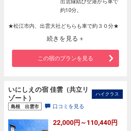
出雲縁結び空港から車で
約10分。
★松江市内、出雲大社どちらも車で約３０分★
続きを見る
・無料平面駐車場１００台完備、大型車、バイ
クなども可能です。
この宿のプランを見る
・愛犬家にもおすすめ！ワンちゃんも泊まれる
ホテルです【一部の客室のみ】
・源泉かけ流し温泉施設が近くにあり宿泊のお
客様は３３０円でご入浴可能
いにしえの宿 佳雲（共立リ
ハイクラス
・近くにガソリンスタンド、徒歩圏内にスーパ
ゾート）
ーマーケットや飲食店あり
口コミを見る
島根 出雲市
・Ｗｉ－Ｆｉの利用可能
22,000円～110,440円