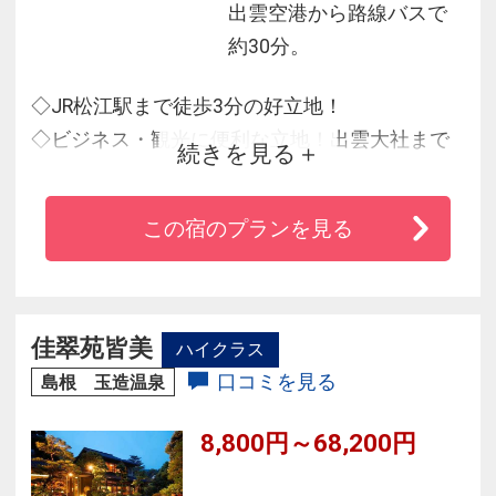
出雲空港から路線バスで
約30分。
◇JR松江駅まで徒歩3分の好立地！
◇ビジネス・観光に便利な立地！出雲大社まで
続きを見る
車で60分！
◇出雲・石見・隠岐の島根の三つの地方をそれ
この宿のプランを見る
ぞれイメージした客室です
◇女性専用フロアあり
◇無料Wi-Fiあり
佳翠苑皆美
ハイクラス
口コミを見る
島根 玉造温泉
8,800円～68,200円