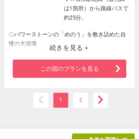
は1箇所）から路線バスで
約25分。
◇パワーストーンの「めのう」を敷き詰めた自
慢の大浴場
続きを見る
◇創業200余年。老舗旅館ならではの心も温まる
おもてなし
この宿のプランを見る
◇地元の旬の食材を用いた会席料理
◇JR玉造温泉駅への送迎も駐車場も無料
1
2