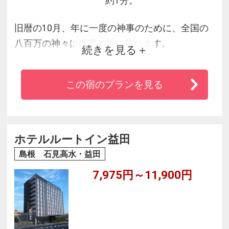
約1分。
旧暦の10月、年に一度の神事のために、全国の
八百万の神々は出雲の地に集います。
続きを見る
遠路はるばる出雲を訪れる神さまたちをもてな
すように、この地を訪れるお客さま皆様をお迎
この宿のプランを見る
えしたいという想いから、
このホテルを「Kararako（神等楽来）」と名付
けました。
出雲大社の参道沿いにあるKararakoで、みなさ
ホテルルートイン益田
まとの出会いを楽しみにお待ちしております。
島根 石見高水・益田
7,975円～11,900円