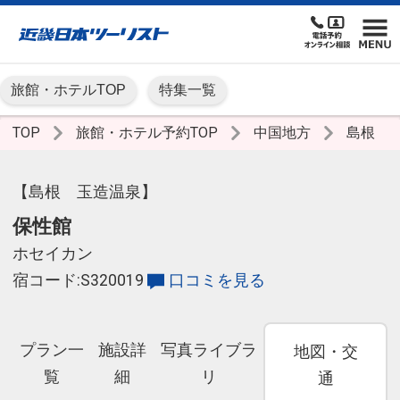
旅館・ホテルTOP
特集一覧
TOP
旅館・ホテル予約TOP
中国地方
島根
【島根 玉造温泉】
保性館
ホセイカン
宿コード:S320019
口コミを見る
プラン一
施設詳
写真ライブラ
地図・交
覧
細
リ
通