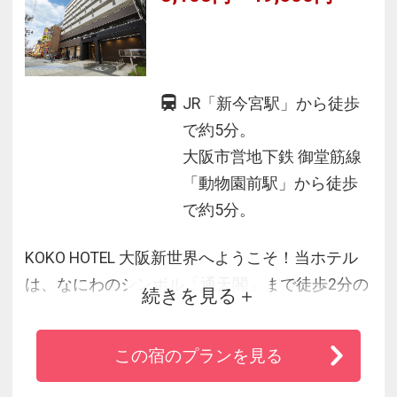
JR「新今宮駅」から徒歩
で約5分。
大阪市営地下鉄 御堂筋線
「動物園前駅」から徒歩
で約5分。
KOKO HOTEL 大阪新世界へようこそ！当ホテル
は、なにわのシンボル「通天閣」まで徒歩2分の
続きを見る
新世界エリアに位置し、人気の観光スポット
「天王寺」「なんば」へは電車で10分以内、
この宿のプランを見る
「梅田」「大阪ドーム」は20分、「関西空港」
へも45分と便利な立地です。