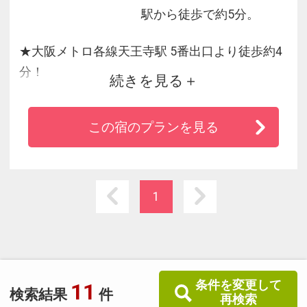
駅から徒歩で約5分。
★大阪メトロ各線天王寺駅 5番出口より徒歩約4
分！
続きを見る
★あべのハルカスや天王寺動物園、通天閣まで
徒歩で約10分圏内♪
この宿のプランを見る
★なんば・梅田・USJに電車で30分以内！大阪
城や海遊館へ向かう方も◎
1
条件を変更して
11
検索結果
件
再検索