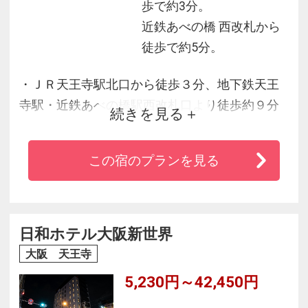
歩で約3分。
近鉄あべの橋 西改札から
徒歩で約5分。
・ＪＲ天王寺駅北口から徒歩３分、地下鉄天王
寺駅・近鉄あべの橋駅西改札口より徒歩約９分
続きを見る
と駅近に立地し、大変便利です。
・新大阪駅から地下鉄御堂筋線乗換なしで２２
この宿のプランを見る
分。大阪市内や堺、関西国際空港、奈良や吉野
といった所へのアクセスも便利です。
・大阪の繁華街ナンバには約８分、ＵＳＪや海
遊館テーマパークにも３０分以内で行ける近さ
日和ホテル大阪新世界
です。
大阪 天王寺
5,230円～42,450円