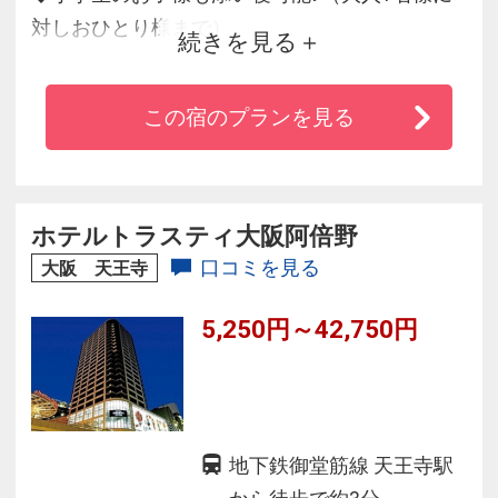
対しおひとり様まで）
続きを見る
◆全室Wi-Fi接続無料・空気清浄器完備で快適
◆近隣にデパート・飲食店が多く便利
この宿のプランを見る
◆コーヒーメーカーを全室に設置（お一人様に
つき一杯無料）
◆伊丹まではリムジンバスで、関空へはJR特急
利用で約30分！
ホテルトラスティ大阪阿倍野
口コミを見る
大阪 天王寺
5,250円～42,750円
地下鉄御堂筋線 天王寺駅