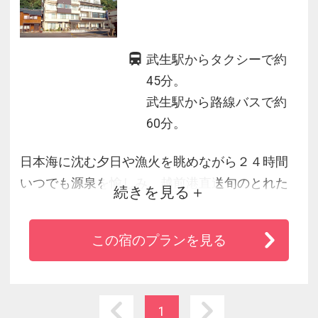
武生駅からタクシーで約
45分。
武生駅から路線バスで約
60分。
日本海に沈む夕日や漁火を眺めながら２４時間
いつでも源泉を愉しみ、越前港直送旬のとれた
続きを見る
て海の幸をたっぷり堪能できる。館内にはキッ
ズスペースを完備し、多くの世代から愛される
この宿のプランを見る
心あたたまる宿。
1