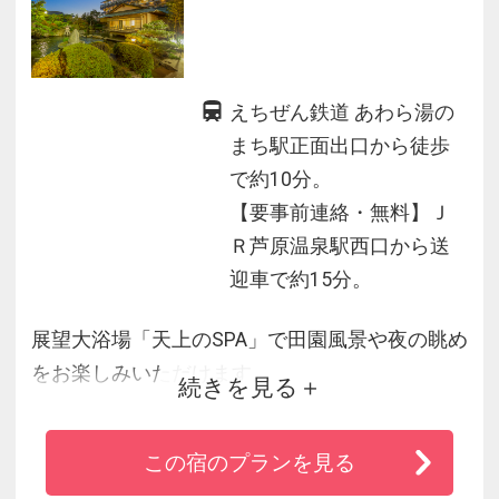
えちぜん鉄道 あわら湯の
まち駅正面出口から徒歩
で約10分。
【要事前連絡・無料】Ｊ
Ｒ芦原温泉駅西口から送
迎車で約15分。
展望大浴場「天上のSPA」で田園風景や夜の眺め
をお楽しみいただけます。
続きを見る
2021年4月オープンの「ここみち亭」など、５つ
のお部屋タイプがあり、離れや別邸など趣の異
この宿のプランを見る
なる露天風呂付客室が自慢です。