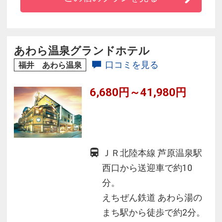
高の贅沢です
◆疲れを癒す「炭酸泉風呂」や美肌効果が期待
できる「シルク風呂」などお風呂が充実。
◆清風荘の温泉は源泉かけ流し。入浴後は温泉
あわら温泉グランドホテル
の成分を洗い流さないようにね♪
口コミを見る
福井 あわら温泉
6,680円～41,980円
ＪＲ北陸本線 芦原温泉駅
西口から送迎車で約10
分。
えちぜん鉄道 あわら湯の
まち駅から徒歩で約2分。