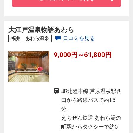
創作料理、お部屋は一室として同じ造りがな
く、何度お越しいただいても新鮮な感覚でお楽
しみいただけます。
敷地内には３本の源泉井を持ち、温泉にこだわ
大江戸温泉物語あわら
る方には自信を持ってお勧めします。
口コミを見る
福井 あわら温泉
9,000円～61,800円
JR北陸本線 芦原温泉駅西
口から路線バスで約15
分。
えちぜん鉄道 あわら湯の
町駅からタクシーで約5