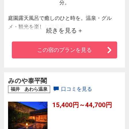
分。
庭園露天風呂で癒しのひと時を。温泉・グル
メ・観光を楽しむ温泉宿
続きを見る
芝政ワールドや東尋坊など観光スポットも満
この宿のプランを見る
載！
見どころいっぱいのあわら温泉へぜひ足をお運
びください
みのや泰平閣
口コミを見る
福井 あわら温泉
15,400円～44,700円