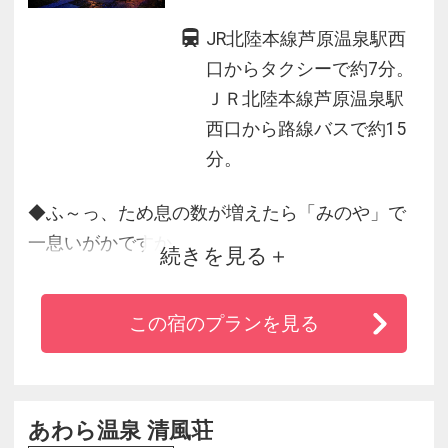
JR北陸本線芦原温泉駅西
口からタクシーで約7分。
ＪＲ北陸本線芦原温泉駅
西口から路線バスで約15
分。
◆ふ～っ、ため息の数が増えたら「みのや」で
一息いがかですか
続きを見る
◆どっしりとした門構え「瓢門」をくぐると、
街のざわめきがフッと途絶え、美しい木々が貴
この宿のプランを見る
方をお迎え
◆日本庭園を眺める露天風呂でかけ流しの芦原
の湯を満喫♪
◆お料理は福井の「旬」知り尽くした料理長が
あわら温泉 清風荘