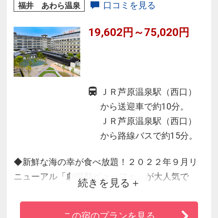
海の幸、山の幸を自信を持ってお届け♪
口コミを見る
福井 あわら温泉
◆ＪＲ芦原温泉駅とあわら湯の町駅へ無料送迎
19,602円～75,020円
あり（事前予約要）
ＪＲ芦原温泉駅（西口）
から送迎車で約10分。
ＪＲ芦原温泉駅（西口）
から路線バスで約15分。
◆新鮮な海の幸が食べ放題！２０２２年９月リ
ニューアル「劇場型ビュッフェ」が大人気で
続きを見る
す！
◆北陸最大級の庭園露天風呂は清風荘が贈る最
この宿のプランを見る