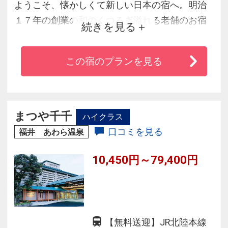
ようこそ、懐かしくて新しい日本の宿へ。明治
１７年の創業の和のくつろぎ溢れる老舗のお宿
続きを見る
です。
全室趣の異なる数寄屋造りの離れや、きめ細や
この宿のプランを見る
かで温かい各種サービスでのおもてなし、ま
た、旬の食材が嬉しい、『灰屋』自慢の会席料
理を心ゆくまでお楽しみください。
女将セレクトの「利き酒セット」もオススメで
まつや千千
ハイクラス
す。
口コミを見る
福井 あわら温泉
10,450円～79,400円
【無料送迎】JR北陸本線