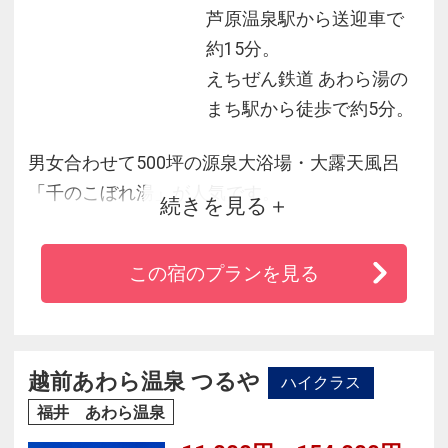
芦原温泉駅から送迎車で
約15分。
えちぜん鉄道 あわら湯の
まち駅から徒歩で約5分。
男女合わせて500坪の源泉大浴場・大露天風呂
「千のこぼれ湯」が人気です。
続きを見る
男性風呂はより大きくより豪華に、より快適
に、女性風呂は岩風呂、壺湯、寝湯などバラエ
この宿のプランを見る
ティ豊かな湯めぐりが満喫できます。
新鮮な海の幸や山の幸の厳選された食材を使
う、美味の数々をお楽しみいただきながら贅沢
な時間を心ゆくまでご堪能ください。
越前あわら温泉 つるや
ハイクラス
福井 あわら温泉