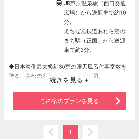
JR芦原温泉駅（西口交通
広場）から送迎車で約10
分。
えちぜん鉄道あわら湯の
まち駅（正面）から送迎
車で約3分。
◆日本海側最大級計36室の露天風呂付客室数を
誇る、美松の奥ゆかしきお寛ぎ空間。
続きを見る
◆美しきご滞在のひとときを悠々と…。
◆食の彩りも美松ならではの愉悦、福井の味の
この宿のプランを見る
数々を。
◆本場の”越前ガニ”など福井自慢の味揃え、お待
ちしております。
◆美松で湯めぐり芦原の名湯三昧。
1