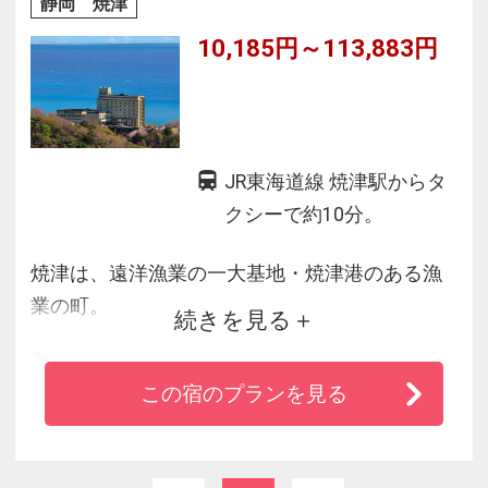
静岡 焼津
10,185円～113,883円
JR東海道線 焼津駅からタ
クシーで約10分。
焼津は、遠洋漁業の一大基地・焼津港のある漁
業の町。
続きを見る
当ホテルは高台に位置し、眼下には駿河湾や市
街の広がりを見渡せます。
この宿のプランを見る
夜には、煌めく市街の夜景をご覧いただけま
す。