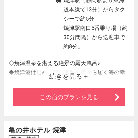
焼津駅（静岡駅より東海
道本線で13分）からタク
シーで約5分。
焼津駅南口5番乗り場（約
30分間隔）から送迎車で
約8分。
◇焼津温泉を湛える絶景の露天風呂♪
◆焼津港はじめ、県内有数の港から届く海の幸
続きを見る
を中心としたお料理を
◇露天風呂はもちろんロビーや全客室からも富
この宿のプランを見る
士山・伊豆半島・駿河湾を一望
◆周辺の観光も魅力たっぷりなアンビア松風閣
で、食も観光も満喫！
亀の井ホテル 焼津