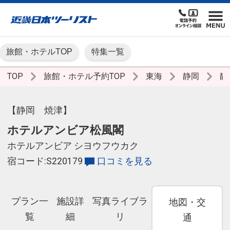
旅館・ホテルTOP
特集一覧
TOP
旅館・ホテル予約TOP
東海
静岡
静
【静岡 焼津】
ホテルアンビア松風閣
ホテルアンビア シヨウフウカク
宿コード:S220179
口コミを見る
プラン一
施設詳
写真ライブラ
地図・交
覧
細
リ
通