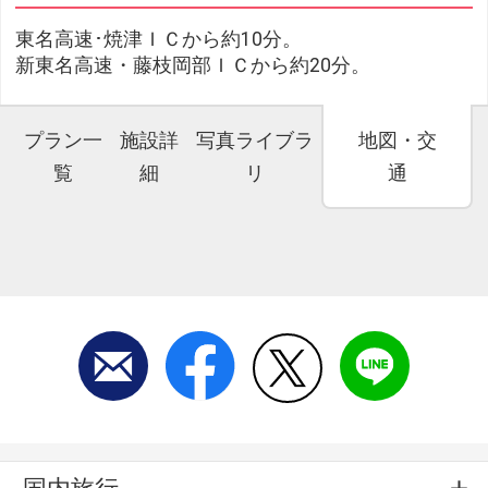
東名高速･焼津ＩＣから約10分。
新東名高速・藤枝岡部ＩＣから約20分。
プラン一
施設詳
写真ライブラ
地図・交
覧
細
リ
通