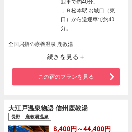
迎車で約40分。
ＪＲ松本駅 お城口（東
口）から送迎車で約40
分。
全国屈指の療養温泉 鹿教湯
続きを見る
あなたの元気を取り戻す「森の中の温泉プー
ル」
この宿のプランを見る
「心も身体も健康になりたい」という方に現代
的な湯治をおすすめしている長期滞在型のホテ
ル！
大江戸温泉物語 信州鹿教湯
施設内にトレーニングルームやプールがあり専
長野 鹿教湯温泉
属のトレーナーによる体力測定や運動の指導が
8,400円～44,400円