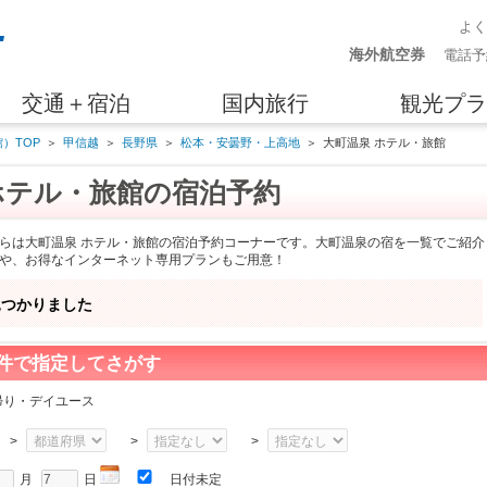
よ
海外航空券
電話予
交通＋宿泊
国内旅行
観光プラ
）TOP
＞
甲信越
＞
長野県
＞
松本・安曇野・上高地
＞
大町温泉 ホテル・旅館
ホテル・旅館の宿泊予約
らは大町温泉 ホテル・旅館の宿泊予約コーナーです。大町温泉の宿を一覧でご紹介
や、お得なインターネット専用プランもご用意！
見つかりました
件で指定してさがす
帰り・デイユース
>
>
>
月
日
日付未定