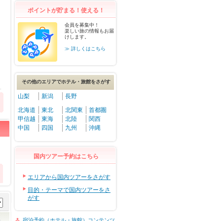
ポイントが貯まる！使える！
会員を募集中！
楽しい旅の情報もお届
けします。
≫ 詳しくはこちら
その他のエリアでホテル・旅館をさがす
山梨
新潟
長野
北海道
東北
北関東
首都圏
甲信越
東海
北陸
関西
中国
四国
九州
沖縄
国内ツアー予約はこちら
エリアから国内ツアーをさがす
目的・テーマで国内ツアーをさ
がす
宿泊予約（ホテル・旅館）コンテンツ