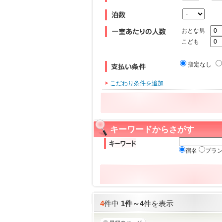
おとな男
こども
指定なし
こだわり条件を追加
キーワードからさがす
宿名
プラ
4
件中
1
件～
4
件を表示