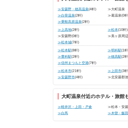
≫安曇野・穂高温泉
(4軒)
≫大町温泉
≫白骨温泉
(2軒)
≫葛温泉
(0軒
≫乗鞍高原温泉
(2軒)
≫上高地
(2軒)
≫松本
(10軒)
≫安曇野
(0軒)
≫美ヶ原周
≫松本城
(7軒)
≫松本駅
(8軒)
≫明科駅
(1軒
≫豊科駅
(2軒)
≫穂高駅
(2軒
≫信州まつもと空港
(7軒)
≫松本市
(21軒)
≫上田市
(3軒
≫安曇野市
(4軒)
≫北安曇郡
大町温泉付近のホテル・旅館
≫軽井沢・上田・戸倉
≫松本・安
≫白馬
≫木曽・飯