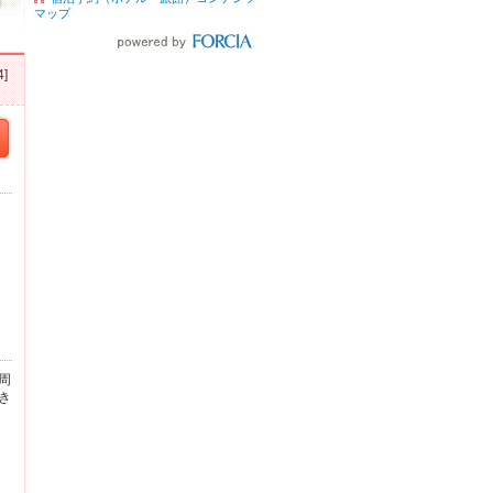
マップ
]
周
き