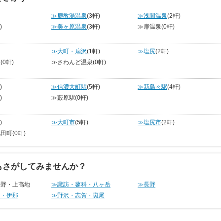
≫鹿教湯温泉
(3軒)
≫浅間温泉
(2軒)
)
≫美ヶ原温泉
(3軒)
≫扉温泉
(0軒)
≫大町・扇沢
(1軒)
≫塩尻
(2軒)
辺
(0軒)
≫さわんど温泉
(0軒)
)
≫信濃大町駅
(5軒)
≫新島々駅
(4軒)
)
≫藪原駅
(0軒)
)
≫大町市
(5軒)
≫塩尻市
(2軒)
池田町
(0軒)
もさがしてみませんか？
曇野・上高地
≫諏訪・蓼科・八ヶ岳
≫長野
田・伊那
≫野沢・志賀・斑尾