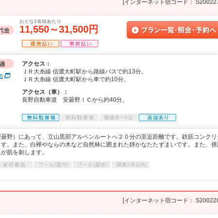
[インターネット宿コード： S200227
おとな1名様あたり
11,550～31,500円
アクセス：
ＪＲ大糸線 信濃大町駅から路線バスで約13分。
図
ＪＲ大糸線 信濃大町駅から車で約10分。
アクセス（車）：
長野自動車道 安曇野ＩＣから約40分。
安曇野）にあって、立山黒部アルペンルートへ２０分の至近距離です。鉄筋コンクリ
ます。また、白樺やならの木など自然林に囲まれた靜かなたたずまいです。また、併
星が肌を刺します。
[インターネット宿コード： S200228