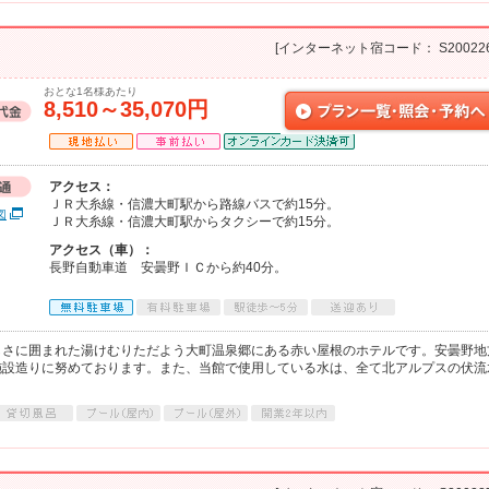
[インターネット宿コード： S200226
おとな1名様あたり
8,510～35,070円
アクセス：
ＪＲ大糸線・信濃大町駅から路線バスで約15分。
図
ＪＲ大糸線・信濃大町駅からタクシーで約15分。
アクセス（車）：
長野自動車道 安曇野ＩＣから約40分。
しさに囲まれた湯けむりただよう大町温泉郷にある赤い屋根のホテルです。安曇野地
施設造りに努めております。また、当館で使用している水は、全て北アルプスの伏流