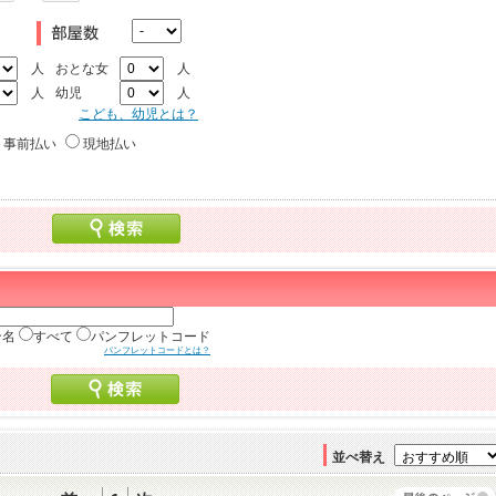
人
おとな女
人
人
幼児
人
こども、幼児とは？
事前払い
現地払い
ン名
すべて
パンフレットコード
パンフレットコードとは？
並べ替え