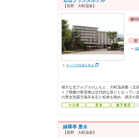
立山プリンスホテル
【長野 大町温泉】
地
すべての写真を見る
雄大な北アルプスのふもと、大町温泉郷（北
ト７階建の客室棟は近代的な造りとなってい
の男女別露天風呂名石と松林を眺め、満天の
緑翠亭 景水
【長野 大町温泉】