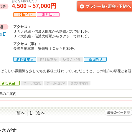
おとな1名様あたり
4,500～57,000円
アクセス：
ＪＲ大糸線・信濃大町駅から路線バスで約15分。
図
ＪＲ大糸線・信濃大町駅からタクシーで約13分。
アクセス（車）：
長野自動車道 安曇野ＩＣから約35分。
すばらしい雰囲気を少しでもお客様に味わっていただこうと、この地方の草花と名題
障のご案内
前へ
1
次へ
をさがす