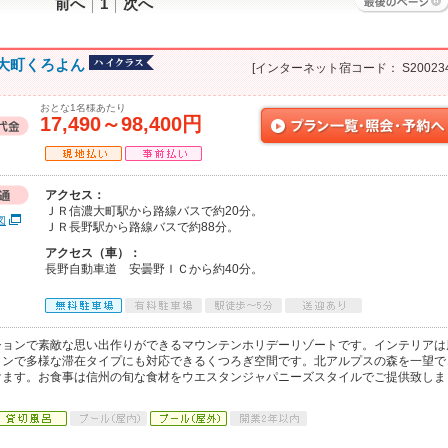
前へ
1
次へ
大町くろよん
[インターネット宿コード： S200234
おとな1名様あたり
17,490～98,400円
アクセス：
ＪＲ信濃大町駅から路線バスで約20分。
図
ＪＲ長野駅から路線バスで約88分。
アクセス（車）：
長野自動車道 安曇野ＩＣから約40分。
ションで素敵な思い出作りができるマウンテンホリデーリゾートです。インテリアは
インで多様な滞在タイプにも対応できるくつろぎ空間です。北アルプスの森を一望で
けます。お食事は信州の旬な食材をウエスタンジャパニーズスタイルでご提供致しま