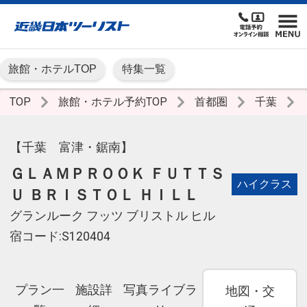
旅館・ホテルTOP
特集一覧
TOP
旅館・ホテル予約TOP
首都圏
千葉
【千葉 富津・鋸南】
ＧＬＡＭＰＲＯＯＫ ＦＵＴＴＳ
ハイクラス
Ｕ ＢＲＩＳＴＯＬ ＨＩＬＬ
グランルーク フッツ ブリストル ヒル
宿コード:S120404
プラン一
施設詳
写真ライブラ
地図・交