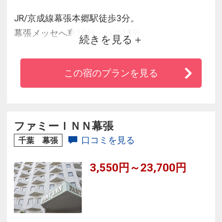
JR/京成線幕張本郷駅徒歩3分。
幕張メッセへ車10分・バス18分。
続きを見る
高速で安定した無料Wi-Fi・加湿空気清浄機・
Youtube等視聴可能な43型テレビを全室完備。
この宿のプランを見る
コンビニ徒歩30秒。選べるアメニティ・まくら
も好評♪
ファミーＩＮＮ幕張
口コミを見る
千葉 幕張
3,550円～23,700円