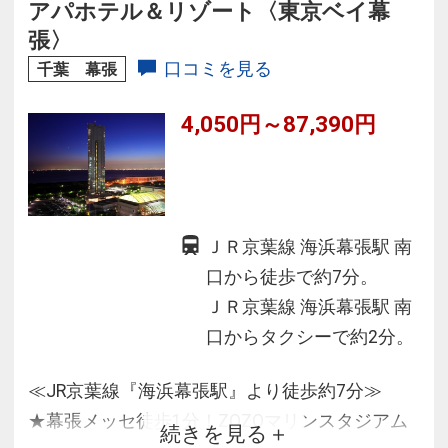
に増床！
アパホテル＆リゾート〈東京ベイ幕
★地元の方にもご愛顧いただいているレストラ
張〉
ン「ラ・フォーレ」が人気♪
口コミを見る
千葉 幕張
4,050円～87,390円
ＪＲ京葉線 海浜幕張駅 南
口から徒歩で約7分。
ＪＲ京葉線 海浜幕張駅 南
口からタクシーで約2分。
≪JR京葉線『海浜幕張駅』より徒歩約7分≫
★幕張メッセ徒歩1分！ZOZOマリンスタジアム
続きを見る