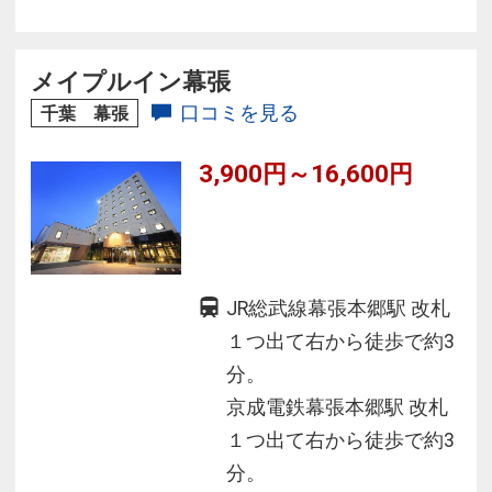
ーズホテル
★JR京葉線 海浜幕張駅や幕張メッセまで徒歩3
メイプルイン幕張
分！イベントにとっても便利！
口コミを見る
千葉 幕張
★東京ディズニーリゾートの最寄駅、舞浜駅へ
3,900円～16,600円
ＪＲで約20分☆ 東京駅は約30分！
JR総武線幕張本郷駅 改札
１つ出て右から徒歩で約3
分。
京成電鉄幕張本郷駅 改札
１つ出て右から徒歩で約3
分。