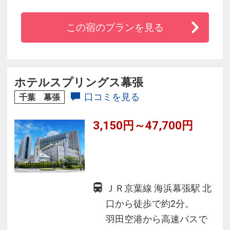
徒歩5分！
★成田空港・羽田空港よりリムジンバスで約50
この宿のプランを見る
分！
★宿泊者無料の大浴殿は26時まで
ホテルスプリングス幕張
口コミを見る
千葉 幕張
3,150円～47,700円
ＪＲ京葉線 海浜幕張駅 北
口から徒歩で約2分。
羽田空港から高速バスで