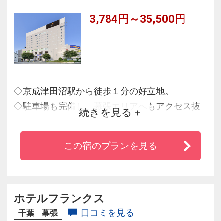
3,784円～35,500円
◇京成津田沼駅から徒歩１分の好立地。
◇駐車場も完備し、幕張エリアへもアクセス抜
続きを見る
群。
◇地上１０Ｆの会場で提供する朝食は千葉県の
この宿のプランを見る
特産品をふんだんに使用した和洋バイキングで
す！
◇機能的でデザイン性の高い客室で快適な滞在
をサポート！
ホテルフランクス
口コミを見る
千葉 幕張