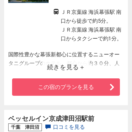
ＪＲ京葉線 海浜幕張駅 南
口から徒歩で約5分。
ＪＲ京葉線 海浜幕張駅 南
口からタクシーで約1分。
国際性豊かな幕張新都心に位置するニューオー
タニグループのホテル。都心から約３０分、人
続きを見る
気のＴＤＲまで約２０分、東洋最大級のコンベ
ンションセンター「幕張メッセ」に直結とビジ
この宿のプランを見る
ネス、レジャーにも好アクセス。館内にはレス
トランやプール、テニス、ゴルフ、ジャクジー
等日本最大級のスポーツリラクゼーション施設
を用意、優雅なホテルライフをお楽しみいただ
ベッセルイン京成津田沼駅前
けます。
口コミを見る
千葉 津田沼