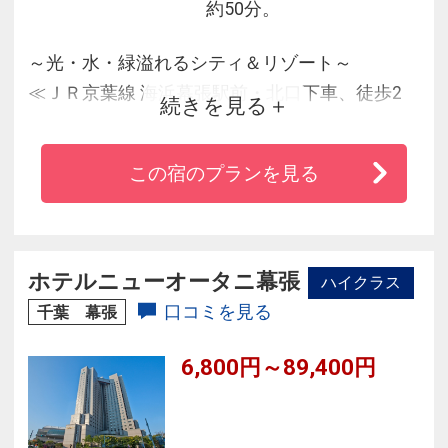
約50分。
～光・水・緑溢れるシティ＆リゾート～
≪ＪＲ京葉線 海浜幕張駅前・北口下車、徒歩2
続きを見る
分！≫
★幕張メッセへは徒歩10分と徒歩圏内の好アク
この宿のプランを見る
セス♪
★舞浜駅までも京葉線快速利用で約20分♪
★成田・羽田空港～ホテル間はリムジンバスが
発着
ホテルニューオータニ幕張
ハイクラス
★ロビー・全客室無料Wi-fi 高速インターネット
口コミを見る
千葉 幕張
完備！
6,800円～89,400円