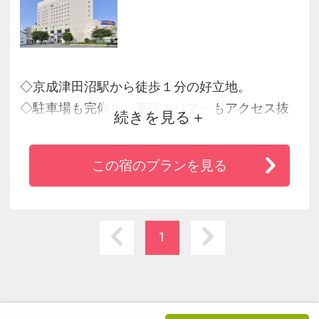
◇京成津田沼駅から徒歩１分の好立地。
◇駐車場も完備し、幕張エリアへもアクセス抜
続きを見る
群。
◇地上１０Ｆの会場で提供する朝食は千葉県の
この宿のプランを見る
特産品をふんだんに使用した和洋バイキングで
す！
◇機能的でデザイン性の高い客室で快適な滞在
をサポート！
1