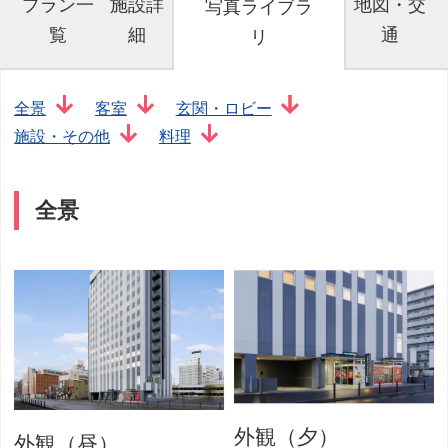
プラン一
施設詳
地図・交
写真ライブラ
覧
細
通
リ
全景
客室
玄関・ロビー
施設・その他
料理
全景
外観（夕）
外観（昼）