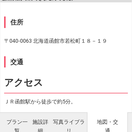
住所
〒040-0063 北海道函館市若松町１８－１９
交通
アクセス
ＪＲ函館駅から徒歩で約5分。
プラン一
施設詳
写真ライブラ
地図・交
覧
細
リ
通