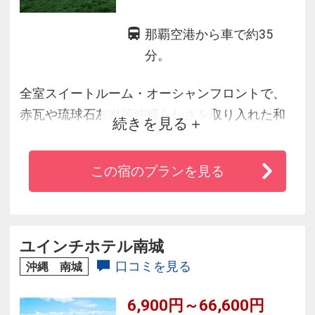
那覇空港から車で約35
分。
全室スイートルーム・オーシャンフロントで、
赤瓦や琉球石灰岩等沖縄らしさを取り入れた和
続きを見る
琉様式の館。
新鮮な食材を贅沢に取り入れ、彩りも鮮やかな
この宿のプランを見る
和琉会席でおもてなし致します。
最上階にある貸切の離れ部屋「方丈庵（露天風
呂）」では無垢の時間をお過ごしください。
ユインチホテル南城
口コミを見る
沖縄 南城
6,900円～66,600円