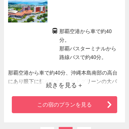
那覇空港から車で約40
分。
那覇バスターミナルから
路線バスで約40分。
那覇空港から車で約40分、沖縄本島南部の高台
にあり眼下に拡がるエメラルドグリーンの大パ
続きを見る
ノラマは圧巻
・地元食材にこだわったお料理
この宿のプランを見る
・天然温泉、スポーツ施設、プールなども充実
・周辺は世界遺産斎場御嶽や琉球王朝にまつわ
る史跡、ビーチやゴルフ場等、琉球文化と自然