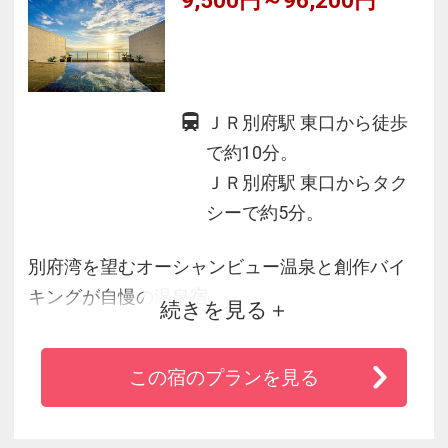
ＪＲ別府駅 東口から徒歩
で約10分。
ＪＲ別府駅 東口からタク
シーで約5分。
別府湾を望むオーシャンビュー温泉と創作バイ
キングが自慢の温泉宿
続きを見る
さわやかな海を眺める露天風呂で別府温泉を堪
能
この宿のプランを見る
地獄めぐりや絶景、テーマパークなど観光スポ
ットも満載です