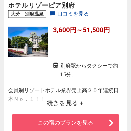
ホテルリゾーピア別府
口コミを見る
大分 別府温泉
3,600円～51,500円
別府駅からタクシーで約
15分。
会員制リゾートホテル業界売上高２５年連続日
本Ｎｏ．１！！
続きを見る
★別府ＩＣから３分の好立地
この宿のプランを見る
★別府の海や街を一望できる抜群の眺望