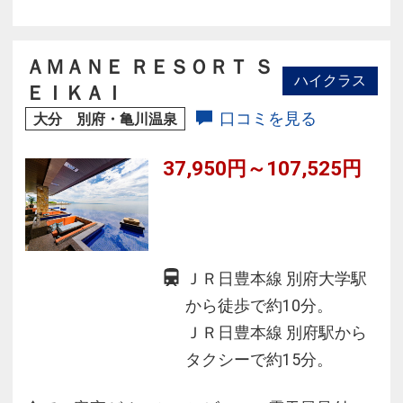
料理は、地元の食材にこだわった、日本料理、
和会席料理、和モダン会席料理がプランにより
お楽しみ頂けます。また、全室Wi-Fiを無料でご
ＡＭＡＮＥ ＲＥＳＯＲＴ Ｓ
ハイクラス
利用いただけます。
ＥＩＫＡＩ
口コミを見る
大分 別府・亀川温泉
37,950円～107,525円
ＪＲ日豊本線 別府大学駅
から徒歩で約10分。
ＪＲ日豊本線 別府駅から
タクシーで約15分。