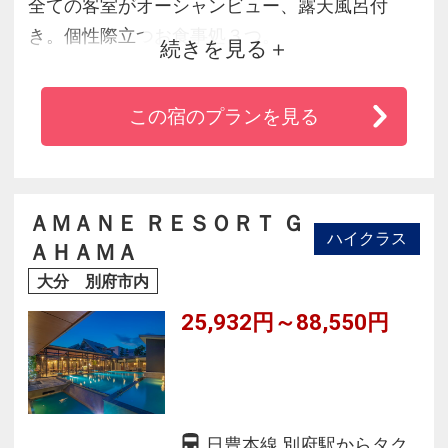
全ての客室がオーシャンビュー、露天風呂付
き。個性際立つお食事処３つ。
続きを見る
１Ｆと８Ｆにそれぞれ眺望のちがう大浴場。大
分の壮大な景色と美味しいお食事、笑顔が彩
この宿のプランを見る
る“温泉リゾート旅館”です。
ＡＭＡＮＥ ＲＥＳＯＲＴ Ｇ
ハイクラス
ＡＨＡＭＡ
大分 別府市内
25,932円～88,550円
日豊本線 別府駅からタク