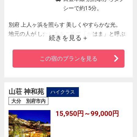
シーで約15分。
別府 上人ヶ浜を照らす 美しくやすらかな光。
地元の人が したしみをこめて「がはま」と呼ぶ
続きを見る
この地を「照らす」光でありたいという思いか
ら私たちはこの宿を「AMANE RESORT
この宿のプランを見る
GAHAMA」と名づけました。3500坪の敷地にあ
るお部屋はたったの３１室。全てに源泉掛け流
しの温泉ビューバス付き。海浜公園を臨む森の
なかで静かなプライベート空間をお楽しみ下さ
山荘 神和苑
ハイクラス
い。
大分 別府市内
15,950円～99,000円