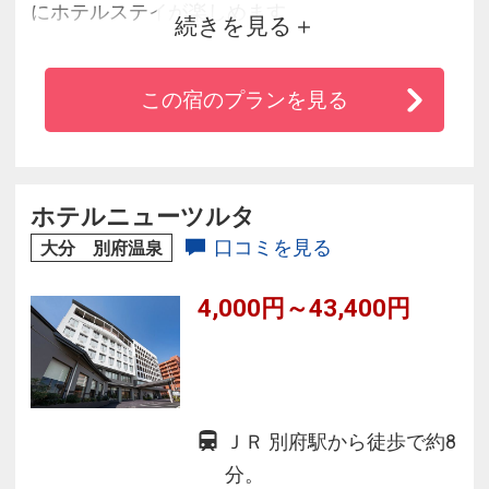
にホテルステイが楽しめます
続きを見る
◆露天、サウナを備えた、心ゆくまで別府の湯
を満喫できる温泉大浴場が自慢！
この宿のプランを見る
◆お好みにより選べる和、洋のバラエティ豊か
なレストランなど幅広い年代にお楽しみいただ
けます！
◆会議室、宴会場、マッサージ、２００台収容
ホテルニューツルタ
の無料駐車場完備の開放的なリゾートホテルで
口コミを見る
大分 別府温泉
す。
4,000円～43,400円
ＪＲ 別府駅から徒歩で約8
分。