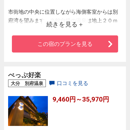
市街地の中央に位置しながら海側客室からは別
府湾を望みます。当館自慢の温泉は地上２０ｍ
続きを見る
の湯殿から別府湾・高崎山を望む絶景、良質な
無色透明の塩化物泉が湧出しており心と体を癒
この宿のプランを見る
してくれます。
べっぷ好楽
口コミを見る
大分 別府温泉
9,460円～35,970円