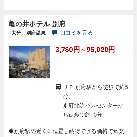
★堀田温泉が源泉で、温泉に入るとお肌がツル
ツルになるという声も多数アリ！！
★新鮮な食材で、斬新でモダンに仕上げた自慢
亀の井ホテル 別府
のお料理をお召し上がりください。
口コミを見る
大分 別府温泉
★全室Ｗｉ－Ｆｉ完備
3,780円～95,020円
ＪＲ 別府駅から徒歩で約5
分。
別府北浜バスセンターか
ら徒歩で約15分。
◆別府駅の近くに位置し納得できる価格で気楽