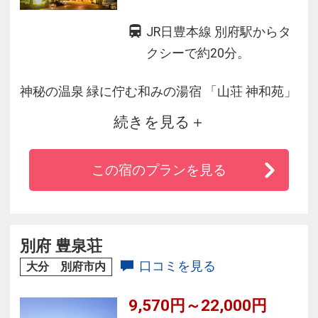
JR日豊本線 別府駅からタ
クシーで約20分。
神秘の温泉 緑に佇む和みの湯宿 「山荘 神和苑」
続きを見る
趣のある門をくぐり、石畳を歩くと日本の風情
と自然が調和する湯宿にたどり着く。
この宿のプランを見る
そこに一歩足を踏み入れると、日常の喧噪や周
囲の雑踏を忘れさせてくれる…
別府 豊泉荘
口コミを見る
大分 別府市内
9,570円～22,000円