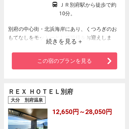
ＪＲ別府駅から徒歩で約
10分。
別府の中心街・北浜海岸にあり、くつろぎのお
もてなしをモットーとして皆様をお迎えしま
続きを見る
す。スパビーチに徒歩３分、駅に港に繁華街に
も近く大変便利です。落ち着いた広いロビーと
この宿のプランを見る
楽しいムードをつくってくれる客室、豪華な大
宴会場などすべてがあなたの思い出の一頁を飾
るにふさわしい設備です。大分県の海・山の幸
を用いた料理を提供しております。館内車イス
ＲＥＸ ＨＯＴＥＬ別府
での移動が可能です。
大分 別府温泉
12,650円～28,050円